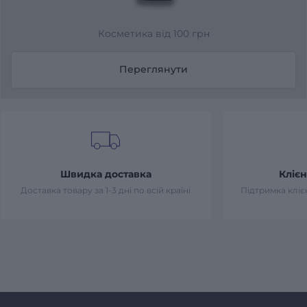
Косметика від 100 грн
Переглянути
Швидка доставка
Клієн
Доставка товару за 1-3 дні по всій країні
Підтримка клієн