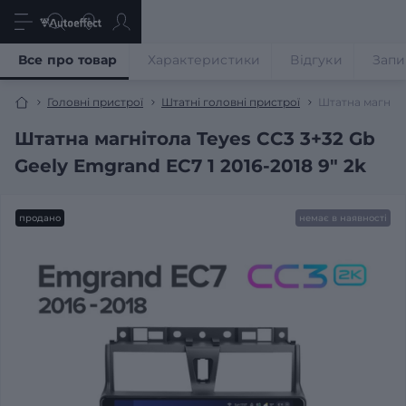
Все про товар
Характеристики
Відгуки
Запи
Головні пристрої
Штатні головні пристрої
Штатна магнітол
Штатна магнітола Teyes CC3 3+32 Gb
Geely Emgrand EC7 1 2016-2018 9" 2k
продано
немає в наявності