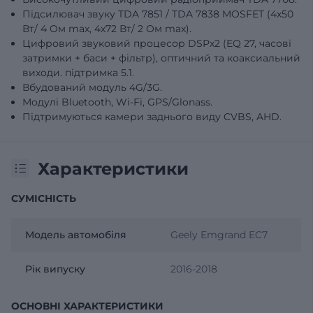
Підсилювач звуку TDA 7851 / TDA 7838 MOSFET (4х50
Вт/ 4 Oм max, 4х72 Вт/ 2 Oм max).
Цифровий звуковий процесор DSPх2 (EQ 27, часові
затримки + баси + фільтр), оптичний та коаксиальний
виходи. підтримка 5.1.
Вбудований модуль 4G/3G.
Модулі Bluetooth, Wi-Fi, GPS/Glonass.
Підтримуються камери заднього виду CVBS, AHD.
Характеристики
СУМІСНІСТЬ
Модель автомобіля
Geely Emgrand EC7
Рік випуску
2016-2018
ОСНОВНІ ХАРАКТЕРИСТИКИ