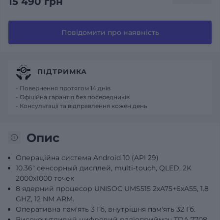
15 490 грн
Повідомити про наявність
ПІДТРИМКА
- Повернення протягом 14 днів
- Офіційна гарантія без посередників
- Консультації та відправлення кожен день
Опис
Операційна система Android 10 (API 29)
10.36" сенсорный дисплей, multi-touch, QLED, 2K
2000x1000 точек
8 ядерний процесор UNISOC UMS515 2хA75+6хA55, 1.8
GHZ, 12 NM ARM.
Оперативна пам'ять 3 Гб, внутрішня пам'ять 32 Гб.
Високочутливий цифровий радіоприймач TDA 7708.