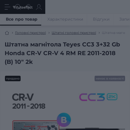
Все про товар
Характеристики
Відгуки
Запи
Головні пристрої
Штатні головні пристрої
Штатна магнітол
Штатна магнітола Teyes CC3 3+32 Gb
Honda CR-V CR-V 4 RM RE 2011-2018
(B) 10" 2k
продано
немає в наявності