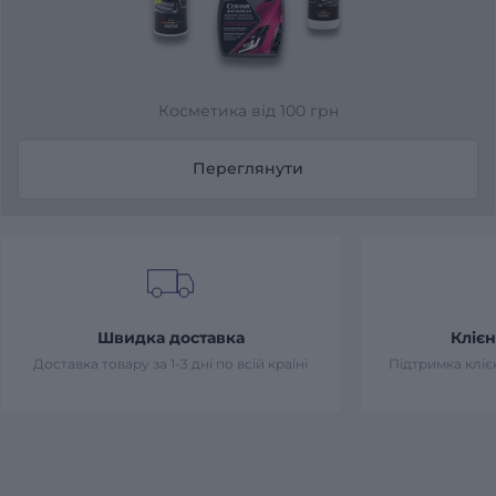
Косметика від 100 грн
Переглянути
Швидка доставка
Клієн
Доставка товару за 1-3 дні по всій країні
Підтримка клієн