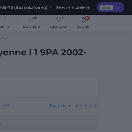
-05-75 (Безкоштовно)
Замовити дзвінок
ua
ru
0
0
0
абінет
порівняти
закладки
кошик
9" 2k
enne I 1 9PA 2002-
Teyes
Відгуки:
0
р