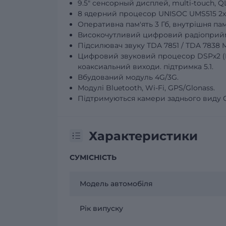
9.5" сенсорный дисплей, multi-touch, Q
8 ядерний процесор UNISOC UMS515 2хA7
Оперативна пам'ять 3 Гб, внутрішня пам'
Високочутливий цифровий радіоприйм
Підсилювач звуку TDA 7851 / TDA 7838 M
Цифровий звуковий процесор DSPх2 (EQ 
коаксиальний виходи. підтримка 5.1.
Вбудований модуль 4G/3G.
Модулі Bluetooth, Wi-Fi, GPS/Glonass.
Підтримуються камери заднього виду 
Характеристики
СУМІСНІСТЬ
Модель автомобіля
Рік випуску