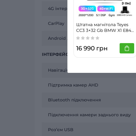
4G інтернет
CarPlay
Штатна магнітола Teyes
CC3 3+32 Gb BMW X1 E84
2009 - 2012 10" 2k
Android Auto
16 990 грн
ІНТЕРФЕЙСИ
Навігація
Підтримка камер AHD
Bluetooth підключення
Підключення камери заднього виду
Розʼєм USB