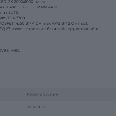
LED, 2K 2000x1000 точек
5+6хA55, 1.8 GHZ, 12 NM ARM.
ять 32 Гб.
ач TDA 7708.
OSFET (4х50 Вт/ 4 Oм max, 4х72 Вт/ 2 Oм max).
27, часові затримки + баси + фільтр), оптичний та
CVBS, AHD.
Porsche Cayenne
2002-2010