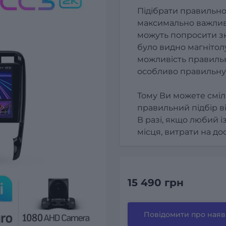
Підібрати правильно
максимально важлив
можуть попросити зк
було видно магнітолу
можливість правильн
особливо правильну
Тому Ви можете сміл
правильний підбір в
В разі, якщо любий і
місця, витрати на д
15 490 грн
Повідомити про наяв