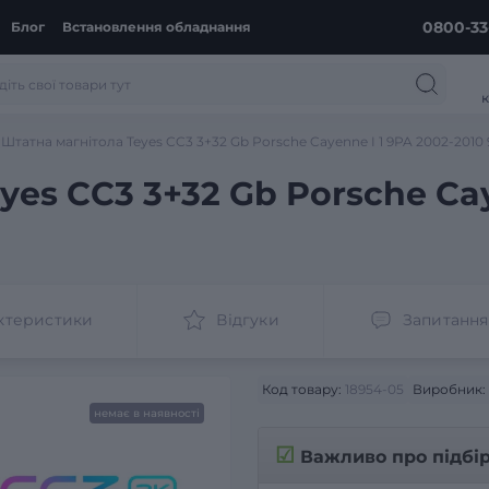
0800-33
Блог
Встановлення обладнання
к
Штатна магнітола Teyes CC3 3+32 Gb Porsche Cayenne I 1 9PA 2002-2010 
yes CC3 3+32 Gb Porsche Cay
ктеристики
Відгуки
Запитання
Код товару:
18954-05
Виробник:
немає в наявності
☑
Важливо про підбі