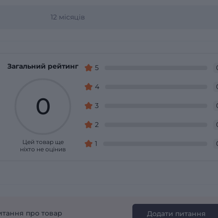
12 місяців
Загальний рейтинг
5
4
0
3
2
Цей товар ще
1
ніхто не оцінив
итання про товар
Додати питання