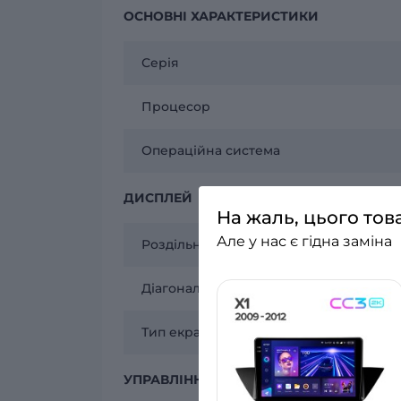
ОСНОВНІ ХАРАКТЕРИСТИКИ
Серія
Процесор
Операційна система
ДИСПЛЕЙ
На жаль, цього тов
Але у нас є гідна заміна
Роздільна здатність
Діагональ екрану
Тип екрану
УПРАВЛІННЯ