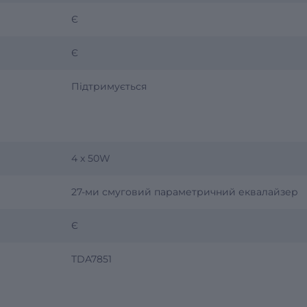
Є
Є
Підтримується
4 x 50W
27-ми смуговий параметричний еквалайзер
Є
TDA7851