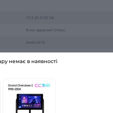
CC3 2K 3+32 Gb
8-ми ядерний Unisoc
Android 10
ару немає в наявності
2К 2000х1200
9 дюймів
QLED