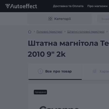
Доставка та Оплата
Про магазин
Категорії
Головні пристрої
Штатні головні пристрої
Штатна магнітола Te
2010 9" 2k
Все про товар
Хара
продано