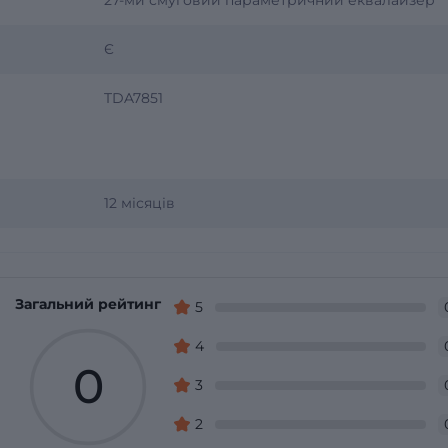
Є
TDA7851
12 місяців
Загальний рейтинг
5
4
0
3
2