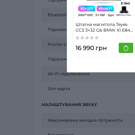
Bluetooth підключення
Штатна магнітола Teyes
Підключення камери заднього виду
CC3 3+32 Gb BMW X1 E84
2009 - 2012 10" 2k
Розʼєм USB
16 990 грн
Підтримка кнопок керування на кермі
Wi-Fi підключення
Sim-карта
НАЛАШТУВАННЯ ЗВУКУ
Максимальна вихідна потужність
Еквалайзер