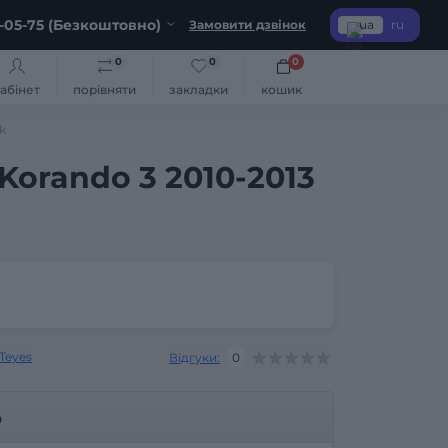
-05-75 (Безкоштовно)
Замовити дзвінок
ua
ru
0
0
0
абінет
порівняти
закладки
кошик
k
Korando 3 2010-2013
Teyes
Відгуки:
0
р