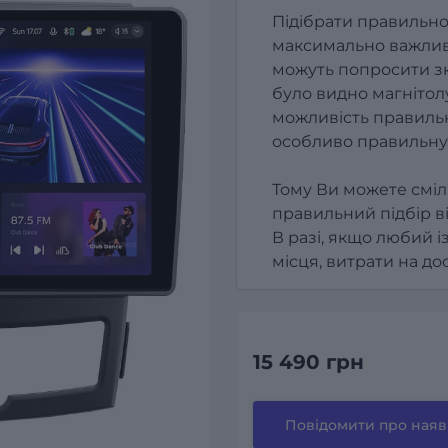
Підібрати правильно
максимально важлив
можуть попросити зк
було видно магнітолу
можливість правильн
особливо правильну
Тому Ви можете сміл
правильний підбір в
В разі, якщо любий і
місця, витрати на д
15 490 грн
Повідомити про наяв