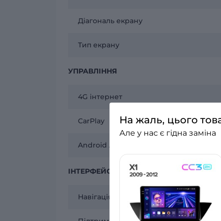
Діагональ екрану
Тип екрану
УПРАВЛІННЯ
4G інтернет
На жаль, цього тов
CarPlay
Але у нас є гідна заміна
Android Auto
ІНТЕРФЕЙСИ
Навігація
Підтримка камер AHD