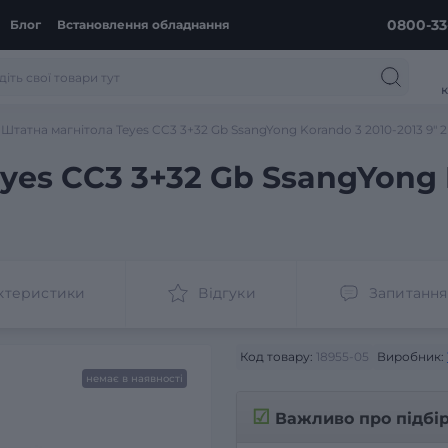
0800-33
Блог
Встановлення обладнання
к
Штатна магнітола Teyes CC3 3+32 Gb SsangYong Korando 3 2010-2013 9" 2
yes CC3 3+32 Gb SsangYong 
ктеристики
Відгуки
Запитання
Код товару:
18955-05
Виробник:
немає в наявності
☑
Важливо про підбі