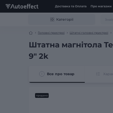
Доставка та Оплата
Про магазин
Категорії
Головні пристрої
Штатні головні пристрої
Штатна магнітола Te
9" 2k
Все про товар
Хара
продано