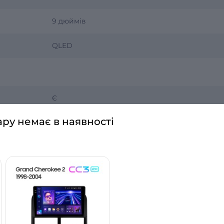
9 дюймів
QLED
Є
ару немає в наявності
Є
Є
Є
Є