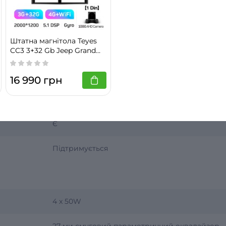
Є
Штатна магнітола Teyes
Є
CC3 3+32 Gb Jeep Grand
Cherokee II WJ 1998-2004
9" 2k
Є
16 990 грн
Є
Є
Підтримується
4 x 50W
27-ми смуговий параметричний еквалайзер