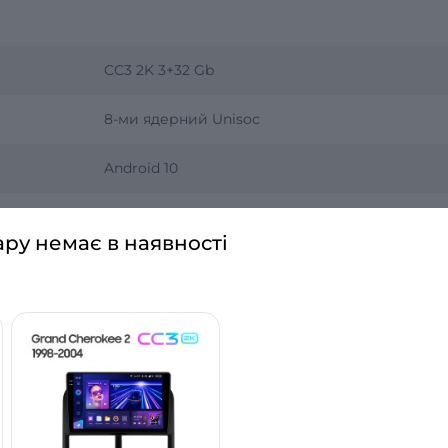
CC3 2K 3+32 Gb
8-ми ядерний Unisoc
Android 10
ару немає в наявності
2К 2000х1200
10 дюймів
QLED