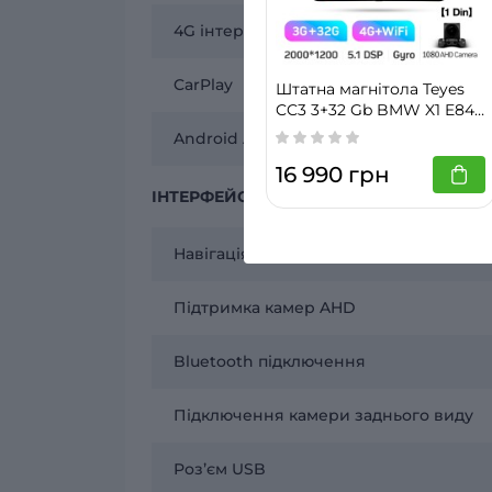
4G інтернет
CarPlay
Штатна магнітола Teyes
CC3 3+32 Gb BMW X1 E84
2009 - 2012 10" 2k
Android Auto
16 990 грн
ІНТЕРФЕЙСИ
Навігація
Підтримка камер AHD
Bluetooth підключення
Підключення камери заднього виду
Розʼєм USB