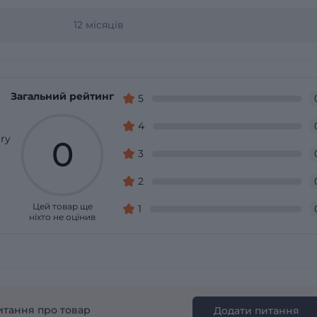
12 місяців
Загальний рейтинг
5
4
ry
0
3
2
Цей товар ще
1
ніхто не оцінив
итання про товар
Додати питання