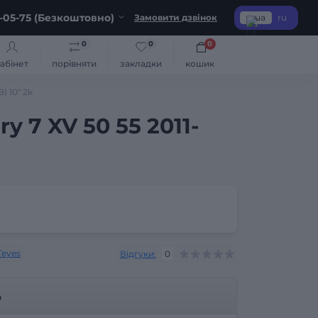
-05-75 (Безкоштовно)
Замовити дзвінок
ua
ru
0
0
0
абінет
порівняти
закладки
кошик
) 10" 2k
 7 XV 50 55 2011-
Teyes
Відгуки:
0
р