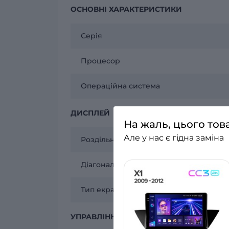
ОСНОВНІ ХАРАКТЕРИСТИКИ
Серія
Процесор
Операційна система
ДИСПЛЕЙ
На жаль, цього тов
Але у нас є гідна заміна
Роздільна здатність
Діагональ екрану
Тип екрану
УПРАВЛІННЯ