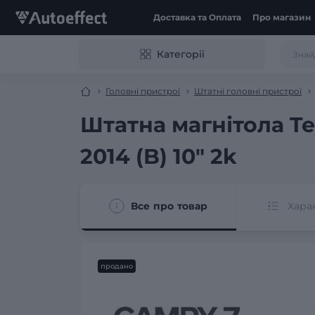
Доставка та Оплата
Про магазин
Категорії
Головні пристрої
Штатні головні пристрої
Штатна магнітола Tey
2014 (B) 10" 2k
Все про товар
Хара
продано