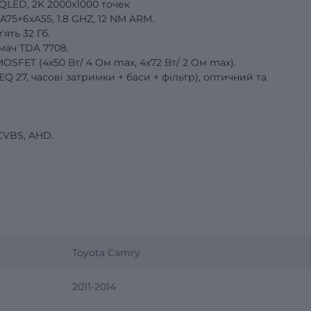
 QLED, 2K 2000x1000 точек
5+6хA55, 1.8 GHZ, 12 NM ARM.
ять 32 Гб.
ач TDA 7708.
OSFET (4х50 Вт/ 4 Oм max, 4х72 Вт/ 2 Oм max).
27, часові затримки + баси + фільтр), оптичний та
CVBS, AHD.
Toyota Camry
2011-2014