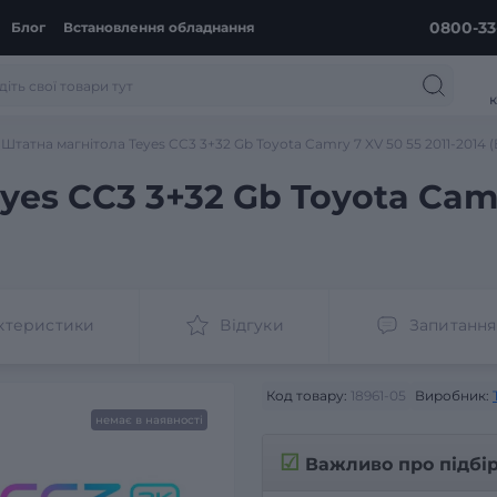
0800-33
Блог
Встановлення обладнання
к
Штатна магнітола Teyes CC3 3+32 Gb Toyota Camry 7 XV 50 55 2011-2014 (B
es CC3 3+32 Gb Toyota Camry
ктеристики
Відгуки
Запитання
Код товару:
18961-05
Виробник:
немає в наявності
☑
Важливо про підбі