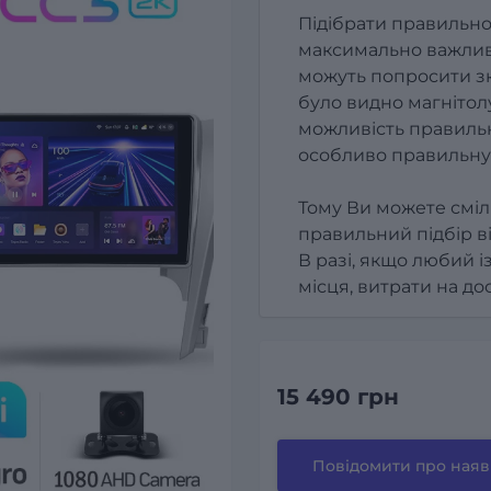
Підібрати правильно
максимально важлив
можуть попросити зк
було видно магнітолу
можливість правильн
особливо правильну
Тому Ви можете сміл
правильний підбір в
В разі, якщо любий і
місця, витрати на д
15 490 грн
Повідомити про наяв