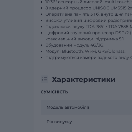
10.36" сенсорный дисплей, multi-touch,
8 ядерний процесор UNISOC UMS515 2хA7
Оперативна пам'ять 3 Гб, внутрішня пам'
Високочутливий цифровий радіоприйм
Підсилювач звуку TDA 7851 / TDA 7838 M
Цифровий звуковий процесор DSPх2 (EQ 
коаксиальний виходи. підтримка 5.1.
Вбудований модуль 4G/3G.
Модулі Bluetooth, Wi-Fi, GPS/Glonass.
Підтримуються камери заднього виду 
Характеристики
СУМІСНІСТЬ
Модель автомобіля
Рік випуску