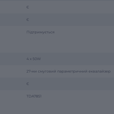
Є
Є
Підтримується
4 x 50W
27-ми смуговий параметричний еквалайзер
Є
TDA7851