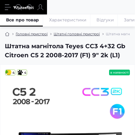
Все про товар
Характеристики
Відгуки
Запи
Головні пристрої
Штатні головні пристрої
Штатна магнітол
Штатна магнітола Teyes CC3 4+32 Gb
Citroen C5 2 2008-2017 (F1) 9" 2k (L1)
4
4
в наявності