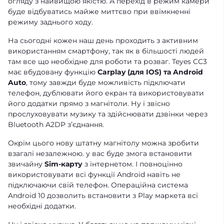
огляду з найвищою якістю. А перехід в режим камери
буде відбуватись майже миттєво при ввімкненні
режиму заднього ходу.
На сьогодні кожен наш день проходить з активним
використанням смартфону, так як в більшості людей
там все що необхідне для роботи та розваг. Teyes CC3
має вбудовану функцію
Carplay (для IOS) та Android
Auto
, тому завжди буде можливість підключати
телефон, дублювати його екран та використовувати
його додатки прямо з магнітоли. Ну і звісно
прослуховувати музику та здійснювати дзвінки через
Bluetooth A2DP зʼєднання.
Окрім цього нову штатну магнітолу можна зробити
взагалі незалежною. у вас буде змога встановити
звичайну
Sim-карту
з інтернетом. І повноцінно
використовувати всі функції Android навіть не
підключаючи свій телефон. Операційна система
Android 10 дозволить встановити з Play маркета всі
необхідні додатки.