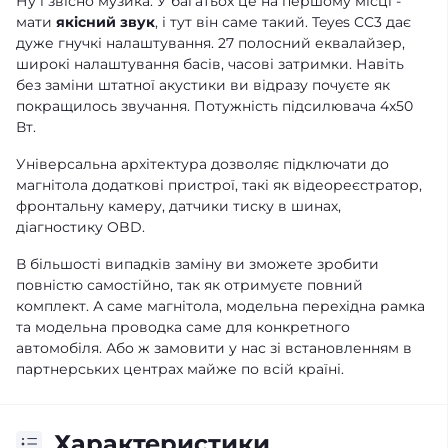
Ну і звісно музика. У багатьох це на першому місці -
мати
якісний звук
, і тут він саме такий. Teyes CC3 дає
дуже гнучкі налаштування. 27 полосний еквалайзер,
широкі налаштування басів, часові затримки. Навіть
без заміни штатної акустики ви відразу почуєте як
покращилось звучання. Потужність підсилювача 4х50
Вт.
Універсальна архітектура дозволяє підключати до
магнітола додаткові пристрої, такі як відеореєстратор,
фронтальну камеру, датчики тиску в шинах,
діагностику OBD.
В більшості випадків заміну ви зможете зробити
повністю самостійно, так як отримуєте повний
комплект. А саме магнітола, модельна перехідна рамка
та модельна проводка саме для конкретного
автомобіля. Або ж замовити у нас зі встановленням в
партнерських центрах майже по всій країні.
Характеристики