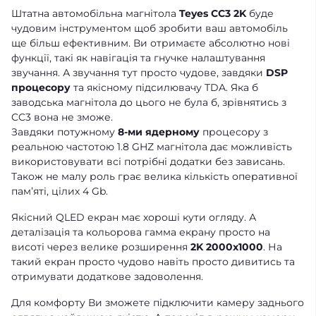
Штатна автомобільна магнітола
Teyes CC3 2K
буде
чудовим інструментом щоб зробити ваш автомобіль
ще більш ефективним. Ви отримаєте абсолютно нові
функції, такі як навігація та гнучке налаштування
звучання. А звучання тут просто чудове, завдяки
DSP
процесору
та якісному підсилювачу TDA. Яка б
заводська магнітола до цього не була б, зрівнятись з
CC3 вона не зможе.
Завдяки потужному
8-ми ядерному
процесору з
реальною частотою 1.8 GHZ магнітола дає можливість
використовувати всі потрібні додатки без зависань.
Також не малу роль грає велика кількість оперативної
памʼяті, цілих 4 Gb.
Якісний QLED екран має хороші кути огляду. А
деталізація та кольорова гамма екрану просто на
висоті через велике розширення
2K 2000x1000
. На
такий екран просто чудово навіть просто дивитись та
отримувати додаткове задоволення.
Для комфорту Ви зможете підключити камеру заднього