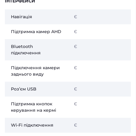
ІНТЕРФЕЙСИ
Навігація
Є
Підтримка камер AHD
Є
Bluetooth
Є
підключення
Підключення камери
Є
заднього виду
Розʼєм USB
Є
Підтримка кнопок
Є
керування на кермі
Wi-Fi підключення
Є