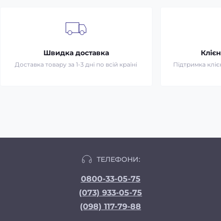
Швидка доставка
Клієн
Доставка товару за 1-3 дні по всій країні
Підтримка клієн
ТЕЛЕФОНИ:
0800-33-05-75
(073) 933-05-75
(098) 117-79-88