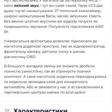
Ну і звісно музика. У багатьох це на першому місці -
мати
якісний звук
, і тут він саме такий. Teyes CC3 дає
дуже гнучкі налаштування. 27 полосний еквалайзер,
широкі налаштування басів, часові затримки. Навіть
без заміни штатної акустики ви відразу почуєте як
покращилось звучання. Потужність підсилювача 4х50
Вт.
Універсальна архітектура дозволяє підключати до
магнітола додаткові пристрої, такі як відеореєстратор,
фронтальну камеру, датчики тиску в шинах,
діагностику OBD.
В більшості випадків заміну ви зможете зробити
повністю самостійно, так як отримуєте повний
комплект. А саме магнітола, модельна перехідна рамка
та модельна проводка саме для конкретного
автомобіля. Або ж замовити у нас зі встановленням в
партнерських центрах майже по всій країні.
Характеристики