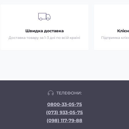
Швидка доставка
Клієн
Доставка товару за 1-3 дні по всій країні
Підтримка клієн
ТЕЛЕФОНИ:
0800-33-05-75
(073) 933-05-75
(098) 117-79-88