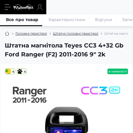
Все про товар
Характеристики
Відгуки
Запи
Головні пристрої
Штатні головні пристрої
Штатна магнітол
Штатна магнітола Teyes CC3 4+32 Gb
Ford Ranger (F2) 2011-2016 9" 2k
4
4
в наявності