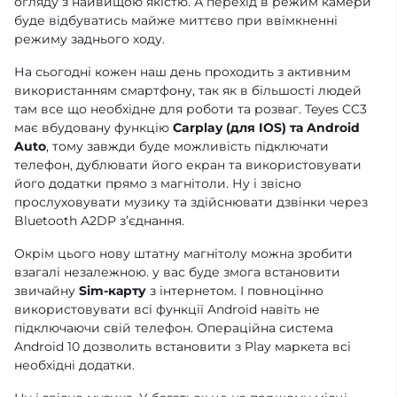
огляду з найвищою якістю. А перехід в режим камери
буде відбуватись майже миттєво при ввімкненні
режиму заднього ходу.
На сьогодні кожен наш день проходить з активним
використанням смартфону, так як в більшості людей
там все що необхідне для роботи та розваг. Teyes CC3
має вбудовану функцію
Carplay (для IOS) та Android
Auto
, тому завжди буде можливість підключати
телефон, дублювати його екран та використовувати
його додатки прямо з магнітоли. Ну і звісно
прослуховувати музику та здійснювати дзвінки через
Bluetooth A2DP зʼєднання.
Окрім цього нову штатну магнітолу можна зробити
взагалі незалежною. у вас буде змога встановити
звичайну
Sim-карту
з інтернетом. І повноцінно
використовувати всі функції Android навіть не
підключаючи свій телефон. Операційна система
Android 10 дозволить встановити з Play маркета всі
необхідні додатки.