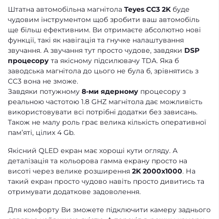
Штатна автомобільна магнітола
Teyes CC3 2K
буде
чудовим інструментом щоб зробити ваш автомобіль
ще більш ефективним. Ви отримаєте абсолютно нові
функції, такі як навігація та гнучке налаштування
звучання. А звучання тут просто чудове, завдяки
DSP
процесору
та якісному підсилювачу TDA. Яка б
заводська магнітола до цього не була б, зрівнятись з
CC3 вона не зможе.
Завдяки потужному
8-ми ядерному
процесору з
реальною частотою 1.8 GHZ магнітола дає можливість
використовувати всі потрібні додатки без зависань.
Також не малу роль грає велика кількість оперативної
памʼяті, цілих 4 Gb.
Якісний QLED екран має хороші кути огляду. А
деталізація та кольорова гамма екрану просто на
висоті через велике розширення
2K 2000x1000
. На
такий екран просто чудово навіть просто дивитись та
отримувати додаткове задоволення.
Для комфорту Ви зможете підключити камеру заднього