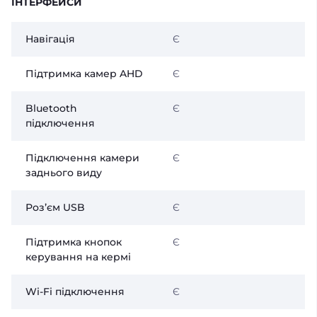
ІНТЕРФЕЙСИ
Навігація
Є
Підтримка камер AHD
Є
Bluetooth
Є
підключення
Підключення камери
Є
заднього виду
Розʼєм USB
Є
Підтримка кнопок
Є
керування на кермі
Wi-Fi підключення
Є