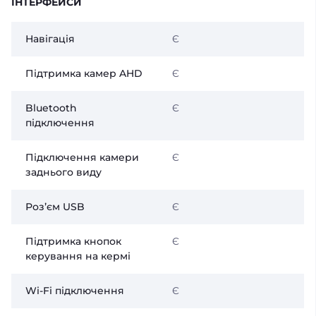
ІНТЕРФЕЙСИ
Навігація
Є
Підтримка камер AHD
Є
Bluetooth
Є
підключення
Підключення камери
Є
заднього виду
Розʼєм USB
Є
Підтримка кнопок
Є
керування на кермі
Wi-Fi підключення
Є