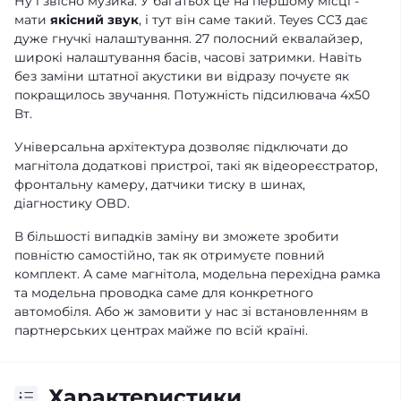
Ну і звісно музика. У багатьох це на першому місці -
мати
якісний звук
, і тут він саме такий. Teyes CC3 дає
дуже гнучкі налаштування. 27 полосний еквалайзер,
широкі налаштування басів, часові затримки. Навіть
без заміни штатної акустики ви відразу почуєте як
покращилось звучання. Потужність підсилювача 4х50
Вт.
Універсальна архітектура дозволяє підключати до
магнітола додаткові пристрої, такі як відеореєстратор,
фронтальну камеру, датчики тиску в шинах,
діагностику OBD.
В більшості випадків заміну ви зможете зробити
повністю самостійно, так як отримуєте повний
комплект. А саме магнітола, модельна перехідна рамка
та модельна проводка саме для конкретного
автомобіля. Або ж замовити у нас зі встановленням в
партнерських центрах майже по всій країні.
Характеристики