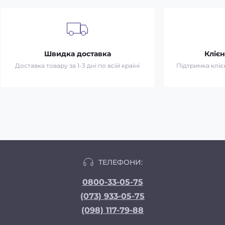
Швидка доставка
Клієн
Доставка товару за 1-3 дні по всій країні
Підтримка клієн
ТЕЛЕФОНИ:
0800-33-05-75
(073) 933-05-75
(098) 117-79-88