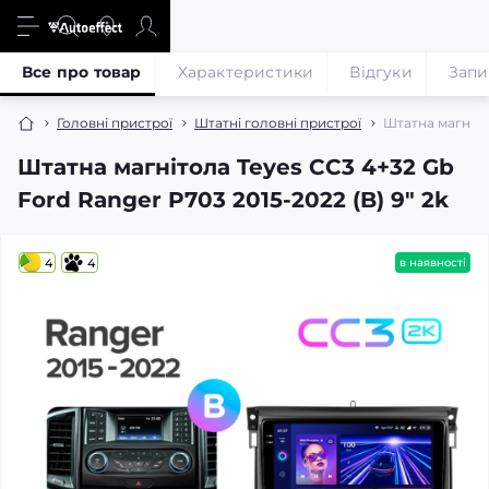
Все про товар
Характеристики
Відгуки
Запи
Головні пристрої
Штатні головні пристрої
Штатна магнітол
Штатна магнітола Teyes CC3 4+32 Gb
Ford Ranger P703 2015-2022 (B) 9" 2k
4
4
в наявності