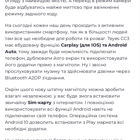
огляду з найвищою якістю. А перехід в режим камери
буде відбуватись майже миттєво при ввімкненні
режиму заднього ходу.
На сьогодні кожен наш день проходить з активним
використанням смартфону, так як в більшості людей
там все що необхідне для роботи та розваг. Teyes CC3
має вбудовану функцію
Carplay (для IOS) та Android
Auto
, тому завжди буде можливість підключати
телефон, дублювати його екран та використовувати
його додатки прямо з магнітоли. Ну і звісно
прослуховувати музику та здійснювати дзвінки через
Bluetooth A2DP зʼєднання.
Окрім цього нову штатну магнітолу можна зробити
взагалі незалежною. у вас буде змога встановити
звичайну
Sim-карту
з інтернетом. І повноцінно
використовувати всі функції Android навіть не
підключаючи свій телефон. Операційна система
Android 10 дозволить встановити з Play маркета всі
необхідні додатки.