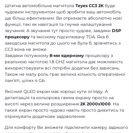
Штатна автомобільна магнітола
Teyes CC3 2K
буде
чудовим інструментом щоб зробити ваш автомобіль
ще більш ефективним. Ви отримаєте абсолютно нові
функції, такі як навігація та гнучке налаштування
звучання. А звучання тут просто чудове, завдяки
DSP
процесору
та якісному підсилювачу TDA. Яка б
заводська магнітола до цього не була б, зрівнятись з
CC3 вона не зможе.
Завдяки потужному
8-ми ядерному
процесору з
реальною частотою 1.8 GHZ магнітола дає можливість
використовувати всі потрібні додатки без зависань.
Також не малу роль грає велика кількість оперативної
памʼяті, цілих 4 Gb.
Якісний QLED екран має хороші кути огляду. А
деталізація та кольорова гамма екрану просто на
висоті через велике розширення
2K 2000x1000
. На
такий екран просто чудово навіть просто дивитись та
отримувати додаткове задоволення.
Для комфорту Ви зможете підключити камеру заднього