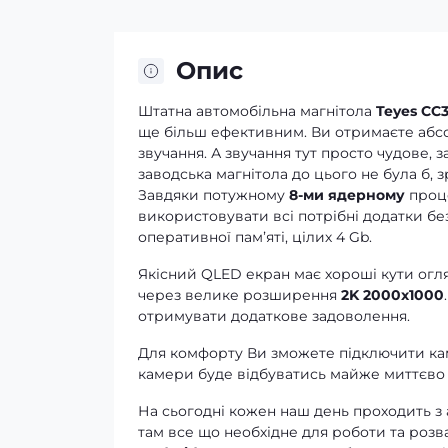
Опис
Штатна автомобільна магнітола
Teyes CC3
ще більш ефективним. Ви отримаєте абсолю
звучання. А звучання тут просто чудове, 
заводська магнітола до цього не була б, 
Завдяки потужному
8-ми ядерному
проце
використовувати всі потрібні додатки без
оперативної памʼяті, цілих 4 Gb.
Якісний QLED екран має хороші кути огля
через велике розширення
2K 2000x1000
отримувати додаткове задоволення.
Для комфорту Ви зможете підключити кам
камери буде відбуватись майже миттєво 
На сьогодні кожен наш день проходить з
там все що необхідне для роботи та розв