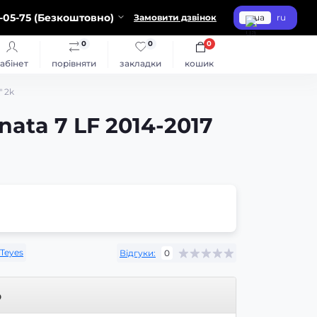
-05-75 (Безкоштовно)
Замовити дзвінок
ua
ru
0
0
0
абінет
порівняти
закладки
кошик
" 2k
ata 7 LF 2014-2017
Teyes
Відгуки:
0
р