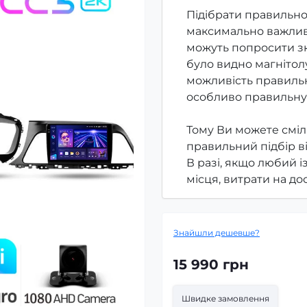
Підібрати правильно
максимально важлив
можуть попросити зк
було видно магнітолу
можливість правильн
особливо правильну
Тому Ви можете сміл
правильний підбір в
В разі, якщо любий і
місця, витрати на д
Знайшли дешевше?
15 990 грн
Швидке замовлення