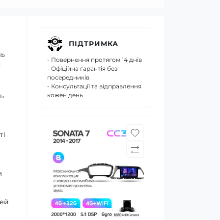
ПІДТРИМКА
ль
- Повернення протягом 14 днів
я
- Офіційна гарантія без
посередників
- Консультації та відправлення
ь
кожен день
ті
м
дей