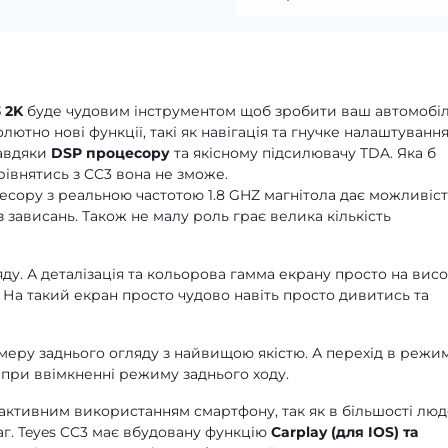
 2K
буде чудовим інструментом щоб зробити ваш автомобі
тно нові функції, такі як навігація та гнучке налаштуванн
завдяки
DSP процесору
та якісному підсилювачу TDA. Яка б
зрівнятись з CC3 вона не зможе.
сору з реальною частотою 1.8 GHZ магнітола дає можливіст
 зависань. Також не малу роль грає велика кількість
ду. А деталізація та кольорова гамма екрану просто на висо
. На такий екран просто чудово навіть просто дивитись та
еру заднього огляду з найвищою якістю. А перехід в режи
при ввімкненні режиму заднього ходу.
 активним використанням смартфону, так як в більшості лю
аг. Teyes CC3 має вбудовану функцію
Carplay (для IOS) та