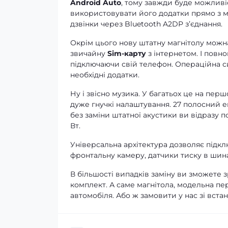
Android Auto
, тому завжди буде можливі
використовувати його додатки прямо з ма
дзвінки через Bluetooth A2DP зʼєднання.
Окрім цього нову штатну магнітолу можна
звичайну
Sim-карту
з інтернетом. І повно
підключаючи свій телефон. Операційна си
необхідні додатки.
Ну і звісно музика. У багатьох це на перш
дуже гнучкі налаштування. 27 полосний е
без заміни штатної акустики ви відразу 
Вт.
Універсальна архітектура дозволяє підклю
фронтальну камеру, датчики тиску в шина
В більшості випадків заміну ви зможете 
комплект. А саме магнітола, модельна пе
автомобіля. Або ж замовити у нас зі вста