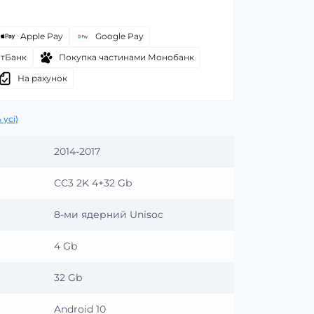
Apple Pay
Google Pay
атБанк
Покупка частинами Монобанк
На рахунок
 усі)
2014-2017
CC3 2K 4+32 Gb
8-ми ядерний Unisoc
4 Gb
32 Gb
Android 10