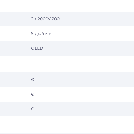
2К 2000х1200
9 дюймів
QLED
Є
Є
Є