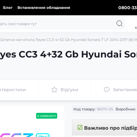
0800-33
Блог
Встановлення обладнання
к
Штатна магнітола Teyes CC3 4+32 Gb Hyundai Sonata 7 LF 2014-2017 (B) 9
yes CC3 4+32 Gb Hyundai Son
ктеристики
Відгуки
Запитання
Код товару:
18670-05
Виробник:
в наявності
☑
Важливо про підбі