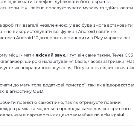
сть підключати телефон, дублювати його екран та
гнітоли. Ну і звісно прослуховувати музику та здійснювати
 зробити взагалі незалежною. у вас буде змога встановити
цінно використовувати всі функції Android навіть не
стема Android 10 дозволить встановити з Play маркета всі
ому місці - мати
якісний звук
, і тут він саме такий. Teyes CC3
квалайзер, широкі налаштування басів, часові затримки. Нав
почуєте як покращилось звучання. Потужність підсилювача 4
чати до магнітола додаткові пристрої, такі як відеореєстра
х, діагностику OBD.
зробити повністю самостійно, так як отримуєте повний
рехідна рамка та модельна проводка саме для конкретного
новленням в партнерських центрах майже по всій країні.