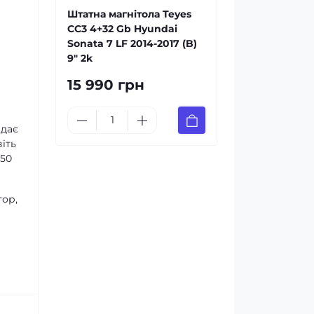
Штатна магнітола Teyes
CC3 4+32 Gb Hyundai
Sonata 7 LF 2014-2017 (B)
9" 2k
15 990 грн
 дає
іть
х50
тор,