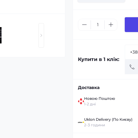
Купити в 1 клік:
Доставка
Новою Поштою
1-2 дні
Uklon Delivery (По Києву)
2-3 години