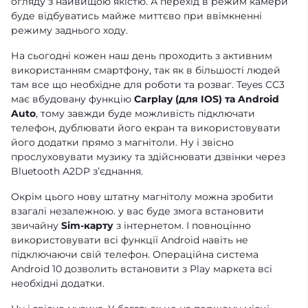
огляду з найвищою якістю. А перехід в режим камери
буде відбуватись майже миттєво при ввімкненні
режиму заднього ходу.
На сьогодні кожен наш день проходить з активним
використанням смартфону, так як в більшості людей
там все що необхідне для роботи та розваг. Teyes CC3
має вбудовану функцію
Carplay (для IOS) та Android
Auto
, тому завжди буде можливість підключати
телефон, дублювати його екран та використовувати
його додатки прямо з магнітоли. Ну і звісно
прослуховувати музику та здійснювати дзвінки через
Bluetooth A2DP зʼєднання.
Окрім цього нову штатну магнітолу можна зробити
взагалі незалежною. у вас буде змога встановити
звичайну
Sim-карту
з інтернетом. І повноцінно
використовувати всі функції Android навіть не
підключаючи свій телефон. Операційна система
Android 10 дозволить встановити з Play маркета всі
необхідні додатки.