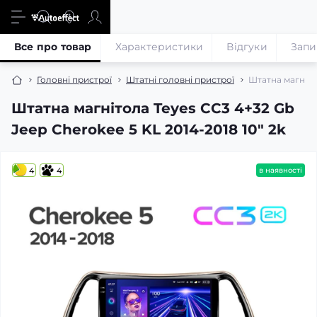
Все про товар
Характеристики
Відгуки
Запи
Головні пристрої
Штатні головні пристрої
Штатна магнітол
Штатна магнітола Teyes CC3 4+32 Gb
Jeep Cherokee 5 KL 2014-2018 10" 2k
4
4
в наявності