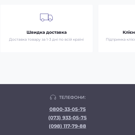
Швидка доставка
Клієн
Доставка товару за 1-3 дні по всій країні
Підтримка клієн
ТЕЛЕФОНИ:
0800-33-05-75
(073) 933-05-75
(098) 117-79-88