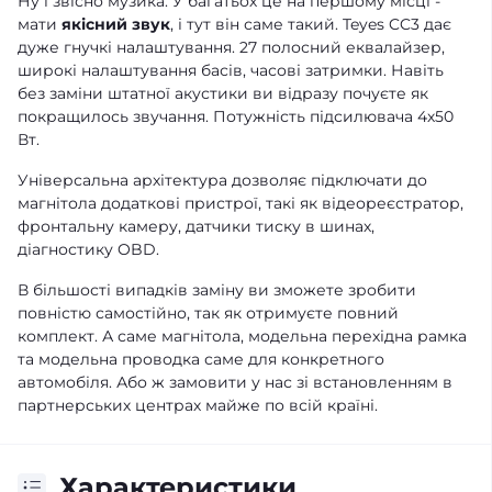
Ну і звісно музика. У багатьох це на першому місці -
мати
якісний звук
, і тут він саме такий. Teyes CC3 дає
дуже гнучкі налаштування. 27 полосний еквалайзер,
широкі налаштування басів, часові затримки. Навіть
без заміни штатної акустики ви відразу почуєте як
покращилось звучання. Потужність підсилювача 4х50
Вт.
Універсальна архітектура дозволяє підключати до
магнітола додаткові пристрої, такі як відеореєстратор,
фронтальну камеру, датчики тиску в шинах,
діагностику OBD.
В більшості випадків заміну ви зможете зробити
повністю самостійно, так як отримуєте повний
комплект. А саме магнітола, модельна перехідна рамка
та модельна проводка саме для конкретного
автомобіля. Або ж замовити у нас зі встановленням в
партнерських центрах майже по всій країні.
Характеристики