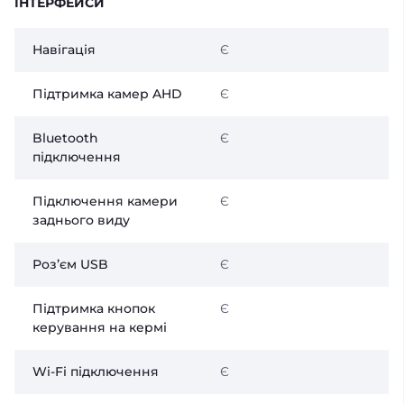
ІНТЕРФЕЙСИ
Навігація
Є
Підтримка камер AHD
Є
Bluetooth
Є
підключення
Підключення камери
Є
заднього виду
Розʼєм USB
Є
Підтримка кнопок
Є
керування на кермі
Wi-Fi підключення
Є