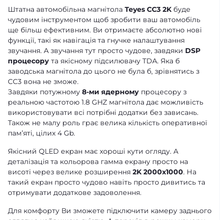
Штатна автомобільна магнітола
Teyes CC3 2K
буде
чудовим інструментом щоб зробити ваш автомобіль
ще більш ефективним. Ви отримаєте абсолютно нові
функції, такі як навігація та гнучке налаштування
звучання. А звучання тут просто чудове, завдяки
DSP
процесору
та якісному підсилювачу TDA. Яка б
заводська магнітола до цього не була б, зрівнятись з
CC3 вона не зможе.
Завдяки потужному
8-ми ядерному
процесору з
реальною частотою 1.8 GHZ магнітола дає можливість
використовувати всі потрібні додатки без зависань.
Також не малу роль грає велика кількість оперативної
памʼяті, цілих 4 Gb.
Якісний QLED екран має хороші кути огляду. А
деталізація та кольорова гамма екрану просто на
висоті через велике розширення
2K 2000x1000
. На
такий екран просто чудово навіть просто дивитись та
отримувати додаткове задоволення.
Для комфорту Ви зможете підключити камеру заднього