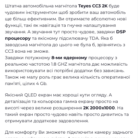
Штатна автомобільна магнітола
Teyes CC3 2K
буде
чудовим інструментом щоб зробити ваш автомобіль
ще більш ефективним. Ви отримаєте абсолютно нові
функції, такі як навігація та гнучке налаштування
звучання. А звучання тут просто чудове, завдяки
DSP
процесору
та якісному підсилювачу TDA. Яка б
заводська магнітола до цього не була б, зрівнятись з
CC3 вона не зможе.
Завдяки потужному
8-ми ядерному
процесору з
реальною частотою 1.8 GHZ магнітола дає можливість
використовувати всі потрібні додатки без зависань.
Також не малу роль грає велика кількість оперативної
памʼяті, цілих 4 Gb.
Якісний QLED екран має хороші кути огляду. А
деталізація та кольорова гамма екрану просто на
висоті через велике розширення
2K 2000x1000
. На
такий екран просто чудово навіть просто дивитись та
отримувати додаткове задоволення.
Для комфорту Ви зможете підключити камеру заднього