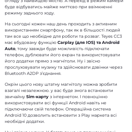
огляду з найвищою якістю. А перехід в режим камери
буде відбуватись майже миттєво при ввімкненні
режиму заднього ходу.
На сьогодні кожен наш день проходить з активним
використанням смартфону, так як в більшості людей
там все що необхідне для роботи та розваг. Teyes CC3
має вбудовану функцію
Carplay (для IOS) та Android
Auto
, тому завжди буде можливість підключати
телефон, дублювати його екран та використовувати
його додатки прямо з магнітоли. Ну і звісно
прослуховувати музику та здійснювати дзвінки через
Bluetooth A2DP зʼєднання.
Окрім цього нову штатну магнітолу можна зробити
взагалі незалежною. у вас буде змога встановити
звичайну
Sim-карту
з інтернетом. І повноцінно
використовувати всі функції Android навіть не
підключаючи свій телефон. Операційна система
Android 10 дозволить встановити з Play маркета всі
необхідні додатки.