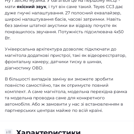
Ну і звісно музика. У багатьох це на першому місці -
мати
якісний звук
, і тут він саме такий. Teyes CC3 дає
дуже гнучкі налаштування. 27 полосний еквалайзер,
широкі налаштування басів, часові затримки. Навіть
без заміни штатної акустики ви відразу почуєте як
покращилось звучання. Потужність підсилювача 4х50
Вт.
Універсальна архітектура дозволяє підключати до
магнітола додаткові пристрої, такі як відеореєстратор,
фронтальну камеру, датчики тиску в шинах,
діагностику OBD.
В більшості випадків заміну ви зможете зробити
повністю самостійно, так як отримуєте повний
комплект. А саме магнітола, модельна перехідна рамка
та модельна проводка саме для конкретного
автомобіля. Або ж замовити у нас зі встановленням в
партнерських центрах майже по всій країні.
Характеристики