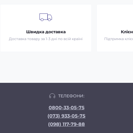
Швидка доставка
Клієн
Доставка товару за 1-3 дні по всій країні
Підтримка клієн
ТЕЛЕФОНИ:
0800-33-05-75
(073) 933-05-75
(098) 117-79-88