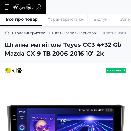
Все про товар
Характеристики
Відгуки
Запи
Головні пристрої
Штатні головні пристрої
Штатна магніто
Штатна магнітола Teyes CC3 4+32 Gb
Mazda CX-9 TB 2006-2016 10" 2k
4
4
в наявності