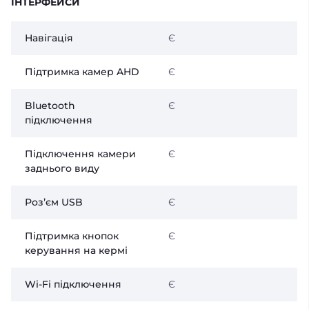
ІНТЕРФЕЙСИ
Навігація
Є
Підтримка камер AHD
Є
Bluetooth
Є
підключення
Підключення камери
Є
заднього виду
Розʼєм USB
Є
Підтримка кнопок
Є
керування на кермі
Wi-Fi підключення
Є