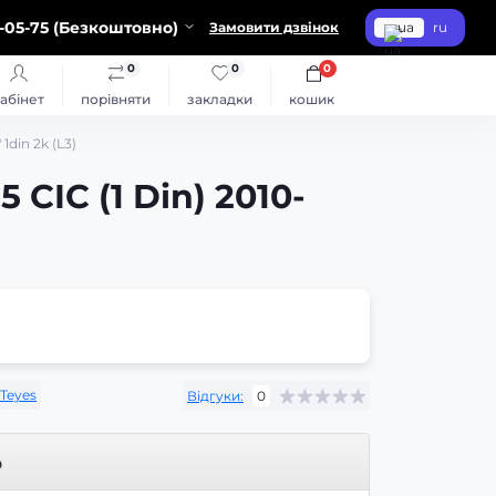
-05-75 (Безкоштовно)
Замовити дзвінок
ua
ru
0
0
0
абінет
порівняти
закладки
кошик
1din 2k (L3)
CIC (1 Din) 2010-
Teyes
Відгуки:
0
р