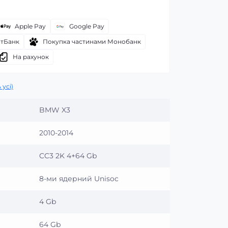
Apple Pay
Google Pay
атБанк
Покупка частинами Монобанк
На рахунок
 усі)
BMW X3
2010-2014
CC3 2K 4+64 Gb
8-ми ядерний Unisoc
4 Gb
64 Gb