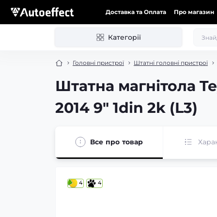
Доставка та Оплата
Про магазин
Категорії
Головні пристрої
Штатні головні пристрої
Штатна магнітола Te
2014 9" 1din 2k (L3)
Все про товар
Хара
4
4