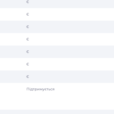
Є
Є
Є
Є
Є
Є
Є
Підтримується