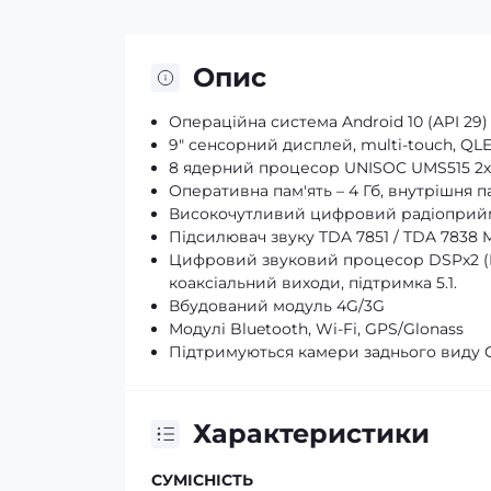
Опис
Операційна система Android 10 (API 29)
9" сенсорний дисплей, multi-touch, QLE
8 ядерний процесор UNISOC UMS515 2хA
Оперативна пам'ять – 4 Гб, внутрішня па
Високочутливий цифровий радіоприй
Підсилювач звуку TDA 7851 / TDA 7838 M
Цифровий звуковий процесор DSPх2 (EQ 
коаксіальний виходи, підтримка 5.1.
Вбудований модуль 4G/3G
Модулі Bluetooth, Wi-Fi, GPS/Glonass
Підтримуються камери заднього виду 
Характеристики
СУМІСНІСТЬ