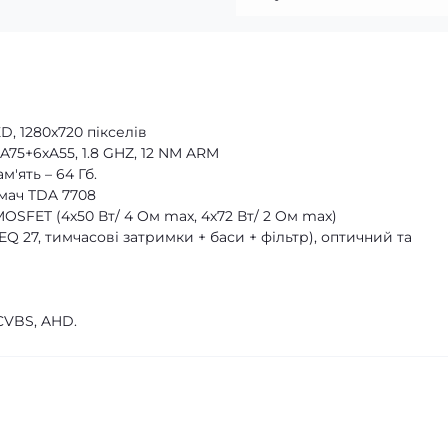
D, 1280x720 пікселів
75+6хA55, 1.8 GHZ, 12 NM ARM
м'ять – 64 Гб.
мач TDA 7708
OSFET (4х50 Вт/ 4 Oм max, 4х72 Вт/ 2 Oм max)
27, тимчасові затримки + баси + фільтр), оптичний та
CVBS, AHD.