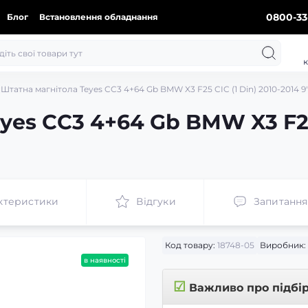
0800-33
Блог
Встановлення обладнання
к
Штатна магнітола Teyes CC3 4+64 Gb BMW X3 F25 CIC (1 Din) 2010-2014 9" 
yes CC3 4+64 Gb BMW X3 F25 
ктеристики
Відгуки
Запитання
Код товару:
18748-05
Виробник:
в наявності
☑
Важливо про підбі