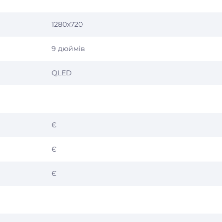
1280x720
9 дюймів
QLED
Є
Є
Є