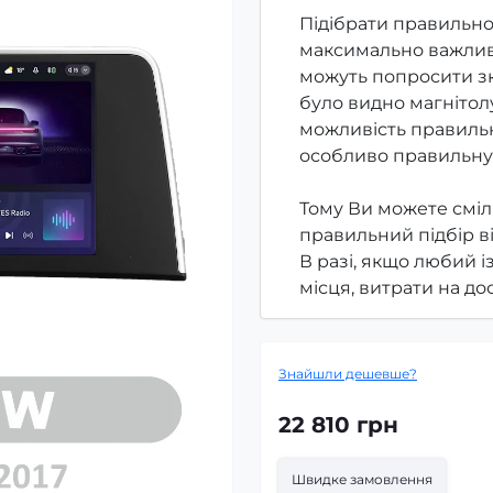
Підібрати правильно
максимально важлив
можуть попросити зк
було видно магнітолу
можливість правильн
особливо правильну
Тому Ви можете сміл
правильний підбір в
В разі, якщо любий і
місця, витрати на д
Знайшли дешевше?
22 810 грн
Швидке замовлення