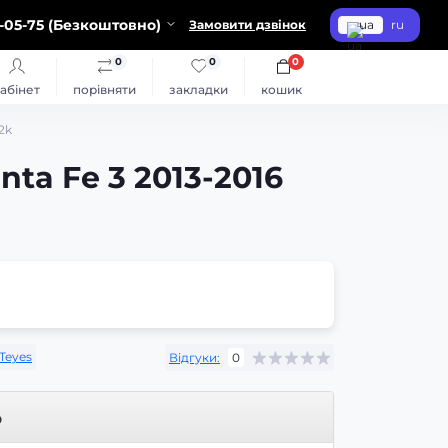
-05-75 (Безкоштовно)
Замовити дзвінок
ua
ru
0
0
0
абінет
порівняти
закладки
кошик
2k
ta Fe 3 2013-2016
Teyes
Відгуки:
0
р