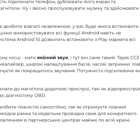
сть підключати телефон, дублювати його екран та
гнітоли. Ну і звісно прослуховувати музику та здійснювати
 зробити взагалі незалежною. у вас буде змога встановити
цінно використовувати всі функції Android навіть не
стема Android 10 дозволить встановити з Play маркета всі
ому місці - мати
якісний звук
, і тут він саме такий. Teyes CC3
квалайзер, широкі налаштування басів, часові затримки. Нав
почуєте як покращилось звучання. Потужність підсилювача 4
чати до магнітола додаткові пристрої, такі як відеореєстра
х, діагностику OBD.
зробити повністю самостійно, так як отримуєте повний
рехідна рамка та модельна проводка саме для конкретного
новленням в партнерських центрах майже по всій країні.