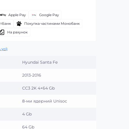
Apple Pay
Google Pay
атБанк
Покупка частинами Монобанк
На рахунок
 усі)
Hyundai Santa Fe
2013-2016
CC3 2K 4+64 Gb
8-ми ядерний Unisoc
4 Gb
64 Gb