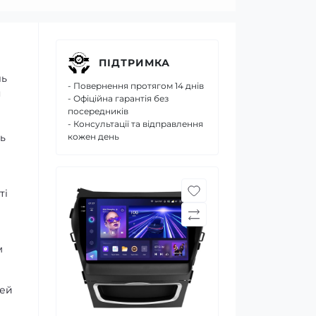
ПІДТРИМКА
ль
- Повернення протягом 14 днів
я
- Офіційна гарантія без
посередників
- Консультації та відправлення
ь
кожен день
ті
м
дей