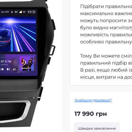
Підібрати правильно
максимально важлив
можуть попросити зк
було видно магнітолу
можливість правильн
особливо правильну
Тому Ви можете сміл
правильний підбір в
В разі, якщо любий і
місця, витрати на д
Знайшли дешевше?
17 990 грн
Швидке замовлення