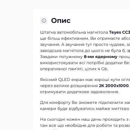
Опис
Штатна автомобільна магнітола
Teyes CC3
ще більш ефективним. Ви отримаєте абсолю
звучання. А звучання тут просто чудове, 
заводська магнітола до цього не була б, 
Завдяки потужному
8-ми ядерному
проце
використовувати всі потрібні додатки без
оперативної памʼяті, цілих 4 Gb.
Якісний QLED екран має хороші кути огля
через велике розширення
2K 2000x1000
отримувати додаткове задоволення.
Для комфорту Ви зможете підключити кам
камери буде відбуватись майже миттєво 
На сьогодні кожен наш день проходить з
там все що необхідне для роботи та розв