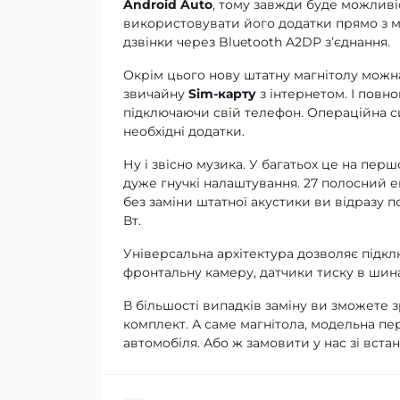
Android Auto
, тому завжди буде можливі
використовувати його додатки прямо з ма
дзвінки через Bluetooth A2DP зʼєднання.
Окрім цього нову штатну магнітолу можна
звичайну
Sim-карту
з інтернетом. І повно
підключаючи свій телефон. Операційна си
необхідні додатки.
Ну і звісно музика. У багатьох це на перш
дуже гнучкі налаштування. 27 полосний е
без заміни штатної акустики ви відразу 
Вт.
Універсальна архітектура дозволяє підклю
фронтальну камеру, датчики тиску в шина
В більшості випадків заміну ви зможете 
комплект. А саме магнітола, модельна пе
автомобіля. Або ж замовити у нас зі вста