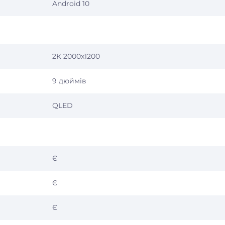
Android 10
2К 2000х1200
9 дюймів
QLED
Є
Є
Є