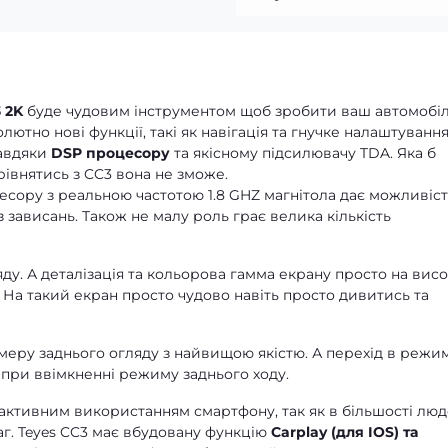
 2K
буде чудовим інструментом щоб зробити ваш автомобі
тно нові функції, такі як навігація та гнучке налаштуванн
завдяки
DSP процесору
та якісному підсилювачу TDA. Яка б
зрівнятись з CC3 вона не зможе.
сору з реальною частотою 1.8 GHZ магнітола дає можливіст
 зависань. Також не малу роль грає велика кількість
ду. А деталізація та кольорова гамма екрану просто на висо
. На такий екран просто чудово навіть просто дивитись та
еру заднього огляду з найвищою якістю. А перехід в режи
при ввімкненні режиму заднього ходу.
 активним використанням смартфону, так як в більшості лю
аг. Teyes CC3 має вбудовану функцію
Carplay (для IOS) та