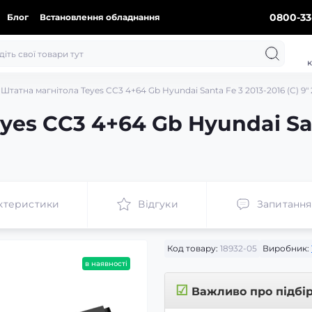
0800-33
Блог
Встановлення обладнання
к
Штатна магнітола Teyes CC3 4+64 Gb Hyundai Santa Fe 3 2013-2016 (C) 9" 
yes CC3 4+64 Gb Hyundai San
ктеристики
Відгуки
Запитання
Код товару:
18932-05
Виробник:
в наявності
☑
Важливо про підбі