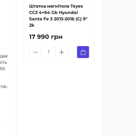
Штатна магнітола Teyes
CC3 4+64 Gb Hyundai
Santa Fe 3 2013-2016 (C) 9"
2k
17 990 грн
 дає
іть
х50
тор,