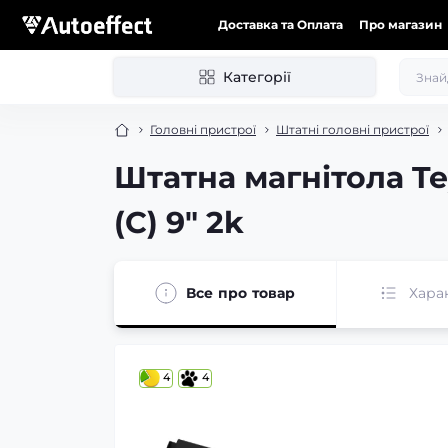
Доставка та Оплата
Про магазин
Категорії
Головні пристрої
Штатні головні пристрої
Штатна магнітола Te
(C) 9" 2k
Все про товар
Хара
4
4