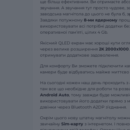
ще більш ефективним. Ви отримаєте абсолю
звучання. А звучання тут просто чудове, 
заводська магнітола до цього не була б, 
Завдяки потужному
8-ми ядерному
проце
використовувати всі потрібні додатки без
оперативної памʼяті, цілих 4 Gb.
Якісний QLED екран має хороші кути огля
через велике розширення
2K 2000x1000
отримувати додаткове задоволення.
Для комфорту Ви зможете підключити кам
камери буде відбуватись майже миттєво 
На сьогодні кожен наш день проходить з
там все що необхідне для роботи та розв
Android Auto
, тому завжди буде можливі
використовувати його додатки прямо з ма
дзвінки через Bluetooth A2DP зʼєднання.
Окрім цього нову штатну магнітолу можна
звичайну
Sim-карту
з інтернетом. І повно
підключаючи свій телефон. Операційна си