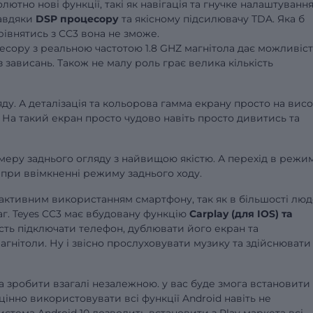
тно нові функції, такі як навігація та гнучке налаштуванн
завдяки
DSP процесору
та якісному підсилювачу TDA. Яка б
зрівнятись з CC3 вона не зможе.
сору з реальною частотою 1.8 GHZ магнітола дає можливіст
 зависань. Також не малу роль грає велика кількість
ду. А деталізація та кольорова гамма екрану просто на висо
. На такий екран просто чудово навіть просто дивитись та
еру заднього огляду з найвищою якістю. А перехід в режи
при ввімкненні режиму заднього ходу.
 активним використанням смартфону, так як в більшості лю
аг. Teyes CC3 має вбудовану функцію
Carplay (для IOS) та
сть підключати телефон, дублювати його екран та
гнітоли. Ну і звісно прослуховувати музику та здійснювати
 зробити взагалі незалежною. у вас буде змога встановити
цінно використовувати всі функції Android навіть не
стема Android 10 дозволить встановити з Play маркета всі