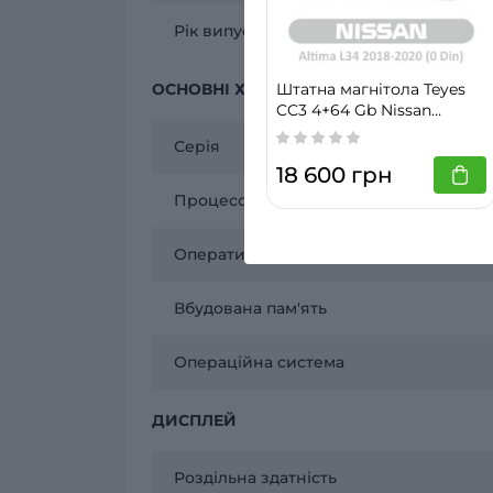
Рік випуску
ОСНОВНІ ХАРАКТЕРИСТИКИ
Штатна магнітола Teyes
CC3 4+64 Gb Nissan
Altima L34 (0 Din) 2018-
Серія
2020 10"
18 600 грн
Процесор
Оперативна пам'ять
Вбудована пам'ять
Операційна система
ДИСПЛЕЙ
Роздільна здатність