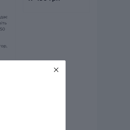
 дає
іть
х50
тор,