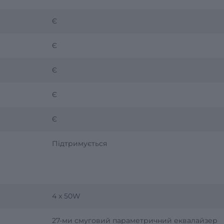
Є
Є
Є
Є
Є
Підтримується
4 x 50W
27-ми смуговий параметричний еквалайзер