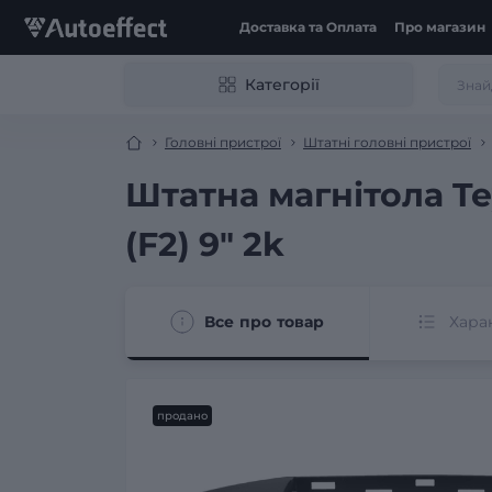
Доставка та Оплата
Про магазин
Категорії
Головні пристрої
Штатні головні пристрої
Штатна магнітола Te
(F2) 9" 2k
Все про товар
Хара
продано