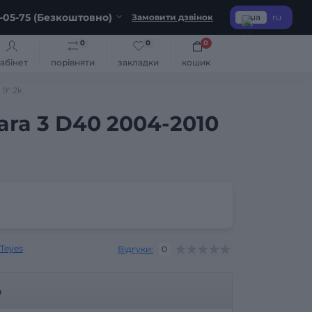
-05-75 (Безкоштовно)
Замовити дзвінок
ua
ru
0
0
0
абінет
порівняти
закладки
кошик
 9" 2k
ara 3 D40 2004-2010
Teyes
Відгуки:
0
р