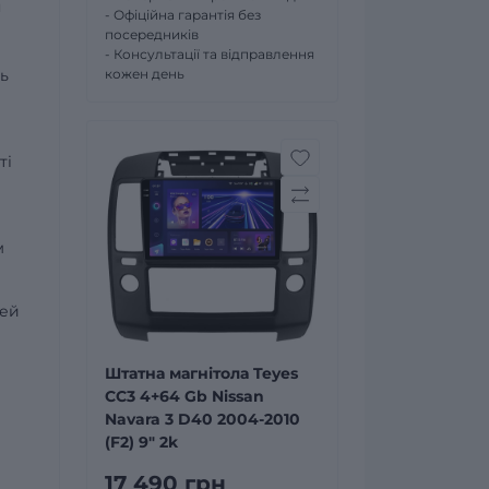
я
- Офіційна гарантія без
посередників
- Консультації та відправлення
ь
кожен день
ті
м
дей
Штатна магнітола Teyes
CC3 4+64 Gb Nissan
Navara 3 D40 2004-2010
(F2) 9" 2k
17 490 грн