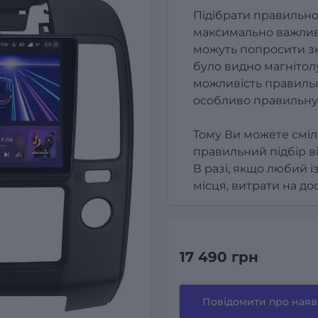
Підібрати правильно
максимально важлив
можуть попросити зк
було видно магнітолу
можливість правильн
особливо правильну
Тому Ви можете сміл
правильний підбір в
В разі, якщо любий і
місця, витрати на д
17 490 грн
Повідомити про наяв