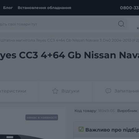
0800-33
Блог
Встановлення обладнання
к
Штатна магнітола Teyes CC3 4+64 Gb Nissan Navara 3 D40 2004-2010 (F2)
yes CC3 4+64 Gb Nissan Nav
ктеристики
Відгуки
Запитання
Код товару:
18949-05
Виробник:
немає в наявності
☑
Важливо про підбі