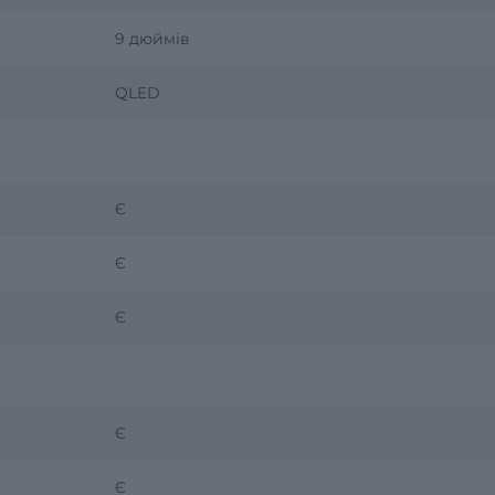
9 дюймів
QLED
Є
Є
Є
Є
Є