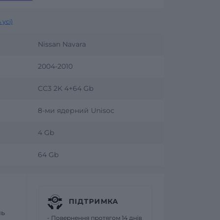
 усі)
Nissan Navara
2004-2010
CC3 2K 4+64 Gb
8-ми ядерний Unisoc
4 Gb
64 Gb
ПІДТРИМКА
ль
- Повернення протягом 14 днів