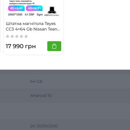
2004-2010
Штатна магнітола Teyes
CC3 4+64 Gb Nissan Teana
J32 2008-2013 (A) 10" 2k
CC3 2K 4+64 Gb
17 990 грн
8-ми ядерний Unisoc
4 Gb
64 Gb
Android 10
2К 2000х1200