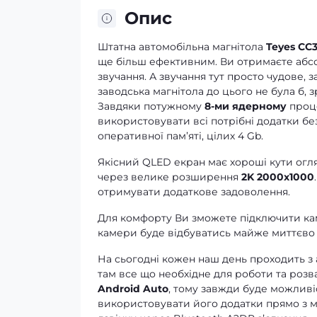
Опис
Штатна автомобільна магнітола
Teyes CC3
ще більш ефективним. Ви отримаєте абсолю
звучання. А звучання тут просто чудове, 
заводська магнітола до цього не була б, 
Завдяки потужному
8-ми ядерному
проце
використовувати всі потрібні додатки без
оперативної памʼяті, цілих 4 Gb.
Якісний QLED екран має хороші кути огля
через велике розширення
2K 2000x1000
отримувати додаткове задоволення.
Для комфорту Ви зможете підключити кам
камери буде відбуватись майже миттєво 
На сьогодні кожен наш день проходить з
там все що необхідне для роботи та розв
Android Auto
, тому завжди буде можливі
використовувати його додатки прямо з ма