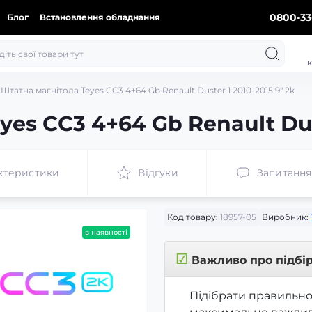
0800-33
Блог
Встановлення обладнання
к
Штатна магнітола Teyes CC3 4+64 Gb Renault Duster 1 2010-2015 9" 2k
es CC3 4+64 Gb Renault Dust
ктеристики
Відгуки
Запитання
Код товару:
18957-05
Виробник:
в наявності
☑
Важливо про підбі
Підібрати правильно