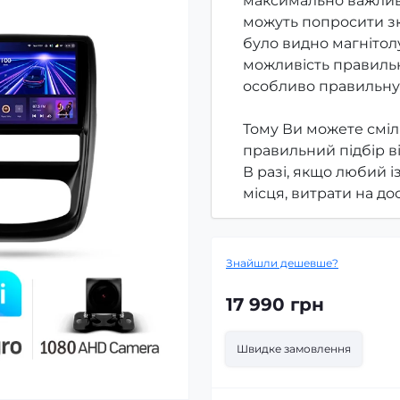
максимально важлив
можуть попросити зк
було видно магнітолу
можливість правильн
особливо правильну
Тому Ви можете сміл
правильний підбір в
В разі, якщо любий і
місця, витрати на д
Знайшли дешевше?
17 990 грн
Швидке замовлення