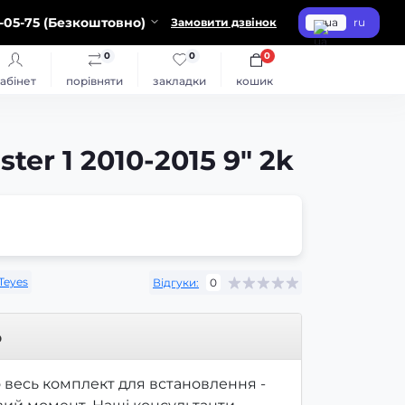
-05-75 (Безкоштовно)
Замовити дзвінок
ua
ru
0
0
0
абінет
порівняти
закладки
кошик
er 1 2010-2015 9" 2k
Teyes
Відгуки:
0
р
 весь комплект для встановлення -