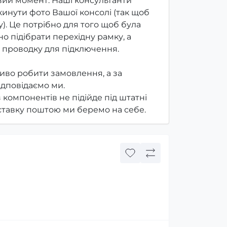
ий момент. Наші консультанти
инути фото Вашої консолі (так щоб
). Це потрібно для того щоб була
о підібрати перехідну рамку, а
 проводку для підключення.
иво робити замовлення, а за
ідповідаємо ми.
з компонентів не підійде під штатні
оставку поштою ми беремо на себе.