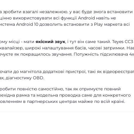
 зробити взагалі незалежною. у вас буде змога встановити
цінно використовувати всі функції Android навіть не
стема Android 10 дозволить встановити з Play маркета всі
ому місці - мати
якісний звук
, і тут він саме такий. Teyes CC3
квалайзер, широкі налаштування басів, часові затримки. Нав
почуєте як покращилось звучання. Потужність підсилювача 4
чати до магнітола додаткові пристрої, такі як відеореєстра
х, діагностику OBD.
зробити повністю самостійно, так як отримуєте повний
рехідна рамка та модельна проводка саме для конкретного
новленням в партнерських центрах майже по всій країні.