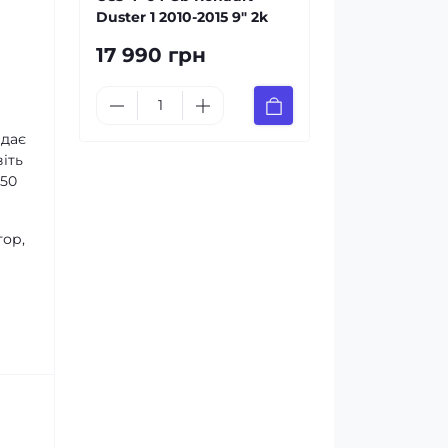
Duster 1 2010-2015 9" 2k
17 990 грн
 дає
іть
х50
тор,