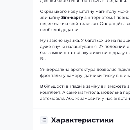
дзвінки через Bluetooth A2DP зʼєднання.
Окрім цього нову штатну магнітолу можна
звичайну
Sim-карту
з інтернетом. І повно
підключаючи свій телефон. Операційна си
необхідні додатки.
Ну і звісно музика. У багатьох це на перш
дуже гнучкі налаштування. 27 полосний е
без заміни штатної акустики ви відразу 
Вт.
Універсальна архітектура дозволяє підклю
фронтальну камеру, датчики тиску в шина
В більшості випадків заміну ви зможете 
комплект. А саме магнітола, модельна пе
автомобіля. Або ж замовити у нас зі вста
Характеристики