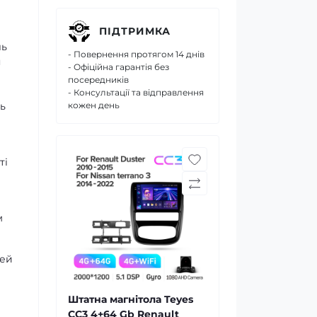
ПІДТРИМКА
ль
- Повернення протягом 14 днів
я
- Офіційна гарантія без
посередників
- Консультації та відправлення
ь
кожен день
ті
м
дей
Штатна магнітола Teyes
CC3 4+64 Gb Renault