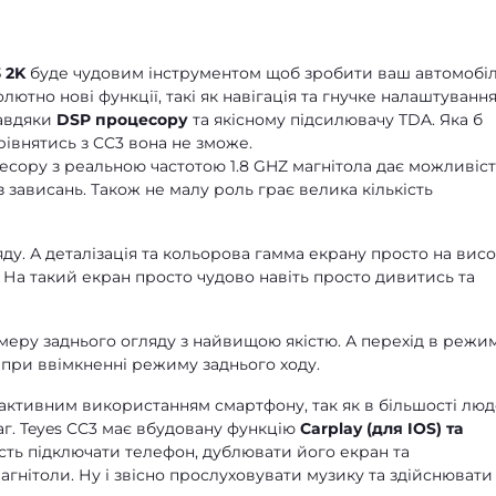
 2K
буде чудовим інструментом щоб зробити ваш автомобі
тно нові функції, такі як навігація та гнучке налаштуванн
завдяки
DSP процесору
та якісному підсилювачу TDA. Яка б
зрівнятись з CC3 вона не зможе.
сору з реальною частотою 1.8 GHZ магнітола дає можливіст
 зависань. Також не малу роль грає велика кількість
ду. А деталізація та кольорова гамма екрану просто на висо
. На такий екран просто чудово навіть просто дивитись та
еру заднього огляду з найвищою якістю. А перехід в режи
при ввімкненні режиму заднього ходу.
 активним використанням смартфону, так як в більшості лю
аг. Teyes CC3 має вбудовану функцію
Carplay (для IOS) та
сть підключати телефон, дублювати його екран та
гнітоли. Ну і звісно прослуховувати музику та здійснювати