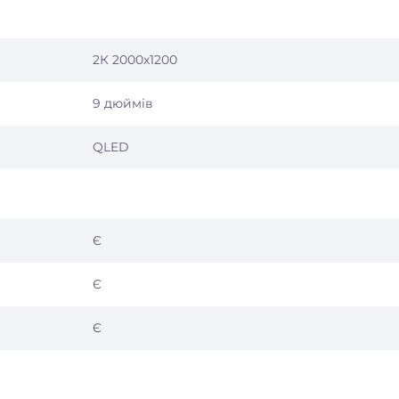
2К 2000х1200
9 дюймів
QLED
Є
Є
Є