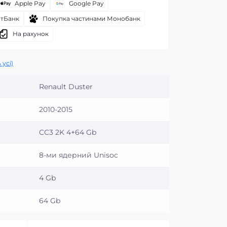
Apple Pay
Google Pay
атБанк
Покупка частинами Монобанк
На рахунок
 усі)
Renault Duster
2010-2015
CC3 2K 4+64 Gb
8-ми ядерний Unisoc
4 Gb
64 Gb