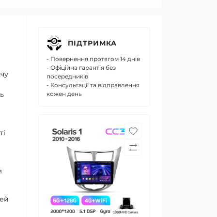
ПІДТРИМКА
- Повернення протягом 14 днів
- Офіційна гарантія без
ачу
посередників
- Консультації та відправлення
ь
кожен день
ті
м
дей