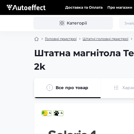
Доставка та Оплата
Про магазин
Категорії
Головні пристрої
Штатні головні пристрої
Штатна магнітола Tey
2k
Все про товар
Хара
4
4