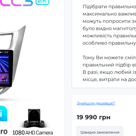
Підібрати правильно
максимально важлив
можуть попросити зк
було видно магнітолу
можливість правильн
особливо правильну
Тому Ви можете сміл
правильний підбір в
В разі, якщо любий і
місця, витрати на д
Знайшли дешевше?
19 990 грн
Швидке замовлення