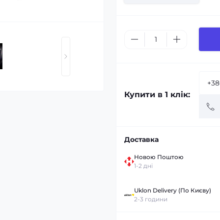
Купити в 1 клік:
Доставка
Новою Поштою
1-2 дні
Uklon Delivery (По Києву)
2-3 години