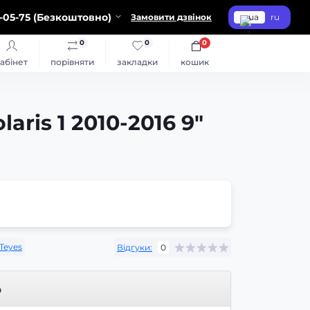
-05-75 (Безкоштовно)
Замовити дзвінок
ua
ru
0
0
0
абінет
порівняти
закладки
кошик
aris 1 2010-2016 9"
Teyes
Відгуки:
0
р