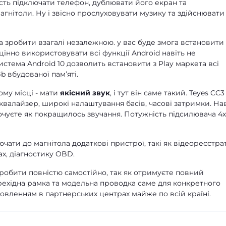
сть підключати телефон, дублювати його екран та
гнітоли. Ну і звісно прослуховувати музику та здійснювати
 зробити взагалі незалежною. у вас буде змога встановити
цінно використовувати всі функції Android навіть не
стема Android 10 дозволить встановити з Play маркета всі
b вбудованої памʼяті.
ому місці - мати
якісний звук
, і тут він саме такий. Teyes CC3
квалайзер, широкі налаштування басів, часові затримки. Нав
почуєте як покращилось звучання. Потужність підсилювача 4
чати до магнітола додаткові пристрої, такі як відеореєстра
х, діагностику OBD.
зробити повністю самостійно, так як отримуєте повний
рехідна рамка та модельна проводка саме для конкретного
новленням в партнерських центрах майже по всій країні.