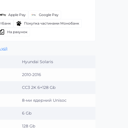
Apple Pay
Google Pay
атБанк
Покупка частинами Монобанк
На рахунок
 усі)
Hyundai Solaris
2010-2016
CC3 2K 6+128 Gb
8-ми ядерний Unisoc
6 Gb
128 Gb