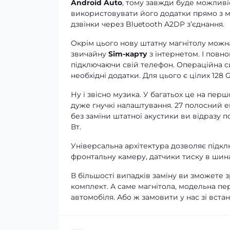
Android Auto
, тому завжди буде можливі
використовувати його додатки прямо з ма
дзвінки через Bluetooth A2DP зʼєднання.
Окрім цього нову штатну магнітолу можна
звичайну
Sim-карту
з інтернетом. І повно
підключаючи свій телефон. Операційна си
необхідні додатки. Для цього є цілих 128 G
Ну і звісно музика. У багатьох це на перш
дуже гнучкі налаштування. 27 полосний е
без заміни штатної акустики ви відразу 
Вт.
Універсальна архітектура дозволяє підклю
фронтальну камеру, датчики тиску в шина
В більшості випадків заміну ви зможете 
комплект. А саме магнітола, модельна пе
автомобіля. Або ж замовити у нас зі вста