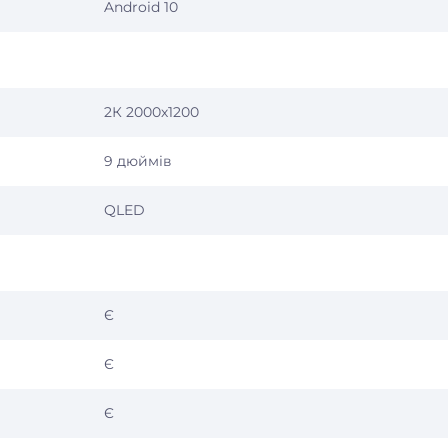
Android 10
2К 2000х1200
9 дюймів
QLED
Є
Є
Є