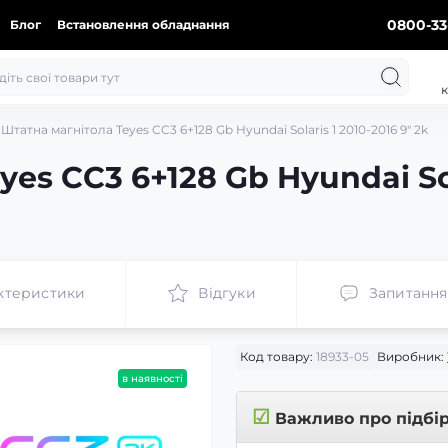
0800-33
Блог
Встановлення обладнання
к
Штатна магнітола Teyes CC3 6+128 Gb Hyundai Solaris 1 2010-2016 9" 2k
es CC3 6+128 Gb Hyundai Sol
ктеристики
Відгуки
Запитання
Код товару:
18933-05
Виробник:
в наявності
☑
Важливо про підбі