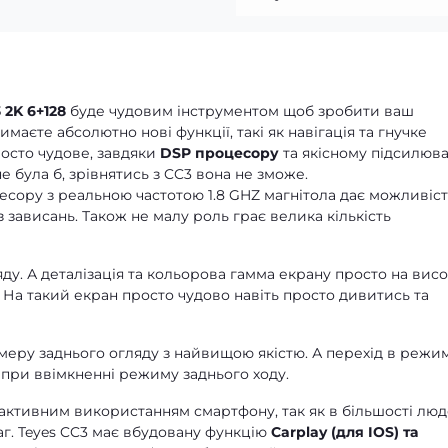
 2K 6+128
буде чудовим інструментом щоб зробити ваш
аєте абсолютно нові функції, такі як навігація та гнучке
росто чудове, завдяки
DSP процесору
та якісному підсилюв
е була б, зрівнятись з CC3 вона не зможе.
сору з реальною частотою 1.8 GHZ магнітола дає можливіст
 зависань. Також не малу роль грає велика кількість
ду. А деталізація та кольорова гамма екрану просто на висо
. На такий екран просто чудово навіть просто дивитись та
еру заднього огляду з найвищою якістю. А перехід в режи
при ввімкненні режиму заднього ходу.
 активним використанням смартфону, так як в більшості лю
аг. Teyes CC3 має вбудовану функцію
Carplay (для IOS) та