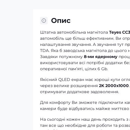
Опис
Штатна автомобільна магнітола
Teyes CC3
автомобіль ще більш ефективним. Ви отрим
налаштування звучання. А звучання тут п
TDA. Яка б заводська магнітола до цього н
Завдяки потужному
8-ми ядерному
проце
використовувати всі потрібні додатки без
оперативної памʼяті, цілих 6 Gb.
Якісний QLED екран має хороші кути огля
через велике розширення
2K 2000x1000
отримувати додаткове задоволення.
Для комфорту Ви зможете підключити кам
камери буде відбуватись майже миттєво 
На сьогодні кожен наш день проходить з
там все що необхідне для роботи та розв