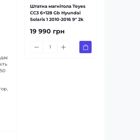
Штатна магнітола Teyes
CC3 6+128 Gb Hyundai
Solaris 1 2010-2016 9" 2k
19 990 грн
 дає
іть
х50
тор,