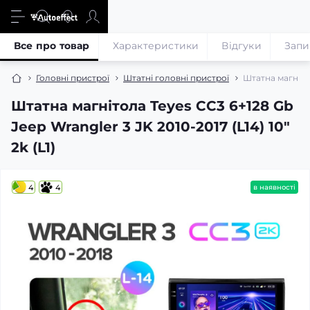
Все про товар
Характеристики
Відгуки
Запи
Головні пристрої
Штатні головні пристрої
Штатна магнітол
Штатна магнітола Teyes CC3 6+128 Gb
Jeep Wrangler 3 JK 2010-2017 (L14) 10"
2k (L1)
4
4
в наявності