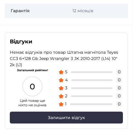
Гарантія
12 місяців
Відгуки
Немає відгуків про товар Штатна магнітола Teyes
CC3 6+128 Gb Jeep Wrangler 3 JK 2010-2017 (L14) 10"
2k (L1)
Загальний рейтинг
5
0
4
0
0
3
0
2
0
Цей товар ще
1
0
ніхто не оцінив
Залишити відгук