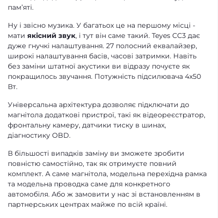
памʼяті.
Ну і звісно музика. У багатьох це на першому місці -
мати
якісний звук
, і тут він саме такий. Teyes CC3 дає
дуже гнучкі налаштування. 27 полосний еквалайзер,
широкі налаштування басів, часові затримки. Навіть
без заміни штатної акустики ви відразу почуєте як
покращилось звучання. Потужність підсилювача 4х50
Вт.
Універсальна архітектура дозволяє підключати до
магнітола додаткові пристрої, такі як відеореєстратор,
фронтальну камеру, датчики тиску в шинах,
діагностику OBD.
В більшості випадків заміну ви зможете зробити
повністю самостійно, так як отримуєте повний
комплект. А саме магнітола, модельна перехідна рамка
та модельна проводка саме для конкретного
автомобіля. Або ж замовити у нас зі встановленням в
партнерських центрах майже по всій країні.