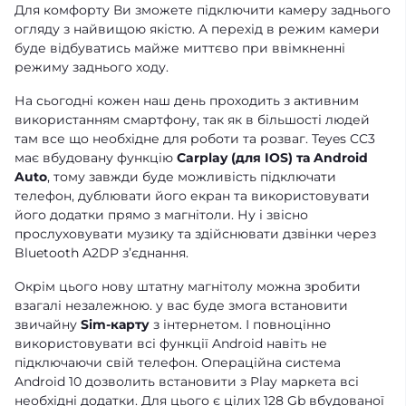
Для комфорту Ви зможете підключити камеру заднього
огляду з найвищою якістю. А перехід в режим камери
буде відбуватись майже миттєво при ввімкненні
режиму заднього ходу.
На сьогодні кожен наш день проходить з активним
використанням смартфону, так як в більшості людей
там все що необхідне для роботи та розваг. Teyes CC3
має вбудовану функцію
Carplay (для IOS) та Android
Auto
, тому завжди буде можливість підключати
телефон, дублювати його екран та використовувати
його додатки прямо з магнітоли. Ну і звісно
прослуховувати музику та здійснювати дзвінки через
Bluetooth A2DP зʼєднання.
Окрім цього нову штатну магнітолу можна зробити
взагалі незалежною. у вас буде змога встановити
звичайну
Sim-карту
з інтернетом. І повноцінно
використовувати всі функції Android навіть не
підключаючи свій телефон. Операційна система
Android 10 дозволить встановити з Play маркета всі
необхідні додатки. Для цього є цілих 128 Gb вбудованої