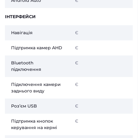
Android Auto
Є
ІНТЕРФЕЙСИ
Навігація
Є
Підтримка камер AHD
Є
Bluetooth
Є
підключення
Підключення камери
Є
заднього виду
Розʼєм USB
Є
Підтримка кнопок
Є
керування на кермі