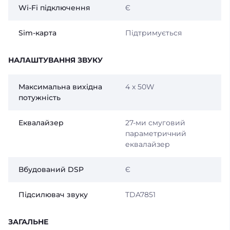
Wi-Fi підключення
Є
Sim-карта
Підтримується
НАЛАШТУВАННЯ ЗВУКУ
Максимальна вихідна
4 x 50W
потужність
Еквалайзер
27-ми смуговий
параметричний
еквалайзер
Вбудований DSP
Є
Підсилювач звуку
TDA7851
ЗАГАЛЬНЕ