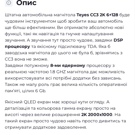
Опис
Штатна автомобільна магнітола
Teyes CC3 2K 6+128
буде
чудовим інструментом щоб зробити ваш автомобіль
ще більш ефективним. Ви отримаєте абсолютно нові
функції, такі як навігація та гнучке налаштування
звучання. А звучання тут просто чудове, завдяки
DSP
процесору
та якісному підсилювачу TDA. Яка б
заводська магнітола до цього не була б, зрівнятись з
CC3 вона не зможе.
Завдяки потужному
8-ми ядерному
процесору з
реальною частотою 1.8 GHZ магнітола дає можливість
використовувати всі потрібні додатки без зависань.
Також не малу роль грає велика кількість оперативної
памʼяті, цілих 6 Gb.
Якісний QLED екран має хороші кути огляду. А
деталізація та кольорова гамма екрану просто на
висоті через велике розширення
2K 2000x1000
. На
такий екран просто чудово навіть просто дивитись та
отримувати додаткове задоволення.