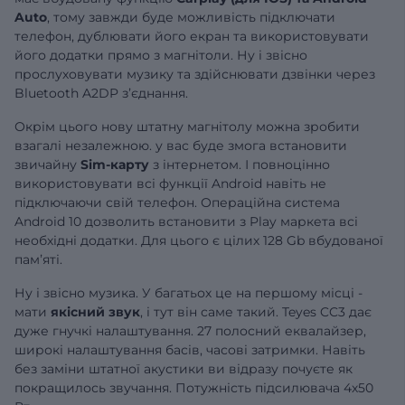
Auto
, тому завжди буде можливість підключати
телефон, дублювати його екран та використовувати
його додатки прямо з магнітоли. Ну і звісно
прослуховувати музику та здійснювати дзвінки через
Bluetooth A2DP зʼєднання.
Окрім цього нову штатну магнітолу можна зробити
взагалі незалежною. у вас буде змога встановити
звичайну
Sim-карту
з інтернетом. І повноцінно
використовувати всі функції Android навіть не
підключаючи свій телефон. Операційна система
Android 10 дозволить встановити з Play маркета всі
необхідні додатки. Для цього є цілих 128 Gb вбудованої
памʼяті.
Ну і звісно музика. У багатьох це на першому місці -
мати
якісний звук
, і тут він саме такий. Teyes CC3 дає
дуже гнучкі налаштування. 27 полосний еквалайзер,
широкі налаштування басів, часові затримки. Навіть
без заміни штатної акустики ви відразу почуєте як
покращилось звучання. Потужність підсилювача 4х50