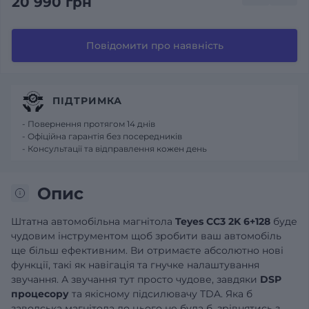
20 990 грн
Повідомити про наявність
ПІДТРИМКА
- Повернення протягом 14 днів
- Офіційна гарантія без посередників
- Консультації та відправлення кожен день
Опис
Штатна автомобільна магнітола
Teyes CC3 2K 6+128
буде
чудовим інструментом щоб зробити ваш автомобіль
ще більш ефективним. Ви отримаєте абсолютно нові
функції, такі як навігація та гнучке налаштування
звучання. А звучання тут просто чудове, завдяки
DSP
процесору
та якісному підсилювачу TDA. Яка б
заводська магнітола до цього не була б, зрівнятись з