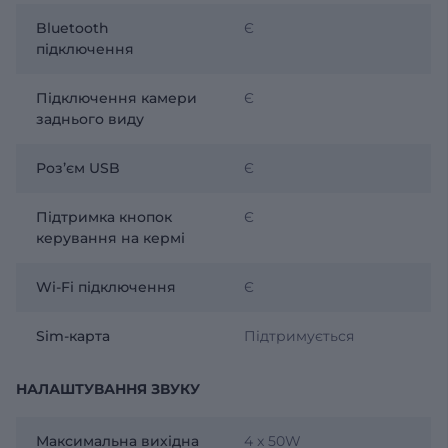
Bluetooth
Є
підключення
Підключення камери
Є
заднього виду
Розʼєм USB
Є
Підтримка кнопок
Є
керування на кермі
Wi-Fi підключення
Є
Sim-карта
Підтримується
НАЛАШТУВАННЯ ЗВУКУ
Максимальна вихідна
4 x 50W