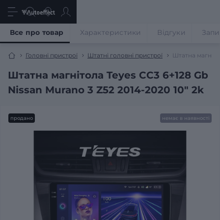
Все про товар
Характеристики
Відгуки
Запи
Головні пристрої
Штатні головні пристрої
Штатна магнітол
Штатна магнітола Teyes CC3 6+128 Gb
Nissan Murano 3 Z52 2014-2020 10" 2k
продано
немає в наявності