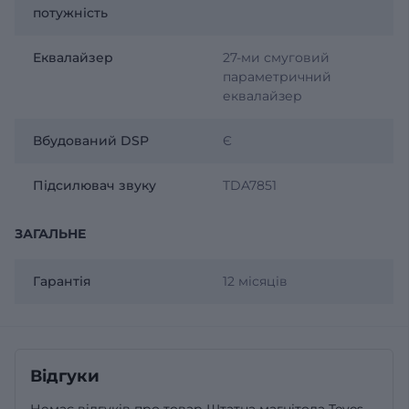
потужність
Еквалайзер
27-ми смуговий
параметричний
еквалайзер
Вбудований DSP
Є
Підсилювач звуку
TDA7851
ЗАГАЛЬНЕ
Гарантія
12 місяців
Відгуки
Немає відгуків про товар Штатна магнітола Teyes