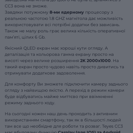
CC3 вона не зможе.
Завдяки потужному
8-ми ядерному
процесору з
реальною частотою 1.8 GHZ магнітола дає можливість
використовувати всі потрібні додатки без зависань.
Також не малу роль грає велика кількість оперативної
памʼяті, цілих 6 Gb.
Якісний QLED екран має хороші кути огляду. А
деталізація та кольорова гамма екрану просто на
висоті через велике розширення
2K 2000x1000
. На
такий екран просто чудово навіть просто дивитись та
отримувати додаткове задоволення.
Для комфорту Ви зможете підключити камеру заднього
огляду з найвищою якістю. А перехід в режим камери
буде відбуватись майже миттєво при ввімкненні
режиму заднього ходу.
На сьогодні кожен наш день проходить з активним
використанням смартфону, так як в більшості людей
там все що необхідне для роботи та розваг. Teyes CC3
має вбудовану функцію
Carplay (для IOS) та Android