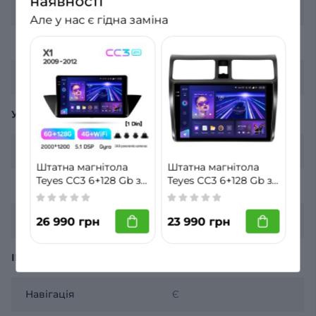
наявності
Роздільна здатність
2К 2000х1200
Але у нас є гідна заміна
Діагональ екрану
9 дюймів
Тип екрану
QLED
УПРАВЛІННЯ
4G інтернет
Є
Штатна магнітола
Штатна магнітола
Teyes CC3 6+128 Gb з
Teyes CC3 6+128 Gb з
CarPlay
Є
коловим оглядом
коловим оглядом
360° BMW X1 E84
360° Suzuki Swift 3
Android Auto
Є
2009 - 2012 10" 2k
2003-2010 10" 2k
26 990 грн
23 990 грн
ІНТЕРФЕЙСИ
Навігація
Є