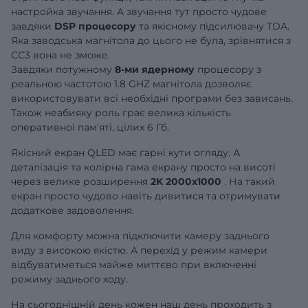
настройка звучання. А звучання тут просто чудове
завдяки
DSP процесору
та якісному підсилювачу TDA.
Яка заводська магнітола до цього не була, зрівнятися з
CC3 вона не зможе.
Завдяки потужному
8-ми ядерному
процесору з
реальною частотою 1.8 GHZ магнітола дозволяє
використовувати всі необхідні програми без зависань.
Також неабияку роль грає велика кількість
оперативної пам'яті, цілих 6 Гб.
Якісний екран QLED має гарні кути огляду. А
деталізація та колірна гама екрану просто на висоті
через велике розширення
2K 2000x1000
. На такий
екран просто чудово навіть дивитися та отримувати
додаткове задоволення.
Для комфорту можна підключити камеру заднього
виду з високою якістю. А перехід у режим камери
відбуватиметься майже миттєво при включенні
режиму заднього ходу.
На сьогоднішній день кожен наш день проходить з