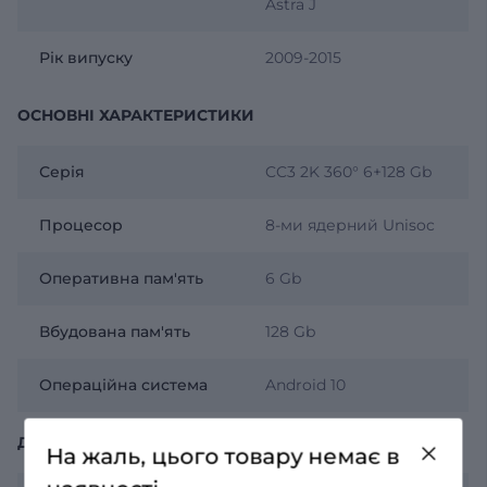
Astra J
Рік випуску
2009-2015
ОСНОВНІ ХАРАКТЕРИСТИКИ
Серія
CC3 2K 360° 6+128 Gb
Процесор
8-ми ядерний Unisoc
Оперативна пам'ять
6 Gb
Вбудована пам'ять
128 Gb
Операційна система
Android 10
ДИСПЛЕЙ
На жаль, цього товару немає в