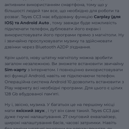
активним використанням смартфона, тому що у
більшості людей там все, що необхідно для роботи та
розваг. Teyes CC3 має вбудовану функцію
Carplay (для
IOS) та Android Auto
, тому завжди буде можливість
підключати телефон, дублювати його екран і
використовувати його програми прямо з магнітоли. Ну
і звичайно прослуховувати музику та здійснювати
дзвінки через Bluetooth A2DP з'єднання.
Крім цього, нову штатну магнітолу можна зробити
загалом незалежною. Ви зможете встановити звичайну
Sim-карту
з Інтернетом. І повноцінно використовувати
всі функції Android, навіть не підключаючи телефон.
Операційна система Android 10 дозволить встановити з
Play маркету всі необхідні програми. Для цього є цілих
128 Gb вбудованої пам'яті.
Ну і, звісно, музика. У багатьох це на першому місці
мати
якісний звук
, і тут він саме такий. Teyes CC3 дає
дуже гнучкі налаштування. 27 смуговий еквалайзер,
широкі налаштування басів, часові затримки. Навіть
без заміни штатної акустики ви одразу почуєте, як