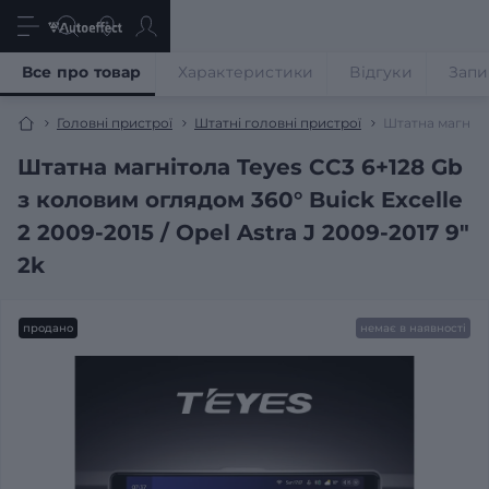
Все про товар
Характеристики
Відгуки
Запи
Головні пристрої
Штатні головні пристрої
Штатна магнітол
Штатна магнітола Teyes CC3 6+128 Gb
з коловим оглядом 360° Buick Excelle
2 2009-2015 / Opel Astra J 2009-2017 9"
2k
продано
немає в наявності