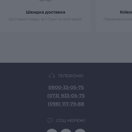
Швидка доставка
Клієн
Доставка товару за 1-3 дні по всій країні
Підтримка клієн
ТЕЛЕФОНИ:
0800-33-05-75
(073) 933-05-75
(098) 117-79-88
СОЦ МЕРЕЖІ: