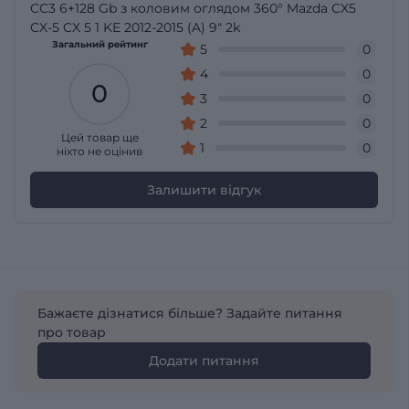
CC3 6+128 Gb з коловим оглядом 360° Mazda CX5
CX-5 CX 5 1 KE 2012-2015 (A) 9" 2k
Загальний рейтинг
5
0
4
0
0
3
0
2
0
Цей товар ще
1
0
ніхто не оцінив
Залишити відгук
Бажаєте дізнатися більше? Задайте питання
про товар
Додати питання