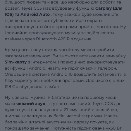
більшості людей там все, що необхідно для роботи та
розваг. Teyes CC3 має вбудовану функцію
Carplay (для
IOS) та Android Auto
, тому завжди буде можливість
підключати телефон, дублювати його екран і
використовувати його програми прямо з магнітоли. Ну
і звичайно прослуховувати музику та здійснювати
дзвінки через Bluetooth A2DP з'єднання.
Крім цього, нову штатну магнітолу можна зробити
загалом незалежною. Ви зможете встановити звичайну
Sim-карту
з Інтернетом. І повноцінно використовувати
всі функції Android, навіть не підключаючи телефон.
Операційна система Android 10 дозволить встановити з
Play маркету всі необхідні програми. Для цього є цілих
128 Gb вбудованої пам'яті.
Ну і, звісно, музика. У багатьох це на першому місці
мати
якісний звук
, і тут він саме такий. Teyes CC3 дає
дуже гнучкі налаштування. 27 смуговий еквалайзер,
широкі налаштування басів, часові затримки. Навіть
без заміни штатної акустики ви одразу почуєте, як
покращало звучання. Потужність підсилювача 4х50 Вт.