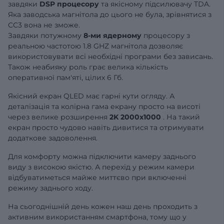
завдяки
DSP процесору
та якісному підсилювачу TDA.
Яка заводська магнітола до цього не була, зрівнятися з
CC3 вона не зможе.
Завдяки потужному
8-ми ядерному
процесору з
реальною частотою 1.8 GHZ магнітола дозволяє
використовувати всі необхідні програми без зависань.
Також неабияку роль грає велика кількість
оперативної пам'яті, цілих 6 Гб.
Якісний екран QLED має гарні кути огляду. А
деталізація та колірна гама екрану просто на висоті
через велике розширення
2K 2000x1000
. На такий
екран просто чудово навіть дивитися та отримувати
додаткове задоволення.
Для комфорту можна підключити камеру заднього
виду з високою якістю. А перехід у режим камери
відбуватиметься майже миттєво при включенні
режиму заднього ходу.
На сьогоднішній день кожен наш день проходить з
активним використанням смартфона, тому що у