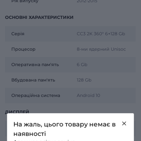
Рік випуску
2012-2015
ОСНОВНІ ХАРАКТЕРИСТИКИ
Серія
CC3 2K 360° 6+128 Gb
Процесор
8-ми ядерний Unisoc
Оперативна пам'ять
6 Gb
Вбудована пам'ять
128 Gb
Операційна система
Android 10
ДИСПЛЕЙ
На жаль, цього товару немає в
Роздільна здатність
2К 2000х1200
наявності