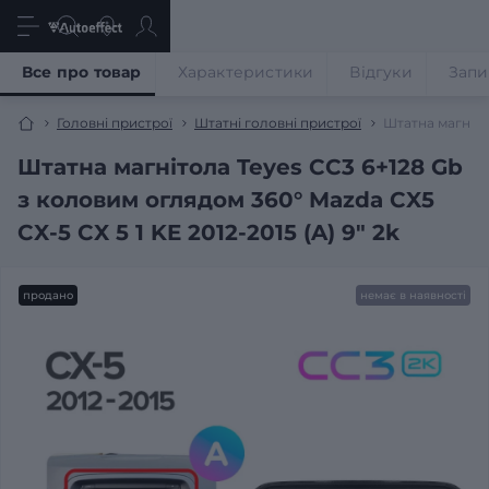
Все про товар
Характеристики
Відгуки
Запи
Головні пристрої
Штатні головні пристрої
Штатна магнітол
Штатна магнітола Teyes CC3 6+128 Gb
з коловим оглядом 360° Mazda CX5
CX-5 CX 5 1 KE 2012-2015 (A) 9" 2k
продано
немає в наявності