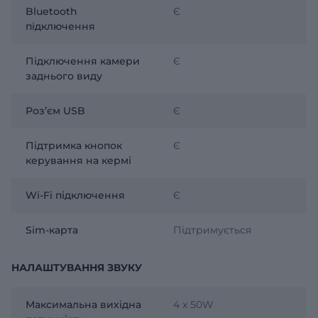
Bluetooth
Є
підключення
Підключення камери
Є
заднього виду
Розʼєм USB
Є
Підтримка кнопок
Є
керування на кермі
Wi-Fi підключення
Є
Sim-карта
Підтримується
НАЛАШТУВАННЯ ЗВУКУ
Максимальна вихідна
4 x 50W