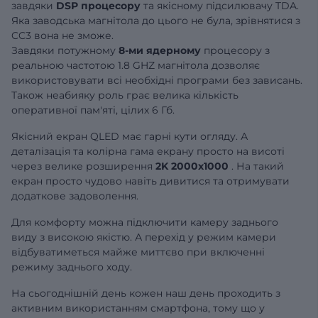
завдяки
DSP процесору
та якісному підсилювачу TDA.
Яка заводська магнітола до цього не була, зрівнятися з
CC3 вона не зможе.
Завдяки потужному
8-ми ядерному
процесору з
реальною частотою 1.8 GHZ магнітола дозволяє
використовувати всі необхідні програми без зависань.
Також неабияку роль грає велика кількість
оперативної пам'яті, цілих 6 Гб.
Якісний екран QLED має гарні кути огляду. А
деталізація та колірна гама екрану просто на висоті
через велике розширення
2K 2000x1000
. На такий
екран просто чудово навіть дивитися та отримувати
додаткове задоволення.
Для комфорту можна підключити камеру заднього
виду з високою якістю. А перехід у режим камери
відбуватиметься майже миттєво при включенні
режиму заднього ходу.
На сьогоднішній день кожен наш день проходить з
активним використанням смартфона, тому що у