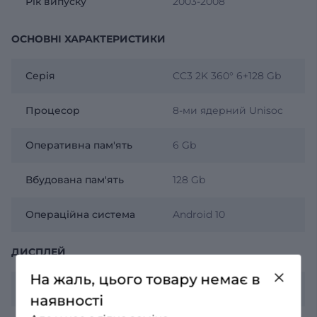
Рік випуску
2003-2008
ОСНОВНІ ХАРАКТЕРИСТИКИ
Серія
CC3 2K 360° 6+128 Gb
Процесор
8-ми ядерний Unisoc
Оперативна пам'ять
6 Gb
Вбудована пам'ять
128 Gb
Операційна система
Android 10
ДИСПЛЕЙ
На жаль, цього товару немає в
Роздільна здатність
2К 2000х1200
наявності