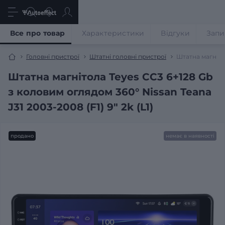
Все про товар
Характеристики
Відгуки
Запи
Головні пристрої
Штатні головні пристрої
Штатна магнітол
Штатна магнітола Teyes CC3 6+128 Gb
з коловим оглядом 360° Nissan Teana
J31 2003-2008 (F1) 9" 2k (L1)
продано
немає в наявності