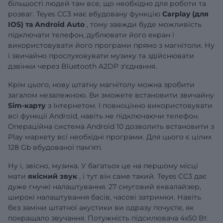
більшості людей там все, що необхідно для роботи та
розваг. Teyes CC3 має вбудовану функцію
Carplay (для
IOS) та Android Auto
, тому завжди буде можливість
підключати телефон, дублювати його екран і
використовувати його програми прямо з магнітоли. Ну
і звичайно прослуховувати музику та здійснювати
дзвінки через Bluetooth A2DP з'єднання.
Крім цього, нову штатну магнітолу можна зробити
загалом незалежною. Ви зможете встановити звичайну
Sim-карту
з Інтернетом. І повноцінно використовувати
всі функції Android, навіть не підключаючи телефон.
Операційна система Android 10 дозволить встановити з
Play маркету всі необхідні програми. Для цього є цілих
128 Gb вбудованої пам'яті.
Ну і, звісно, музика. У багатьох це на першому місці
мати
якісний звук
, і тут він саме такий. Teyes CC3 дає
дуже гнучкі налаштування. 27 смуговий еквалайзер,
широкі налаштування басів, часові затримки. Навіть
без заміни штатної акустики ви одразу почуєте, як
покращало звучання. Потужність підсилювача 4х50 Вт.