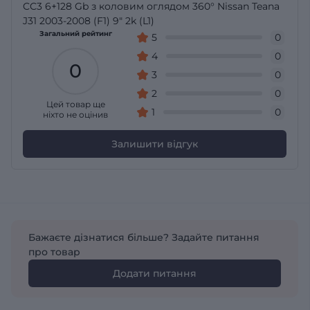
CC3 6+128 Gb з коловим оглядом 360° Nissan Teana
J31 2003-2008 (F1) 9" 2k (L1)
Загальний рейтинг
5
0
4
0
0
3
0
2
0
Цей товар ще
1
0
ніхто не оцінив
Залишити відгук
Бажаєте дізнатися більше? Задайте питання
про товар
Додати питання