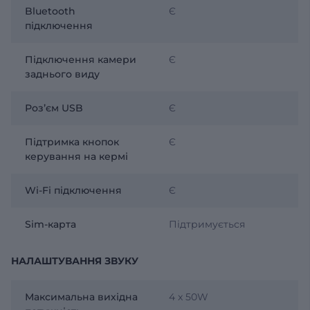
Bluetooth
Є
підключення
Підключення камери
Є
заднього виду
Розʼєм USB
Є
Підтримка кнопок
Є
керування на кермі
Wi-Fi підключення
Є
Sim-карта
Підтримується
НАЛАШТУВАННЯ ЗВУКУ
Максимальна вихідна
4 x 50W