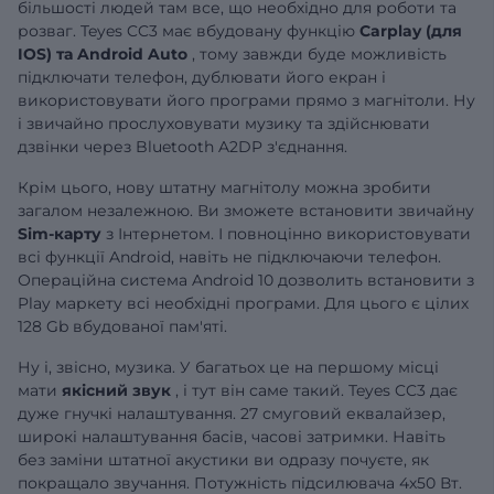
більшості людей там все, що необхідно для роботи та
розваг. Teyes CC3 має вбудовану функцію
Carplay (для
IOS) та Android Auto
, тому завжди буде можливість
підключати телефон, дублювати його екран і
використовувати його програми прямо з магнітоли. Ну
і звичайно прослуховувати музику та здійснювати
дзвінки через Bluetooth A2DP з'єднання.
Крім цього, нову штатну магнітолу можна зробити
загалом незалежною. Ви зможете встановити звичайну
Sim-карту
з Інтернетом. І повноцінно використовувати
всі функції Android, навіть не підключаючи телефон.
Операційна система Android 10 дозволить встановити з
Play маркету всі необхідні програми. Для цього є цілих
128 Gb вбудованої пам'яті.
Ну і, звісно, музика. У багатьох це на першому місці
мати
якісний звук
, і тут він саме такий. Teyes CC3 дає
дуже гнучкі налаштування. 27 смуговий еквалайзер,
широкі налаштування басів, часові затримки. Навіть
без заміни штатної акустики ви одразу почуєте, як
покращало звучання. Потужність підсилювача 4х50 Вт.