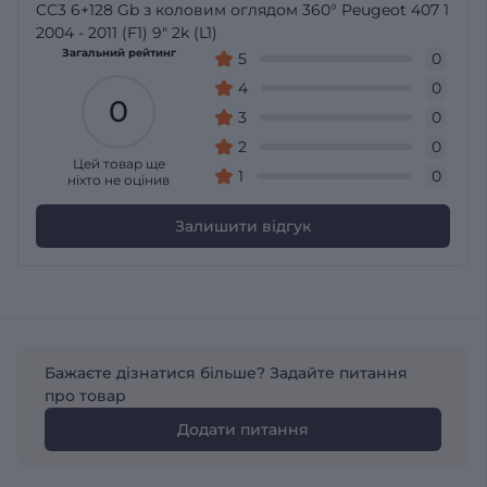
CC3 6+128 Gb з коловим оглядом 360° Peugeot 407 1
2004 - 2011 (F1) 9" 2k (L1)
Загальний рейтинг
5
0
4
0
0
3
0
2
0
Цей товар ще
1
0
ніхто не оцінив
Залишити відгук
Бажаєте дізнатися більше? Задайте питання
про товар
Додати питання