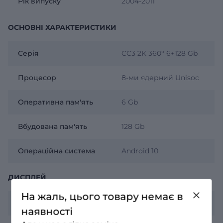
Рік випуску
2004-2011
ОСНОВНІ ХАРАКТЕРИСТИКИ
Серія
CC3 2K 360° 6+128 Gb
Процесор
8-ми ядерний Unisoc
Оперативна пам'ять
6 Gb
Вбудована пам'ять
128 Gb
Операційна система
Android 10
ДИСПЛЕЙ
На жаль, цього товару немає в
Роздільна здатність
2К 2000х1200
наявності