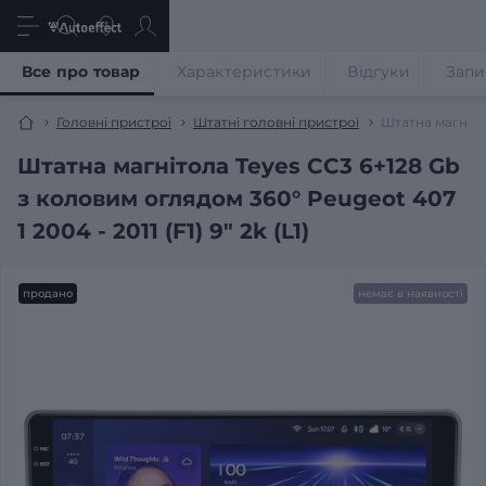
Все про товар
Характеристики
Відгуки
Запи
Головні пристрої
Штатні головні пристрої
Штатна магнітол
Штатна магнітола Teyes CC3 6+128 Gb
з коловим оглядом 360° Peugeot 407
1 2004 - 2011 (F1) 9" 2k (L1)
продано
немає в наявності