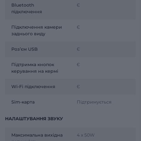
Bluetooth
Є
підключення
Підключення камери
Є
заднього виду
Розʼєм USB
Є
Підтримка кнопок
Є
керування на кермі
Wi-Fi підключення
Є
Sim-карта
Підтримується
НАЛАШТУВАННЯ ЗВУКУ
Максимальна вихідна
4 x 50W