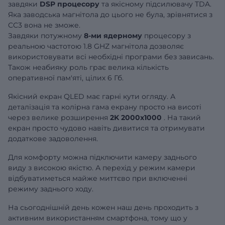
завдяки
DSP процесору
та якісному підсилювачу TDA.
Яка заводська магнітола до цього не була, зрівнятися з
CC3 вона не зможе.
Завдяки потужному
8-ми ядерному
процесору з
реальною частотою 1.8 GHZ магнітола дозволяє
використовувати всі необхідні програми без зависань.
Також неабияку роль грає велика кількість
оперативної пам'яті, цілих 6 Гб.
Якісний екран QLED має гарні кути огляду. А
деталізація та колірна гама екрану просто на висоті
через велике розширення
2K 2000x1000
. На такий
екран просто чудово навіть дивитися та отримувати
додаткове задоволення.
Для комфорту можна підключити камеру заднього
виду з високою якістю. А перехід у режим камери
відбуватиметься майже миттєво при включенні
режиму заднього ходу.
На сьогоднішній день кожен наш день проходить з
активним використанням смартфона, тому що у