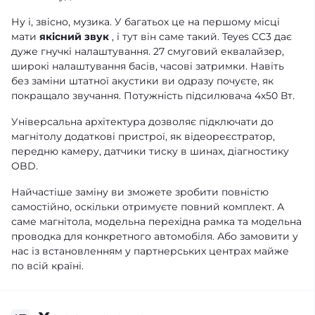
Ну і, звісно, музика. У багатьох це на першому місці
мати
якісний звук
, і тут він саме такий. Teyes CC3 дає
дуже гнучкі налаштування. 27 смуговий еквалайзер,
широкі налаштування басів, часові затримки. Навіть
без заміни штатної акустики ви одразу почуєте, як
покращало звучання. Потужність підсилювача 4х50 Вт.
Універсальна архітектура дозволяє підключати до
магнітолу додаткові пристрої, як відеореєстратор,
передню камеру, датчики тиску в шинах, діагностику
OBD.
Найчастіше заміну ви зможете зробити повністю
самостійно, оскільки отримуєте повний комплект. А
саме магнітола, модельна перехідна рамка та модельна
проводка для конкретного автомобіля. Або замовити у
нас із встановленням у партнерських центрах майже
по всій країні.