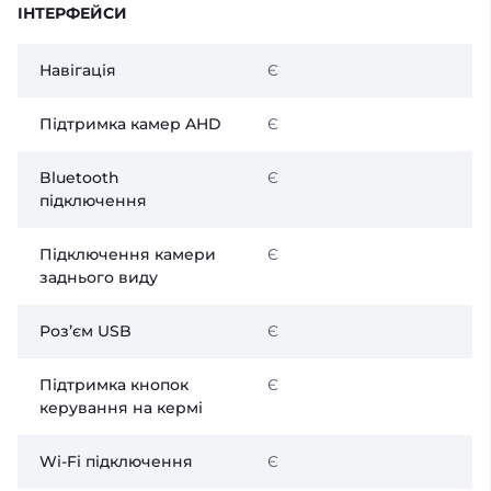
ІНТЕРФЕЙСИ
Навігація
Є
Підтримка камер AHD
Є
Bluetooth
Є
підключення
Підключення камери
Є
заднього виду
Розʼєм USB
Є
Підтримка кнопок
Є
керування на кермі
Wi-Fi підключення
Є