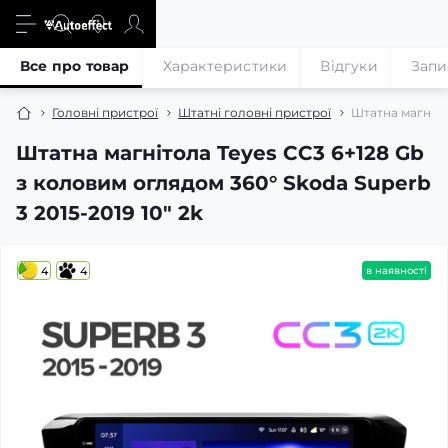
Все про товар
Характеристики
Відгуки
Запи
Головні пристрої
Штатні головні пристрої
Штатна магнітол
Штатна магнітола Teyes CC3 6+128 Gb
з коловим оглядом 360° Skoda Superb
3 2015-2019 10" 2k
4
4
в наявності