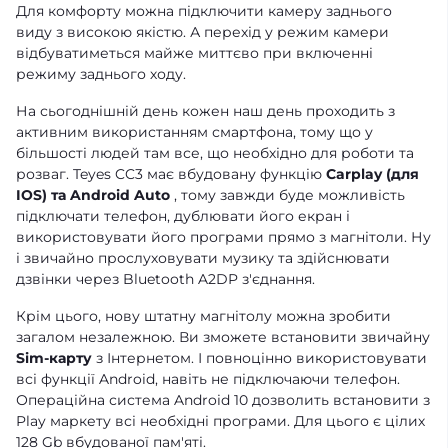
Для комфорту можна підключити камеру заднього
виду з високою якістю. А перехід у режим камери
відбуватиметься майже миттєво при включенні
режиму заднього ходу.
На сьогоднішній день кожен наш день проходить з
активним використанням смартфона, тому що у
більшості людей там все, що необхідно для роботи та
розваг. Teyes CC3 має вбудовану функцію
Carplay (для
IOS) та Android Auto
, тому завжди буде можливість
підключати телефон, дублювати його екран і
використовувати його програми прямо з магнітоли. Ну
і звичайно прослуховувати музику та здійснювати
дзвінки через Bluetooth A2DP з'єднання.
Крім цього, нову штатну магнітолу можна зробити
загалом незалежною. Ви зможете встановити звичайну
Sim-карту
з Інтернетом. І повноцінно використовувати
всі функції Android, навіть не підключаючи телефон.
Операційна система Android 10 дозволить встановити з
Play маркету всі необхідні програми. Для цього є цілих
128 Gb вбудованої пам'яті.