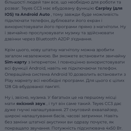
більшості людей там все, що необхідно для роботи та
розваг. Teyes CC3 має вбудовану функцію
Carplay (для
IOS) та Android Auto
, тому завжди буде можливість
підключати телефон, дублювати його екран і
використовувати його програми прямо з магнітоли. Ну
і звичайно прослуховувати музику та здійснювати
дзвінки через Bluetooth A2DP з'єднання.
Крім цього, нову штатну магнітолу можна зробити
загалом незалежною. Ви зможете встановити звичайну
Sim-карту
з Інтернетом. І повноцінно використовувати
всі функції Android, навіть не підключаючи телефон.
Операційна система Android 10 дозволить встановити з
Play маркету всі необхідні програми. Для цього є цілих
128 Gb вбудованої пам'яті.
Ну і, звісно, музика. У багатьох це на першому місці
мати
якісний звук
, і тут він саме такий. Teyes CC3 дає
дуже гнучкі налаштування. 27 смуговий еквалайзер,
широкі налаштування басів, часові затримки. Навіть
без заміни штатної акустики ви одразу почуєте, як
покращало звучання. Потужність підсилювача 4х50 Вт.