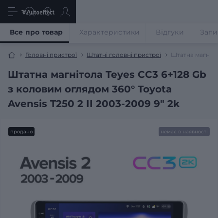
Все про товар
Характеристики
Відгуки
Запи
Головні пристрої
Штатні головні пристрої
Штатна магнітол
Штатна магнітола Teyes CC3 6+128 Gb
з коловим оглядом 360° Toyota
Avensis T250 2 II 2003-2009 9" 2k
продано
немає в наявності