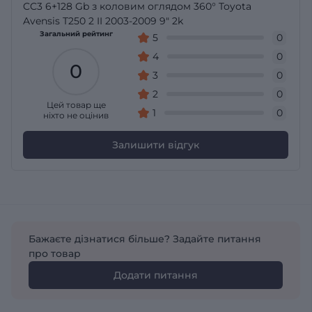
CC3 6+128 Gb з коловим оглядом 360° Toyota
Avensis T250 2 II 2003-2009 9" 2k
Загальний рейтинг
5
0
4
0
0
3
0
2
0
Цей товар ще
1
0
ніхто не оцінив
Залишити відгук
Бажаєте дізнатися більше? Задайте питання
про товар
Додати питання