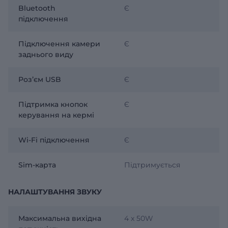
Bluetooth
Є
підключення
Підключення камери
Є
заднього виду
Розʼєм USB
Є
Підтримка кнопок
Є
керування на кермі
Wi-Fi підключення
Є
Sim-карта
Підтримується
НАЛАШТУВАННЯ ЗВУКУ
Максимальна вихідна
4 x 50W