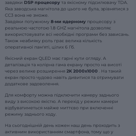
завдяки
DSP процесору
та якісному підсилювачу TDA.
Яка заводська магнітола до цього не була, зрівнятися з
CC3 вона не зможе.
Завдяки потужному
8-ми ядерному
процесору з
реальною частотою 1.8 GHZ магнітола дозволяє
використовувати всі необхідні програми без зависань.
Також неабияку роль грає велика кількість
оперативної пам'яті, цілих 6 Гб.
Якісний екран QLED має гарні кути огляду. А
деталізація та колірна гама екрану просто на висоті
через велике розширення
2K 2000x1000
. На такий
екран просто чудово навіть дивитися та отримувати
додаткове задоволення.
Для комфорту можна підключити камеру заднього
виду з високою якістю. А перехід у режим камери
відбуватиметься майже миттєво при включенні
режиму заднього ходу.
На сьогоднішній день кожен наш день проходить з
активним використанням смартфона, тому що у