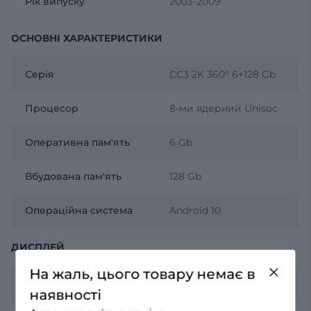
Рік випуску
2003-2009
ОСНОВНІ ХАРАКТЕРИСТИКИ
Серія
CC3 2K 360° 6+128 Gb
Процесор
8-ми ядерний Unisoc
Оперативна пам'ять
6 Gb
Вбудована пам'ять
128 Gb
Операційна система
Android 10
ДИСПЛЕЙ
На жаль, цього товару немає в
Роздільна здатність
2К 2000х1200
наявності