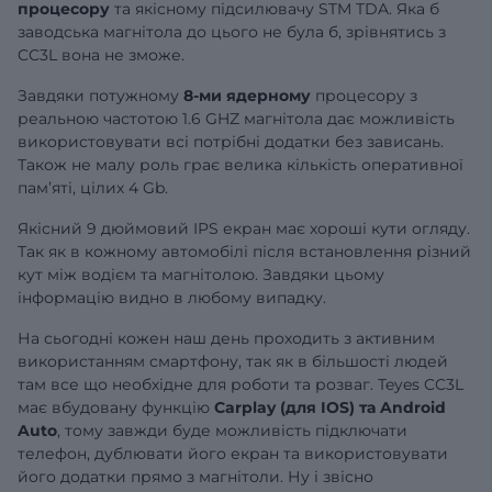
процесору
та якісному підсилювачу STM TDA. Яка б
заводська магнітола до цього не була б, зрівнятись з
CC3L вона не зможе.
Завдяки потужному
8-ми ядерному
процесору з
реальною частотою 1.6 GHZ магнітола дає можливість
використовувати всі потрібні додатки без зависань.
Також не малу роль грає велика кількість оперативної
памʼяті, цілих 4 Gb.
Якісний 9 дюймовий IPS екран має хороші кути огляду.
Так як в кожному автомобілі після встановлення різний
кут між водієм та магнітолою. Завдяки цьому
інформацію видно в любому випадку.
На сьогодні кожен наш день проходить з активним
використанням смартфону, так як в більшості людей
там все що необхідне для роботи та розваг. Teyes CC3L
має вбудовану функцію
Carplay (для IOS) та Android
Auto
, тому завжди буде можливість підключати
телефон, дублювати його екран та використовувати
його додатки прямо з магнітоли. Ну і звісно