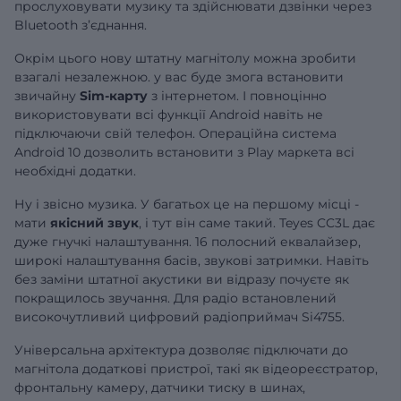
прослуховувати музику та здійснювати дзвінки через
Bluetooth зʼєднання.
Окрім цього нову штатну магнітолу можна зробити
взагалі незалежною. у вас буде змога встановити
звичайну
Sim-карту
з інтернетом. І повноцінно
використовувати всі функції Android навіть не
підключаючи свій телефон. Операційна система
Android 10 дозволить встановити з Play маркета всі
необхідні додатки.
Ну і звісно музика. У багатьох це на першому місці -
мати
якісний звук
, і тут він саме такий. Teyes CC3L дає
дуже гнучкі налаштування. 16 полосний еквалайзер,
широкі налаштування басів, звукові затримки. Навіть
без заміни штатної акустики ви відразу почуєте як
покращилось звучання. Для радіо встановлений
високочутливий цифровий радіоприймач Si4755.
Універсальна архітектура дозволяє підключати до
магнітола додаткові пристрої, такі як відеореєстратор,
фронтальну камеру, датчики тиску в шинах,