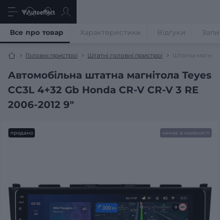
Все про товар
Характеристики
Відгуки
Запи
Головні пристрої
Штатні головні пристрої
Штатна магніто
Автомобільна штатна магнітола Teyes
CC3L 4+32 Gb Honda CR-V CR-V 3 RE
2006-2012 9"
продано
немає в наявності