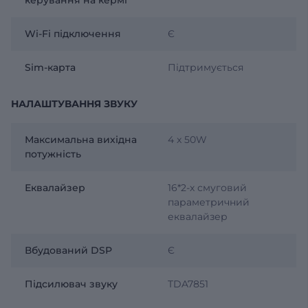
Wi-Fi підключення
Є
Sim-карта
Підтримується
НАЛАШТУВАННЯ ЗВУКУ
Максимальна вихідна
4 x 50W
потужність
Еквалайзер
16*2-х смуговий
параметричний
еквалайзер
Вбудований DSP
Є
Підсилювач звуку
TDA7851