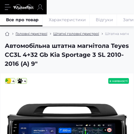
Все про товар
Характеристики
Відгуки
Запи
Головні пристрої
Штатні головні пристрої
Штатна магнітол
Автомобільна штатна магнітола Teyes
CC3L 4+32 Gb Kia Sportage 3 SL 2010-
2016 (A) 9"
4
4
в наявності