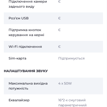
Підключення камери
Є
заднього виду
Розʼєм USB
Є
Підтримка кнопок
Є
керування на кермі
Wi-Fi підключення
Є
Sim-карта
Підтримується
НАЛАШТУВАННЯ ЗВУКУ
Максимальна вихідна
4 x 50W
потужність
Еквалайзер
16*2-х смуговий
параметричний