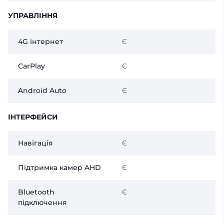
УПРАВЛІННЯ
4G інтернет
Є
CarPlay
Є
Android Auto
Є
ІНТЕРФЕЙСИ
Навігація
Є
Підтримка камер AHD
Є
Bluetooth
Є
підключення