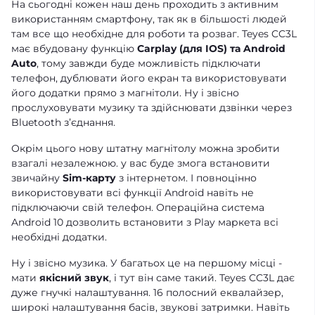
На сьогодні кожен наш день проходить з активним
використанням смартфону, так як в більшості людей
там все що необхідне для роботи та розваг. Teyes CC3L
має вбудовану функцію
Carplay (для IOS) та Android
Auto
, тому завжди буде можливість підключати
телефон, дублювати його екран та використовувати
його додатки прямо з магнітоли. Ну і звісно
прослуховувати музику та здійснювати дзвінки через
Bluetooth зʼєднання.
Окрім цього нову штатну магнітолу можна зробити
взагалі незалежною. у вас буде змога встановити
звичайну
Sim-карту
з інтернетом. І повноцінно
використовувати всі функції Android навіть не
підключаючи свій телефон. Операційна система
Android 10 дозволить встановити з Play маркета всі
необхідні додатки.
Ну і звісно музика. У багатьох це на першому місці -
мати
якісний звук
, і тут він саме такий. Teyes CC3L дає
дуже гнучкі налаштування. 16 полосний еквалайзер,
широкі налаштування басів, звукові затримки. Навіть