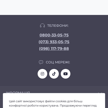
ТЕЛЕФОНИ:
0800-33-05-75
(073) 933-05-75
(098) 117-79-88
СОЦ МЕРЕЖІ:
ІНФОРМАЦІЯ
Цей сайт використовує файли cookies для більш
Доставка та Оплата
ПОПУЛЯРНЕ
комфортної роботи користувача. Продовжуючи перегляд