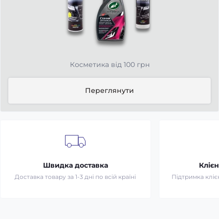
Косметика від 100 грн
Переглянути
Швидка доставка
Клієн
Доставка товару за 1-3 дні по всій країні
Підтримка клієн