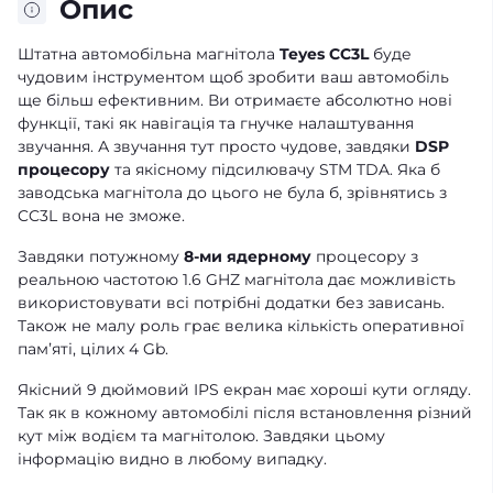
Опис
Штатна автомобільна магнітола
Teyes CC3L
буде
чудовим інструментом щоб зробити ваш автомобіль
ще більш ефективним. Ви отримаєте абсолютно нові
функції, такі як навігація та гнучке налаштування
звучання. А звучання тут просто чудове, завдяки
DSP
процесору
та якісному підсилювачу STM TDA. Яка б
заводська магнітола до цього не була б, зрівнятись з
CC3L вона не зможе.
Завдяки потужному
8-ми ядерному
процесору з
реальною частотою 1.6 GHZ магнітола дає можливість
використовувати всі потрібні додатки без зависань.
Також не малу роль грає велика кількість оперативної
памʼяті, цілих 4 Gb.
Якісний 9 дюймовий IPS екран має хороші кути огляду.
Так як в кожному автомобілі після встановлення різний
кут між водієм та магнітолою. Завдяки цьому
інформацію видно в любому випадку.