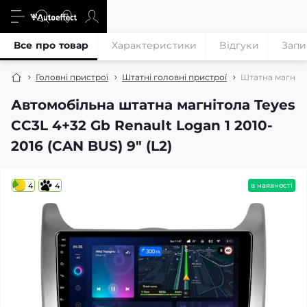
Все про товар
Характеристики
Відгуки
Запи
Головні пристрої
Штатні головні пристрої
Штатна магнітол
Автомобільна штатна магнітола Teyes
CC3L 4+32 Gb Renault Logan 1 2010-
2016 (CAN BUS) 9" (L2)
4
4
в наявності