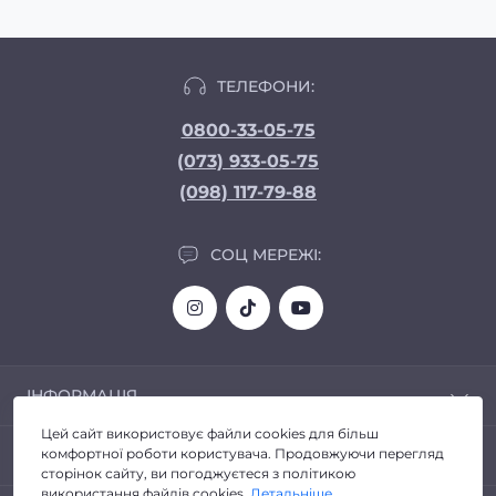
ТЕЛЕФОНИ:
0800-33-05-75
(073) 933-05-75
(098) 117-79-88
СОЦ МЕРЕЖІ:
ІНФОРМАЦІЯ
Цей сайт використовує файли cookies для більш
Доставка та Оплата
ПОПУЛЯРНЕ
комфортної роботи користувача. Продовжуючи перегляд
Про магазин
сторінок сайту, ви погоджуєтеся з політикою
Політика конфіденційності
використання файлів cookies.
Детальніше