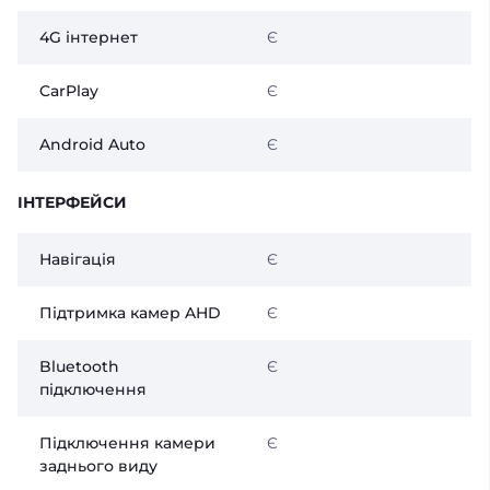
4G інтернет
Є
CarPlay
Є
Android Auto
Є
ІНТЕРФЕЙСИ
Навігація
Є
Підтримка камер AHD
Є
Bluetooth
Є
підключення
Підключення камери
Є
заднього виду