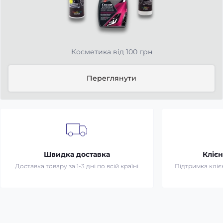
Косметика від 100 грн
Переглянути
Швидка доставка
Клієн
Доставка товару за 1-3 дні по всій країні
Підтримка клієн