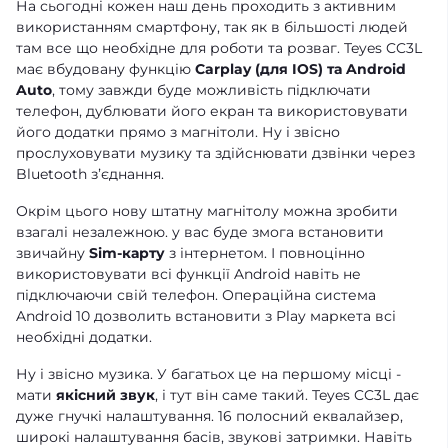
На сьогодні кожен наш день проходить з активним
використанням смартфону, так як в більшості людей
там все що необхідне для роботи та розваг. Teyes CC3L
має вбудовану функцію
Carplay (для IOS) та Android
Auto
, тому завжди буде можливість підключати
телефон, дублювати його екран та використовувати
його додатки прямо з магнітоли. Ну і звісно
прослуховувати музику та здійснювати дзвінки через
Bluetooth зʼєднання.
Окрім цього нову штатну магнітолу можна зробити
взагалі незалежною. у вас буде змога встановити
звичайну
Sim-карту
з інтернетом. І повноцінно
використовувати всі функції Android навіть не
підключаючи свій телефон. Операційна система
Android 10 дозволить встановити з Play маркета всі
необхідні додатки.
Ну і звісно музика. У багатьох це на першому місці -
мати
якісний звук
, і тут він саме такий. Teyes CC3L дає
дуже гнучкі налаштування. 16 полосний еквалайзер,
широкі налаштування басів, звукові затримки. Навіть