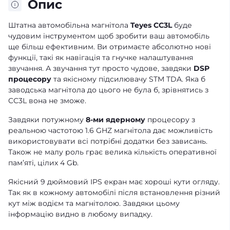
Опис
Штатна автомобільна магнітола
Teyes CC3L
буде
чудовим інструментом щоб зробити ваш автомобіль
ще більш ефективним. Ви отримаєте абсолютно нові
функції, такі як навігація та гнучке налаштування
звучання. А звучання тут просто чудове, завдяки
DSP
процесору
та якісному підсилювачу STM TDA. Яка б
заводська магнітола до цього не була б, зрівнятись з
CC3L вона не зможе.
Завдяки потужному
8-ми ядерному
процесору з
реальною частотою 1.6 GHZ магнітола дає можливість
використовувати всі потрібні додатки без зависань.
Також не малу роль грає велика кількість оперативної
памʼяті, цілих 4 Gb.
Якісний 9 дюймовий IPS екран має хороші кути огляду.
Так як в кожному автомобілі після встановлення різний
кут між водієм та магнітолою. Завдяки цьому
інформацію видно в любому випадку.