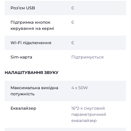
Розʼєм USB
Є
Підтримка кнопок
Є
керування на кермі
Wi-Fi підключення
Є
Sim-карта
Підтримується
НАЛАШТУВАННЯ ЗВУКУ
Максимальна вихідна
4 x 50W
потужність
Еквалайзер
16*2-х смуговий
параметричний
еквалайзер