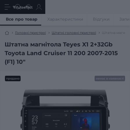
Все про товар
Характеристики
Відгуки
Запи
Головні пристрої
Штатні головні пристрої
Штатна магнітол
Штатна магнітола Teyes X1 2+32Gb
Toyota Land Cruiser 11 200 2007-2015
(F1) 10"
продано
немає в наявності