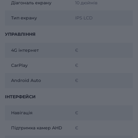
Діагональ екрану
10 дюймів
Тип екрану
IPS LCD
УПРАВЛІННЯ
4G інтернет
Є
CarPlay
Є
Android Auto
Є
ІНТЕРФЕЙСИ
Навігація
Є
Підтримка камер AHD
Є