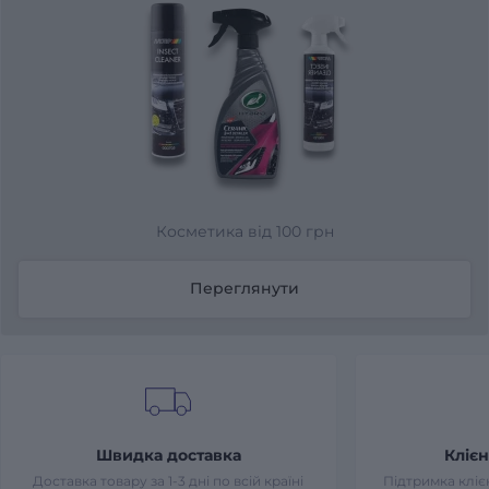
Косметика від 100 грн
Переглянути
Швидка доставка
Клієн
Доставка товару за 1-3 дні по всій країні
Підтримка клієн