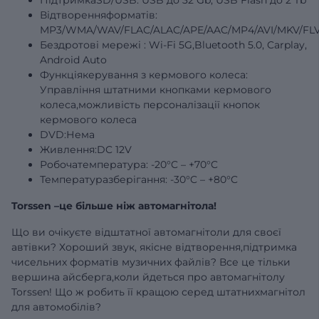
Відтворенняформатів:
MP3/WMA/WAV/FLAC/ALAC/APE/AAC/MP4/AVI/MKV/FLV
Бездротові
мережі
: Wi-Fi 5G,Bluetooth 5.0, Carplay,
Android Auto
Функціякерування з кермового колеса:
Управління штатними кнопками кермового
колеса,можливість персоналізації кнопок
кермового колеса
DVD:Нема
Живлення:DC 12V
Робочатемпература: -20°C – +70°C
Температуразберігання: -30°C – +80°C
Torssen –це більше ніж автомагнітола!
Що ви очікуєте відштатної автомагнітоли для своєї
автівки? Хороший звук, якісне відтворення,підтримка
чисельних форматів музичних файлів? Все це тільки
вершина айсберга,коли йдеться про автомагнітолу
Torssen! Що ж робить її кращою серед штатнихмагнітол
для автомобілів?