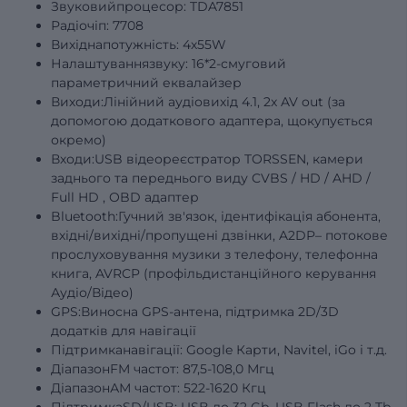
Звуковийпроцесор: TDA7851
Радіочіп: 7708
Вихіднапотужність: 4х55W
Налаштуваннязвуку: 16*2-смуговий
параметричний еквалайзер
Виходи:Лінійний аудіовихід 4.1, 2x AV out (за
допомогою додаткового адаптера, щокупується
окремо)
Входи:USB відеореєстратор TORSSEN, камери
заднього та переднього виду
CVBS
/
HD
/
AHD
/
Full
HD
, OBD адаптер
Bluetooth:Гучний зв'язок, ідентифікація абонента,
вхідні/вихідні/пропущені дзвінки, A2DP– потокове
прослуховування музики з телефону, телефонна
книга, AVRCP (профільдистанційного керування
Аудіо/Відео)
GPS:Виносна GPS-антена, підтримка 2D/3D
додатків для навігації
Підтримканавігації: Google Карти, Navitel, iGo і т.д.
ДіапазонFM частот: 87,5-108,0 Мгц
ДіапазонАМ частот: 522-1620 Кгц
ПідтримкаSD/USB: USB до 32 Gb, USB Flash до 2 Tb