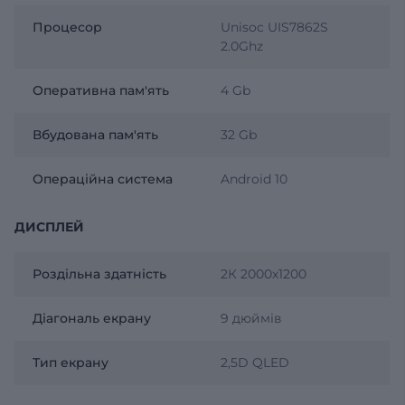
Процесор
Unisoc UIS7862S
2.0Ghz
Оперативна пам'ять
4 Gb
Вбудована пам'ять
32 Gb
Операційна система
Android 10
ДИСПЛЕЙ
Роздільна здатність
2К 2000х1200
Діагональ екрану
9 дюймів
Тип екрану
2,5D QLED