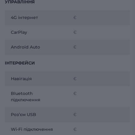
УПРАВЛІННЯ
4G інтернет
Є
CarPlay
Є
Android Auto
Є
ІНТЕРФЕЙСИ
Навігація
Є
Bluetooth
Є
підключення
Розʼєм USB
Є
Wi-Fi підключення
Є