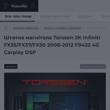
Все про товар
Характеристики
Відгуки
Запи
Головні пристрої
Штатні головні пристрої
Штатна магнітол
Штатна магнітола Torssen 2K Infiniti
FX35/FX37/FX50 2008-2012 F9432 4G
Carplay DSP
продано
немає в наявності