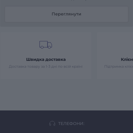
Переглянути
Швидка доставка
Клієн
Доставка товару за 1-3 дні по всій країні
Підтримка клієн
ТЕЛЕФОНИ: