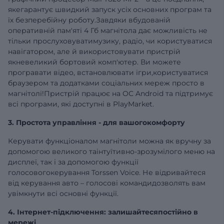
якегарантує швидкий запуск усіх основних програм та
їх безперебійну роботу.Завдяки вбудованій
оперативній
пам'яті 4 Гб
магнітола дає можливість не
тільки прослуховуватимузику, радіо, чи користуватися
навігатором, але й використовувати пристрій
якневеликий бортовий комп'ютер. Ви можете
програвати відео, встановлювати ігри,користуватися
браузером та додатками соціальних мереж просто в
магнітолі!Пристрій працює на ОС Android та підтримує
всі програми, які доступні в PlayMarket.
3. Простота управління - для вашогокомфорту
Керувати функціоналом магнітоли можна як вручну за
допомогою великого таінтуїтивно-зрозумілого меню на
дисплеї, так і за допомогою функції
голосовогокерування Torssen Voice. Не відривайтеся
від керування авто – голосові командидозволять вам
увімкнути всі основні функції.
4. Інтернет-підключення: залишайтесяпостійно в
мережі