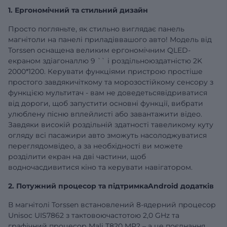
1. Ергономічний та стильний дизайн
Просто погляньте, як стильно виглядає панель
магнітоли на панелі приладіввашого авто! Модель від
Torssen оснащена великим ергономічним QLED-
екраном здіагоналлю
9
`` і роздільноюздатністю 2K
2000*1200. Керувати функціями пристрою простіше
простого завдякичіткому та морозостійкому сенсору з
функцією мультитач - вам не доведетьсявідриватися
від дороги, щоб запустити основні функції, вибрати
улюблену пісню вплейлисті або завантажити відео.
Завдяки високій роздільній здатності тавеликому куту
огляду всі пасажири авто зможуть насолоджуватися
переглядомвідео, а за необхідності ви можете
розділити екран на дві частини, щоб
водночасдивитися кіно та керувати навігатором.
2. Потужний процесор та підтримкаAndroid додатків
В магнітолі Torssen встановлений 8-ядерний процесор
Unisoc UIS7862 з тактовоючастотою 2,0 GHz та
графічний процесор Mali T820 MP2 – а це поєднання,