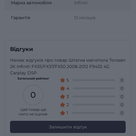
Марка автомобіля
Infiniti
Гарантія
12 місяців
Відгуки
Немає відгуків про товар Штатна магнітола Torssen
2K Infiniti FX35/FX37/FX50 2008-2012 F9432 4G
Carplay DSP
Загальний рейтинг
5
0
4
0
0
3
0
2
0
Цей товар ще
1
0
ніхто не оцінив
Залишити відгук