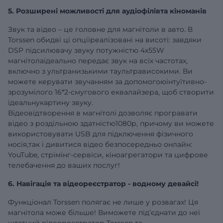
5. Розширені можливості для аудіофілівта кіноманів
Звук та відео – це головне для магнітоли в авто. В
Torssen обидві ці опціїреалізовані на висоті: завдяки
DSP підсилювачу звуку потужністю 4х55W
магнітолаідеально передає звук на всіх частотах,
включно з ультранизькими таультрависокими. Ви
можете керувати звучанням за допомогоюінтуїтивно-
зрозумілого 16*2-смугового еквалайзера, щоб створити
ідеальнукартину звуку.
Відеовідтворення в магнітолі дозволяє програвати
відео з роздільною здатністю1080р, причому ви можете
використовувати USB для підключення фізичного
носія,так і дивитися відео безпосередньо онлайн:
YouTube, стрімінг-сервіси, кіноагрегатори та цифрове
телебачення до ваших послуг!
6. Навігація та відеореєстратор - водному девайсі!
Функціонал Torssen полягає не лише у розвагах! Ця
магнітола може більше! Виможете під’єднати до неї
штатний відеореєстратор Torssen та