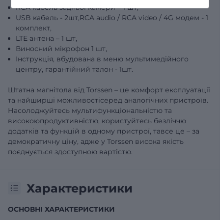
RCA кабель задньої камери – 1 шт,
USB кабель - 2шт,RCA audio / RCA video / 4G модем - 1
комплект,
LTE антена – 1 шт,
Виносний мікрофон 1 шт,
Інструкція, вбудована в меню мультимедійного
центру, гарантійний талон - 1шт.
Штатна магнітола від Torssen – це комфорт експлуатації
та найширші можливостісеред аналогічних пристроїв.
Насолоджуйтесь мультифункціональністю та
високоюпродуктивністю, користуйтесь безліччю
додатків та функцій в одному пристрої, тавсе це – за
демократичну ціну, адже у Torssen висока якість
поєднується здоступною вартістю.
Характеристики
ОСНОВНІ ХАРАКТЕРИСТИКИ