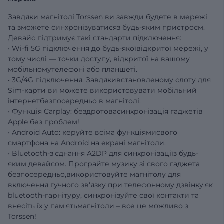
Завдяки магнітолі Torssen ви завжди будете в мережі
та зможете синхронізуватисяз будь-яким пристроєм.
Девайс підтримує такі стандарти підключення:
• Wi-fi 5G підключення до будь-якоївідкритої мережі, у
тому числі — точки доступу, відкритої на вашому
мобільномутелефоні або планшеті.
• 3G/4G підключення. Завдякивстановленому слоту для
Sim-карти ви можете використовувати мобільний
інтернетбезпосередньо в магнітолі.
• Функція Carplay: бездротовасинхронізація гаджетів
Apple без проблем!
• Android Auto: керуйте всіма функціямисвого
смартфона на Android на екрані магнітоли.
• Bluetooth-з'єднання A2DP для синхронізаціїз будь-
яким девайсом. Програйте музику зі свого гаджета
безпосередньо,використовуйте магнітолу для
включення гучного зв'язку при телефонному дзвінку,як
bluetooth-гарнітуру, синхронізуйте свої контакти та
внесіть їх у пам'ятьмагнітоли – все це можливо з
Torssen!