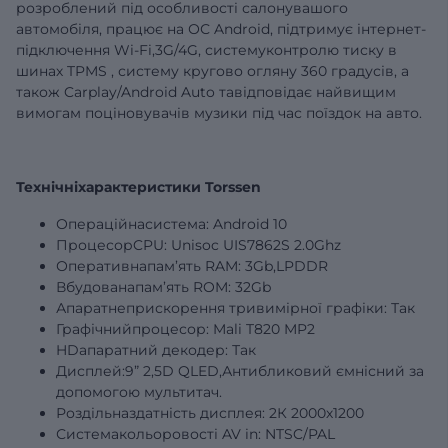
розроблений під особливості салонувашого
автомобіля, працює на ОС Android, підтримує інтернет-
підключення Wi-Fi,3G/4G,
системуконтролю тиску в
шинах
TPMS
,
систему кругово огляну 360 градусів,
а
також Carplay/Android Auto тавідповідає найвищим
вимогам поціновувачів музики під час поїздок на авто.
Технічніхарактеристики Torssen
Операційнасистема: Android 10
ПроцесорCPU: Unisoc UIS7862S 2.0Ghz
Оперативнапам’ять RAM:
3Gb
,LPDDR
Вбудованапам’ять ROM:
32Gb
Апаратнеприскорення тривимірної графіки: Так
Графічнийпроцесор: Mali T820 MP2
HDапаратний декодер: Так
Дисплей:
9”
2,5D QLED,Антибликовий ємнісний за
допомогою мультитач.
Роздільназдатність дисплея: 2К 2000х1200
Системакольоровості AV in: NTSC/PAL