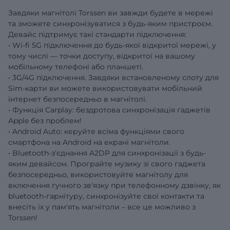
Завдяки магнітолі Torssen ви завжди будете в мережі
та зможете синхронізуватися з будь-яким пристроєм.
Девайс підтримує такі стандарти підключення:
• Wi-fi 5G підключення до будь-якої відкритої мережі, у
тому числі — точки доступу, відкритої на вашому
мобільному телефоні або планшеті.
• 3G/4G підключення. Завдяки встановленому слоту для
Sim-карти ви можете використовувати мобільний
інтернет безпосередньо в магнітолі.
• Функція Carplay: бездротова синхронізація гаджетів
Apple без проблем!
• Android Auto: керуйте всіма функціями свого
смартфона на Android на екрані магнітоли.
• Bluetooth-з'єднання A2DP для синхронізації з будь-
яким девайсом. Програйте музику зі свого гаджета
безпосередньо, використовуйте магнітолу для
включення гучного зв'язку при телефонному дзвінку, як
bluetooth-гарнітуру, синхронізуйте свої контакти та
внесіть їх у пам'ять магнітоли – все це можливо з
Torssen!