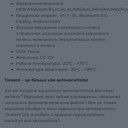
Відтворення форматів:
MP3/WMA/WAV/FLAC/ALAC/APE/AAC/MP4/AVI/MKV/FLV
Бездротові
мережі
: Wi-Fi 5G, Bluetooth 5.0,
Carplay, Android Auto
Функція керування з кермового колеса:
Управління штатними кнопками кермового
колеса, можливість персоналізації кнопок
кермового колеса
DVD: Нема
Живлення: DC 12V
Робоча температура: -20°C – +70°C
Температура зберігання: -30°C – +80°C
Torssen – це більше ніж автомагнітола!
Що ви очікуєте від штатної автомагнітоли для своєї
автівки? Хороший звук, якісне відтворення, підтримка
чисельних форматів музичних файлів? Все це тільки
вершина айсберга, коли йдеться про автомагнітолу
Torssen! Що ж робить її кращою серед штатних
магнітол для автомобілів?