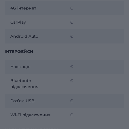
4G інтернет
Є
CarPlay
Є
Android Auto
Є
ІНТЕРФЕЙСИ
Навігація
Є
Bluetooth
Є
підключення
Розʼєм USB
Є
Wi-Fi підключення
Є