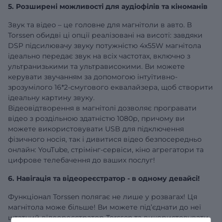
5. Розширені можливості для аудіофілів та кіноманів
Звук та відео – це головне для магнітоли в авто. В
Torssen обидві ці опції реалізовані на висоті: завдяки
DSP підсилювачу звуку потужністю 4х55W магнітола
ідеально передає звук на всіх частотах, включно з
ультранизькими та ультрависокими. Ви можете
керувати звучанням за допомогою інтуїтивно-
зрозумілого 16*2-смугового еквалайзера, щоб створити
ідеальну картину звуку.
Відеовідтворення в магнітолі дозволяє програвати
відео з роздільною здатністю 1080р, причому ви
можете використовувати USB для підключення
фізичного носія, так і дивитися відео безпосередньо
онлайн: YouTube, стрімінг-сервіси, кіно агрегатори та
цифрове телебачення до ваших послуг!
6. Навігація та відеореєстратор - в одному девайсі!
Функціонал Torssen полягає не лише у розвагах! Ця
магнітола може більше! Ви можете під’єднати до неї
штатний відеореєстратор Torssen та використовувати