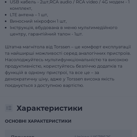
USB кабель - 2шт,RCA audio / RCA video / 4G модем - 1
комплект,
LTE антена – 1 шт,
Виносний мікрофон 1 шт,
Інструкція, вбудована в меню мультимедійного
центру, гарантійний талон - 1шт.
Штатна магнітола від Torssen – це комфорт експлуатації
та найширші можливості серед аналогічних пристроїв.
Насолоджуйтесь мультифункціональністю та високою
продуктивністю, користуйтесь безліччю додатків та
функцій в одному пристрої, та все це – за
демократичну ціну, адже у Torssen висока якість
поєднується з доступною вартістю.
Характеристики
ОСНОВНІ ХАРАКТЕРИСТИКИ
Процесор
Unisoc UIS7862S