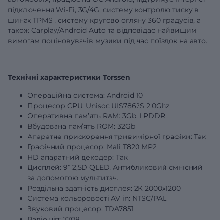
підключення Wi-Fi, 3G/4G,
систему контролю тиску в
шинах
TPMS
,
систему кругово огляну 360 градусів,
а
також Carplay/Android Auto та відповідає найвищим
вимогам поціновувачів музики під час поїздок на авто.
Технічні характеристики Torssen
Операційна система: Android 10
Процесор CPU: Unisoc UIS7862S 2.0Ghz
Оперативна пам’ять RAM:
3Gb
, LPDDR
Вбудована пам’ять ROM:
32Gb
Апаратне прискорення тривимірної графіки: Так
Графічний процесор: Mali T820 MP2
HD апаратний декодер: Так
Дисплей:
9”
2,5D QLED, Антибликовий ємнісний
за допомогою мультитач.
Роздільна здатність дисплея: 2К 2000х1200
Система кольоровості AV in: NTSC/PAL
Звуковий процесор: TDA7851
Радіо чіп: 7708