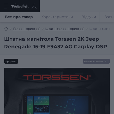
Все про товар
Характеристики
Відгуки
Запи
Головні пристрої
Штатні головні пристрої
Штатна магніто
Штатна магнітола Torssen 2K Jeep
Renegade 15-19 F9432 4G Carplay DSP
продано
немає в наявності