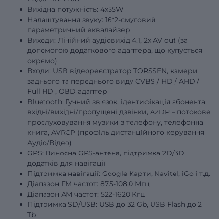
Вихідна потужність: 4х55W
Налаштування звуку: 16*2-смуговий
параметричний еквалайзер
Виходи: Лінійний аудіовихід 4.1, 2x AV out (за
допомогою додаткового адаптера, що купується
окремо)
Входи: USB відеореєстратор TORSSEN, камери
заднього та переднього виду
CVBS
/
HD
/
AHD
/
Full
HD
, OBD адаптер
Bluetooth: Гучний зв'язок, ідентифікація абонента,
вхідні/вихідні/пропущені дзвінки, A2DP – потокове
прослуховування музики з телефону, телефонна
книга, AVRCP (профіль дистанційного керування
Аудіо/Відео)
GPS: Виносна GPS-антена, підтримка 2D/3D
додатків для навігації
Підтримка навігації: Google Карти, Navitel, iGo і т.д.
Діапазон FM частот: 87,5-108,0 Мгц
Діапазон АМ частот: 522-1620 Кгц
Підтримка SD/USB: USB до 32 Gb, USB Flash до 2
Tb