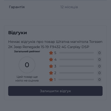
Гарантія
12 місяців
Відгуки
Немає відгуків про товар Штатна магнітола Torssen
2K Jeep Renegade 15-19 F9432 4G Carplay DSP
Загальний рейтинг
5
0
4
0
0
3
0
2
0
Цей товар ще
1
0
ніхто не оцінив
Залишити відгук