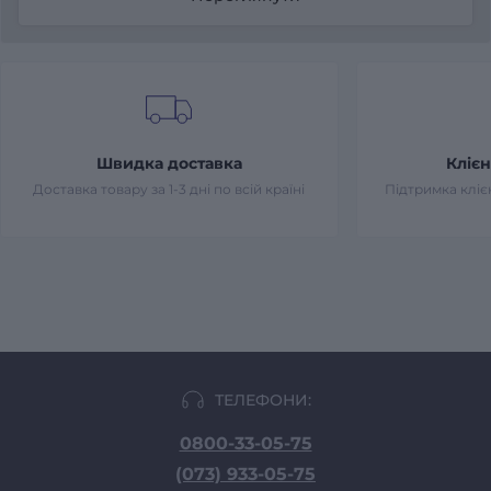
Швидка доставка
Клієн
Доставка товару за 1-3 дні по всій країні
Підтримка клієн
ТЕЛЕФОНИ:
0800-33-05-75
(073) 933-05-75