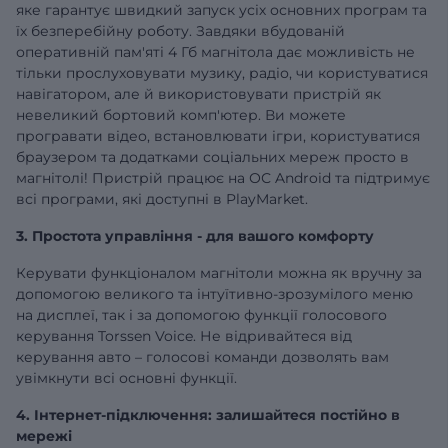
яке гарантує швидкий запуск усіх основних програм та
їх безперебійну роботу. Завдяки вбудованій
оперативній
пам'яті 4 Гб
магнітола дає можливість не
тільки прослуховувати музику, радіо, чи користуватися
навігатором, але й використовувати пристрій як
невеликий бортовий комп'ютер. Ви можете
програвати відео, встановлювати ігри, користуватися
браузером та додатками соціальних мереж просто в
магнітолі! Пристрій працює на ОС Android та підтримує
всі програми, які доступні в PlayMarket.
3. Простота управління - для вашого комфорту
Керувати функціоналом магнітоли можна як вручну за
допомогою великого та інтуїтивно-зрозумілого меню
на дисплеї, так і за допомогою функції голосового
керування Torssen Voice. Не відривайтеся від
керування авто – голосові команди дозволять вам
увімкнути всі основні функції.
4. Інтернет-підключення: залишайтеся постійно в
мережі