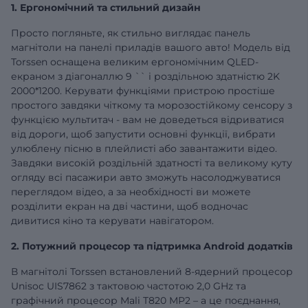
1. Ергономічний та стильний дизайн
Просто погляньте, як стильно виглядає панель
магнітоли на панелі приладів вашого авто! Модель від
Torssen оснащена великим ергономічним QLED-
екраном з діагоналлю
9
`` і роздільною здатністю 2K
2000*1200. Керувати функціями пристрою простіше
простого завдяки чіткому та морозостійкому сенсору з
функцією мультитач - вам не доведеться відриватися
від дороги, щоб запустити основні функції, вибрати
улюблену пісню в плейлисті або завантажити відео.
Завдяки високій роздільній здатності та великому куту
огляду всі пасажири авто зможуть насолоджуватися
переглядом відео, а за необхідності ви можете
розділити екран на дві частини, щоб водночас
дивитися кіно та керувати навігатором.
2. Потужний процесор та підтримка Android додатків
В магнітолі Torssen встановлений 8-ядерний процесор
Unisoc UIS7862 з тактовою частотою 2,0 GHz та
графічний процесор Mali T820 MP2 – а це поєднання,