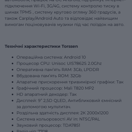
підключення Wi-Fi, 3G/4G,
систему контролю тиску в
шинах
TPMS
,
систему кругово огляну 360 градусів,
а
також Carplay/Android Auto та відповідає найвищим
вимогам поціновувачів музики під час поїздок на авто.
Технічні характеристики Torssen
Операційна система: Android 10
Процесор CPU: Unisoc UIS7862S 2.0Ghz
Оперативна пам’ять RAM:
3Gb
, LPDDR
Вбудована пам’ять ROM:
32Gb
Апаратне прискорення тривимірної графіки: Так
Графічний процесор: Mali T820 MP2
HD апаратний декодер: Так
Дисплей:
9”
2,5D QLED, Антибликовий ємнісний
за допомогою мультитач.
Роздільна здатність дисплея: 2К 2000х1200
Система кольоровості AV in: NTSC/PAL
Звуковий процесор: TDA7851
Радіо чіп: 7708