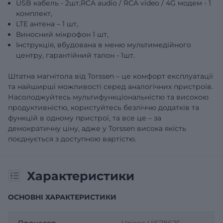
USB кабель - 2шт,RCA audio / RCA video / 4G модем - 1
комплект,
LTE антена – 1 шт,
Виносний мікрофон 1 шт,
Інструкція, вбудована в меню мультимедійного
центру, гарантійний талон - 1шт.
Штатна магнітола від Torssen – це комфорт експлуатації
та найширші можливості серед аналогічних пристроїв.
Насолоджуйтесь мультифункціональністю та високою
продуктивністю, користуйтесь безліччю додатків та
функцій в одному пристрої, та все це – за
демократичну ціну, адже у Torssen висока якість
поєднується з доступною вартістю.
Характеристики
ОСНОВНІ ХАРАКТЕРИСТИКИ
Процесор
Unisoc UIS7862S