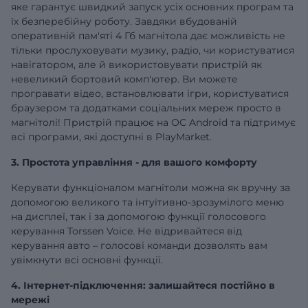
яке гарантує швидкий запуск усіх основних програм та
їх безперебійну роботу. Завдяки вбудованій
оперативній
пам'яті 4 Гб
магнітола дає можливість не
тільки прослуховувати музику, радіо, чи користуватися
навігатором, але й використовувати пристрій як
невеликий бортовий комп'ютер. Ви можете
програвати відео, встановлювати ігри, користуватися
браузером та додатками соціальних мереж просто в
магнітолі! Пристрій працює на ОС Android та підтримує
всі програми, які доступні в PlayMarket.
3. Простота управління - для вашого комфорту
Керувати функціоналом магнітоли можна як вручну за
допомогою великого та інтуїтивно-зрозумілого меню
на дисплеї, так і за допомогою функції голосового
керування Torssen Voice. Не відривайтеся від
керування авто – голосові команди дозволять вам
увімкнути всі основні функції.
4. Інтернет-підключення: залишайтеся постійно в
мережі