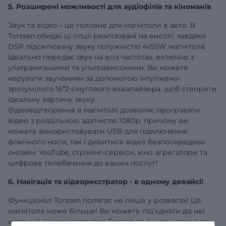
5. Розширені можливості для аудіофілів та кіноманів
Звук та відео – це головне для магнітоли в авто. В
Torssen обидві ці опції реалізовані на висоті: завдяки
DSP підсилювачу звуку потужністю 4х55W магнітола
ідеально передає звук на всіх частотах, включно з
ультранизькими та ультрависокими. Ви можете
керувати звучанням за допомогою інтуїтивно-
зрозумілого 16*2-смугового еквалайзера, щоб створити
ідеальну картину звуку.
Відеовідтворення в магнітолі дозволяє програвати
відео з роздільною здатністю 1080р, причому ви
можете використовувати USB для підключення
фізичного носія, так і дивитися відео безпосередньо
онлайн: YouTube, стрімінг-сервіси, кіно агрегатори та
цифрове телебачення до ваших послуг!
6. Навігація та відеореєстратор - в одному девайсі!
Функціонал Torssen полягає не лише у розвагах! Ця
магнітола може більше! Ви можете під’єднати до неї
штатний відеореєстратор Torssen та використовувати