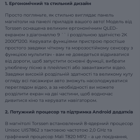
1. Ергономічний та стильний дизайн
Просто погляньте, як стильно виглядає панель
магнітоли на панелі приладів вашого авто! Модель від
Torssen оснащена великим ергономічним QLED-
екраном з діагоналлю
9
`` і роздільною здатністю 2K
2000*1200. Керувати функціями пристрою простіше
простого завдяки чіткому та морозостійкому сенсору з
функцією мультитач - вам не доведеться відриватися
від дороги, щоб запустити основні функції, вибрати
улюблену пісню в плейлисті або завантажити відео.
Завдяки високій роздільній здатності та великому куту
огляду всі пасажири авто зможуть насолоджуватися
переглядом відео, а за необхідності ви можете
розділити екран на дві частини, щоб водночас
дивитися кіно та керувати навігатором.
2. Потужний процесор та підтримка Android додатків
В магнітолі Torssen встановлений 8-ядерний процесор
Unisoc UIS7862 з тактовою частотою 2,0 GHz та
графічний процесор Mali T820 MP2 – а це поєднання,