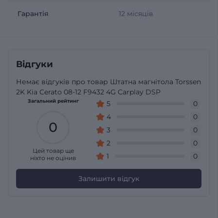
Гарантія
12 місяців
Відгуки
Немає відгуків про товар Штатна магнітола Torssen
2K Kia Cerato 08-12 F9432 4G Carplay DSP
Загальний рейтинг
5
0
4
0
0
3
0
2
0
Цей товар ще
1
0
ніхто не оцінив
Залишити відгук