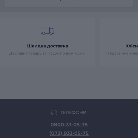
Швидка доставка
Клієн
Доставка товару за 1-3 дні по всій країні
Підтримка клієн
ТЕЛЕФОНИ:
0800-33-05-75
(073) 933-05-75