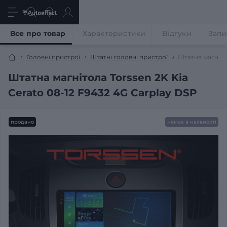
Все про товар
Характеристики
Відгуки
Запи
Головні пристрої
Штатні головні пристрої
Штатна магнітол
Штатна магнітола Torssen 2K Kia
Cerato 08-12 F9432 4G Carplay DSP
продано
немає в наявності