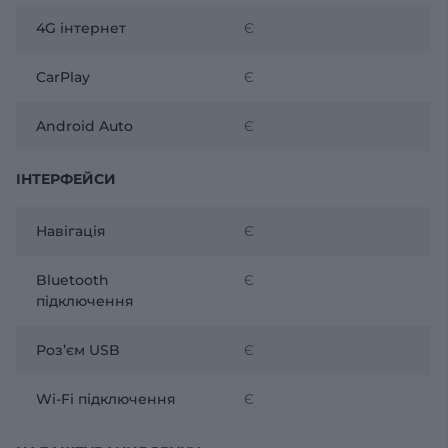
4G інтернет
Є
CarPlay
Є
Android Auto
Є
ІНТЕРФЕЙСИ
Навігація
Є
Bluetooth
Є
підключення
Розʼєм USB
Є
Wi-Fi підключення
Є