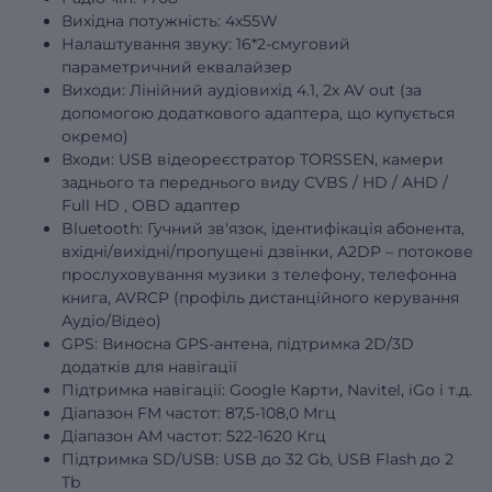
Вихідна потужність: 4х55W
Налаштування звуку: 16*2-смуговий
параметричний еквалайзер
Виходи: Лінійний аудіовихід 4.1, 2x AV out (за
допомогою додаткового адаптера, що купується
окремо)
Входи: USB відеореєстратор TORSSEN, камери
заднього та переднього виду
CVBS
/
HD
/
AHD
/
Full
HD
, OBD адаптер
Bluetooth: Гучний зв'язок, ідентифікація абонента,
вхідні/вихідні/пропущені дзвінки, A2DP – потокове
прослуховування музики з телефону, телефонна
книга, AVRCP (профіль дистанційного керування
Аудіо/Відео)
GPS: Виносна GPS-антена, підтримка 2D/3D
додатків для навігації
Підтримка навігації: Google Карти, Navitel, iGo і т.д.
Діапазон FM частот: 87,5-108,0 Мгц
Діапазон АМ частот: 522-1620 Кгц
Підтримка SD/USB: USB до 32 Gb, USB Flash до 2
Tb