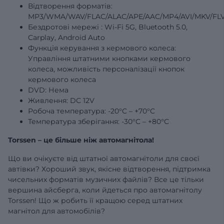
Відтворення форматів:
MP3/WMA/WAV/FLAC/ALAC/APE/AAC/MP4/AVI/MKV/FLV
Бездротові
мережі
: Wi-Fi 5G, Bluetooth 5.0,
Carplay, Android Auto
Функція керування з кермового колеса:
Управління штатними кнопками кермового
колеса, можливість персоналізації кнопок
кермового колеса
DVD: Нема
Живлення: DC 12V
Робоча температура: -20°C – +70°C
Температура зберігання: -30°C – +80°C
Torssen – це більше ніж автомагнітола!
Що ви очікуєте від штатної автомагнітоли для своєї
автівки? Хороший звук, якісне відтворення, підтримка
чисельних форматів музичних файлів? Все це тільки
вершина айсберга, коли йдеться про автомагнітолу
Torssen! Що ж робить її кращою серед штатних
магнітол для автомобілів?