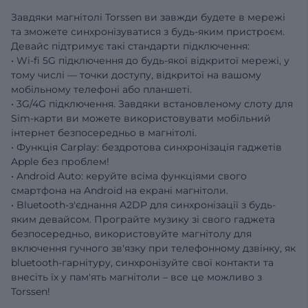
Завдяки магнітолі Torssen ви завжди будете в мережі
та зможете синхронізуватися з будь-яким пристроєм.
Девайс підтримує такі стандарти підключення:
• Wi-fi 5G підключення до будь-якої відкритої мережі, у
тому числі — точки доступу, відкритої на вашому
мобільному телефоні або планшеті.
• 3G/4G підключення. Завдяки встановленому слоту для
Sim-карти ви можете використовувати мобільний
інтернет безпосередньо в магнітолі.
• Функція Carplay: бездротова синхронізація гаджетів
Apple без проблем!
• Android Auto: керуйте всіма функціями свого
смартфона на Android на екрані магнітоли.
• Bluetooth-з'єднання A2DP для синхронізації з будь-
яким девайсом. Програйте музику зі свого гаджета
безпосередньо, використовуйте магнітолу для
включення гучного зв'язку при телефонному дзвінку, як
bluetooth-гарнітуру, синхронізуйте свої контакти та
внесіть їх у пам'ять магнітоли – все це можливо з
Torssen!