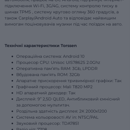
підключення Wi-Fi, 3G/4G,
систему контролю тиску в
шинах
TPMS
,
систему кругово огляну 360 градусів,
а
також Carplay/Android Auto та відповідає найвищим
вимогам поціновувачів музики під час поїздок на авто.
Технічні характеристики Torssen
Операційна система: Android 10
Процесор CPU: Unisoc UIS7862S 2.0Ghz
Оперативна пам’ять RAM:
3Gb
, LPDDR
Вбудована пам’ять ROM:
32Gb
Апаратне прискорення тривимірної графіки: Так
Графічний процесор: Mali T820 MP2
HD апаратний декодер: Так
Дисплей:
9”
2,5D QLED, Антибликовий ємнісний
за допомогою мультитач.
Роздільна здатність дисплея: 2К 2000х1200
Система кольоровості AV in: NTSC/PAL
Звуковий процесор: TDA7851
Радіо чіп: 7708