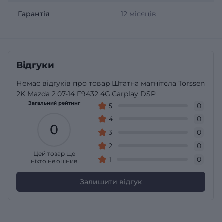
Гарантія
12 місяців
Відгуки
Немає відгуків про товар Штатна магнітола Torssen
2K Mazda 2 07-14 F9432 4G Carplay DSP
Загальний рейтинг
5
0
4
0
0
3
0
2
0
Цей товар ще
1
0
ніхто не оцінив
Залишити відгук