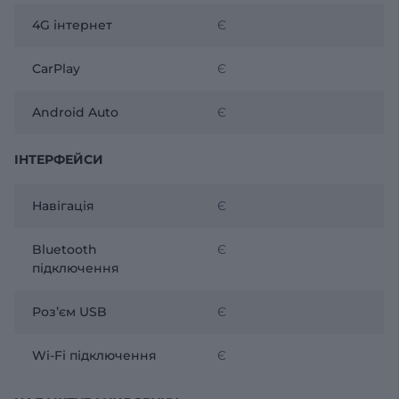
4G інтернет
Є
CarPlay
Є
Android Auto
Є
ІНТЕРФЕЙСИ
Навігація
Є
Bluetooth
Є
підключення
Розʼєм USB
Є
Wi-Fi підключення
Є