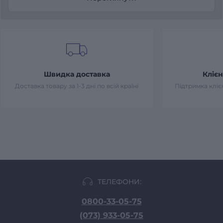
Швидка доставка
Клієн
Доставка товару за 1-3 дні по всій країні
Підтримка клієн
ТЕЛЕФОНИ:
0800-33-05-75
(073) 933-05-75