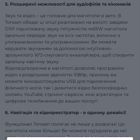
5. Розширені можливості для аудіофілів та кіноманів
Звук та відео – це головне для магнітоли в авто. В
Torssen обидві ці опції реалізовані на висоті: завдяки
DSP підсилювачу звуку потужністю 4х55W магнітола
ідеально передає звук на всіх частотах, включно з
ультранизькими та ультрависокими. Ви можете
керувати звучанням за допомогою інтуїтивно-
зрозумілого 16*2-смугового еквалайзера, щоб створити
ідеальну картину звуку.
Відеовідтворення в магнітолі дозволяє програвати
відео з роздільною здатністю 1080р, причому ви
можете використовувати USB для підключення
фізичного носія, так і дивитися відео безпосередньо
онлайн: YouTube, стрімінг-сервіси, кіно агрегатори та
цифрове телебачення до ваших послуг!
6. Навігація та відеореєстратор - в одному девайсі!
Функціонал Torssen полягає не лише у розвагах! Ця
магнітола може більше! Ви можете під’єднати до неї
штатний відеореєстратор Torssen та використовувати