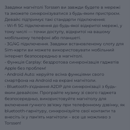
Завдяки магнітолі Torssen ви завжди будете в мережі
та зможете синхронізуватися з будь-яким пристроєм.
Девайс підтримує такі стандарти підключення:
• Wi-fi 5G підключення до будь-якої відкритої мережі, у
тому числі — точки доступу, відкритої на вашому
мобільному телефоні або планшеті.
• 3G/4G підключення. Завдяки встановленому слоту для
Sim-карти ви можете використовувати мобільний
інтернет безпосередньо в магнітолі.
• Функція Carplay: бездротова синхронізація гаджетів
Apple без проблем!
• Android Auto: керуйте всіма функціями свого
смартфона на Android на екрані магнітоли.
• Bluetooth-з'єднання A2DP для синхронізації з будь-
яким девайсом. Програйте музику зі свого гаджета
безпосередньо, використовуйте магнітолу для
включення гучного зв'язку при телефонному дзвінку, як
bluetooth-гарнітуру, синхронізуйте свої контакти та
внесіть їх у пам'ять магнітоли – все це можливо з
Torssen!