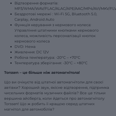
Відтворення форматів:
MP3/WMA/WAV/FLAC/ALAC/APE/AAC/MP4/AVI/MKV/FLV
Бездротові
мережі
: Wi-Fi 5G, Bluetooth 5.0,
Carplay, Android Auto
Функція керування з кермового колеса:
Управління штатними кнопками кермового
колеса, можливість персоналізації кнопок
кермового колеса
DVD: Нема
Живлення: DC 12V
Робоча температура: -20°C – +70°C
Температура зберігання: -30°C – +80°C
Torssen – це більше ніж автомагнітола!
Що ви очікуєте від штатної автомагнітоли для своєї
автівки? Хороший звук, якісне відтворення, підтримка
чисельних форматів музичних файлів? Все це тільки
вершина айсберга, коли йдеться про автомагнітолу
Torssen! Що ж робить її кращою серед штатних
магнітол для автомобілів?