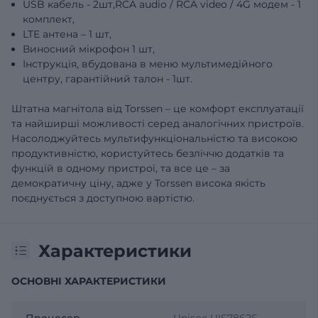
USB кабель - 2шт,RCA audio / RCA video / 4G модем - 1
комплект,
LTE антена – 1 шт,
Виносний мікрофон 1 шт,
Інструкція, вбудована в меню мультимедійного
центру, гарантійний талон - 1шт.
Штатна магнітола від Torssen – це комфорт експлуатації
та найширші можливості серед аналогічних пристроїв.
Насолоджуйтесь мультифункціональністю та високою
продуктивністю, користуйтесь безліччю додатків та
функцій в одному пристрої, та все це – за
демократичну ціну, адже у Torssen висока якість
поєднується з доступною вартістю.
Характеристики
ОСНОВНІ ХАРАКТЕРИСТИКИ
Процесор
Unisoc UIS7862S