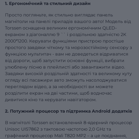
1. Ергономічний та стильний дизайн
Просто погляньте, як стильно виглядає панель
магнітоли на панелі приладів вашого авто! Модель від
Torssen оснащена великим ергономічним QLED-
екраном з діагоналлю
9
`` і роздільною здатністю 2K
2000*1200. Керувати функціями пристрою простіше
простого завдяки чіткому та морозостійкому сенсору з
функцією мультитач - вам не доведеться відриватися
від дороги, щоб запустити основні функції, вибрати
улюблену пісню в плейлисті або завантажити відео.
Завдяки високій роздільній здатності та великому куту
огляду всі пасажири авто зможуть насолоджуватися
переглядом відео, а за необхідності ви можете
розділити екран на дві частини, щоб водночас
дивитися кіно та керувати навігатором.
2. Потужний процесор та підтримка Android додатків
В магнітолі Torssen встановлений 8-ядерний процесор
Unisoc UIS7862 з тактовою частотою 2,0 GHz та
графічний процесор Mali T820 MP2 – а це поєднання,