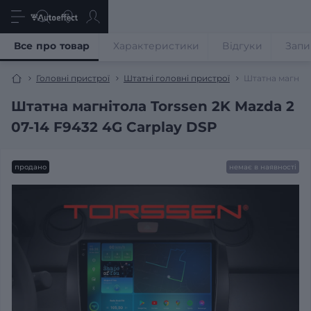
Все про товар
Характеристики
Відгуки
Запи
Головні пристрої
Штатні головні пристрої
Штатна магніто
Штатна магнітола Torssen 2K Mazda 2
07-14 F9432 4G Carplay DSP
продано
немає в наявності