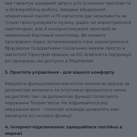
яке гарантує швидкий запуск усіх основних програм та
їх безперебійну роботу. Завдяки вбудованій
оперативній
пам'яті 4 Гб
магнітола дає можливість не
тільки прослуховувати музику, радіо, чи користуватися
навігатором, але й використовувати пристрій як
невеликий бортовий комп'ютер. Ви можете
програвати відео, встановлювати ігри, користуватися
браузером та додатками соціальних мереж просто в
магнітолі! Пристрій працює на ОС Android та підтримує
всі програми, які доступні в PlayMarket.
3. Простота управління - для вашого комфорту
Керувати функціоналом магнітоли можна як вручну за
допомогою великого та інтуїтивно-зрозумілого меню
на дисплеї, так і за допомогою функції голосового
керування Torssen Voice. Не відривайтеся від
керування авто – голосові команди дозволять вам
увімкнути всі основні функції.
4. Інтернет-підключення: залишайтеся постійно в
мережі