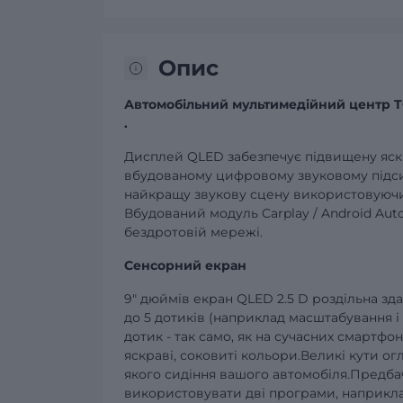
Опис
Автомобільний мультимедійний центр TO
.
Дисплей QLED забезпечує підвищену яскра
вбудованому цифровому звуковому підси
найкращу звукову сцену використовуючи 
Вбудований модуль Carplay / Android Aut
бездротовій мережі.
Сенсорний екран
9" дюймів екран QLED 2.5 D роздільна зда
до 5 дотиків (наприклад масштабування і 
дотик - так само, як на сучасних смартфон
яскраві, соковиті кольори.Великі кути о
якого сидіння вашого автомобіля.Предбач
використовувати дві програми, наприклад,