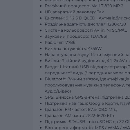
Графічний процесор: Mali T 820 MP 2
HD апаратний декодер: Так
Дисплей: 9 ” 2,5 D QLED , Антивідблис
Роздільна здатність дисплея: 1280x720
Система кольоровості AV in: NTSC/PAL
Звуковий процесор: TDA7851
Радіо чіп: 7786
Вихідна потужність: 4х55W
Налаштування звуку: 14-ти смуговий 
Вихіди: Лінійний аудіовиход 4.1, 2x AV
Входи: Штатний USB відеореєстратор TOR
переднього* виду (* передня камера оп
Bluetooth: Гучний зв'язок, ідентифікаці
прослуховування музики з телефону, т
Аудіо/Відео)
GPS: Виносна GPS-антена, підтримка 2D/
Підтримка навігації: Google Карти, Navite
Діапазон FM частот: 87,5-108,0 МГц
Діапазон АМ частот: 522-1620 КГц
Підтримка SD/USB: microSDHC до 32 Gb,
Відтворення форматів: MP3 / WMA / WAV /