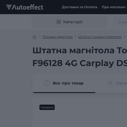
Доставка та Оплата
Про магазин
Категорії
Головні пристрої
Штатні головні пристрої
Штатна магнітола Tor
F96128 4G Carplay D
Все про товар
Хара
продано