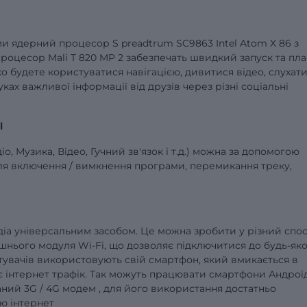
 ми ядерний процесор S preadtrum SC9863 Intel Atom X 86 з
процесор Mali T 820 MP 2 забезпечать швидкий запуск та пл
о будете користуватися навігацією, дивитися відео, слухат
ках важливої інформації від друзів через різні соціальні
l
, Музика, Відео, Гучний зв'язок і т.д.) можна за допомогою
ля включення / вимкнення програми, перемикання треку,
іа універсальним засобом. Це можна зробити у різний спос
ього модуля Wi-Fi, що дозволяє підключитися до будь-яко
тувачів використовують свій смартфон, який вмикається в
є інтернет трафік. Так можуть працювати смартфони Андроїд
ний 3G / 4G модем , для його використання достатньо
ю інтернет