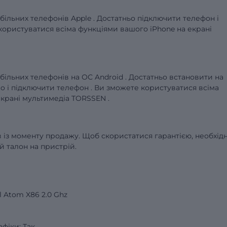
більних телефонів Apple . Достатньо підключити телефон і
користуватися всіма функціями вашого iPhone на екрані
більних телефонів на ОС Android . Достатньо встановити на
o і підключити телефон . Ви зможете користуватися всіма
крані мультимедіа TORSSEN .
ів із моменту продажу. Щоб скористатися гарантією, необхід
й талон на пристрій.
 Atom X86 2.0 Ghz
фіки: Так