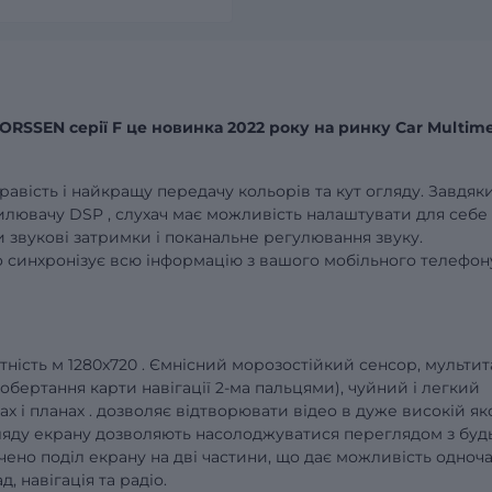
RSSEN серії F це новинка 2022 року на ринку Car Multim
вість і найкращу передачу кольорів та кут огляду. Завдяк
лювачу DSP , слухач має можливість налаштувати для себе
звукові затримки і поканальне регулювання звуку.
o синхронізує всю інформацію з вашого мобільного телефон
тність м 1280x720 . Ємнісний морозостійкий сенсор, мультит
обертання карти навігації 2-ма пальцями), чуйний і легкий
ах і планах . дозволяє відтворювати відео в дуже високій яко
гляду екрану дозволяють насолоджуватися переглядом з буд
ено поділ екрану на дві частини, що дає можливість одноч
 навігація та радіо.