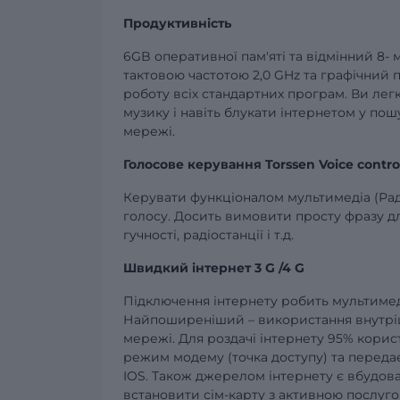
Продуктивність
6GB оперативної пам'яті та відмінний 8-
тактовою частотою 2,0 GHz та графічний 
роботу всіх стандартних програм. Ви легк
музику і навіть блукати інтернетом у пошу
мережі.
Голосове керування Torssen Voice contro
Керувати функціоналом мультимедіа (Радіо
голосу. Досить вимовити просту фразу д
гучності, радіостанції і т.д.
Швидкий інтернет 3 G /4 G
Підключення інтернету робить мультимед
Найпоширеніший – використання внутрішн
мережі. Для роздачі інтернету 95% корис
режим модему (точка доступу) та переда
IOS. Також джерелом інтернету є вбудова
встановити сім-карту з активною послуго