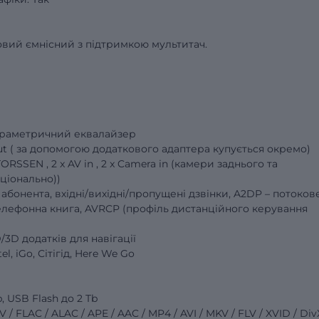
ковий ємнісний з підтримкою мультитач.
параметричний еквалайзер
 out ( за допомогою додаткового адаптера купується окремо)
SSEN , 2 x AV in , 2 x Camera in (камери заднього та
ціонально))
я абонента, вхідні/вихідні/пропущені дзвінки, A2DP – потоков
елефонна книга, AVRCP (профіль дистанційного керування
3D додатків для навігації
l, iGo, Сітігід, Here We Go
 USB Flash до 2 Tb
 FLAC / ALAC / APE / AAC / MP4 / AVI / MKV / FLV / XVID / Div