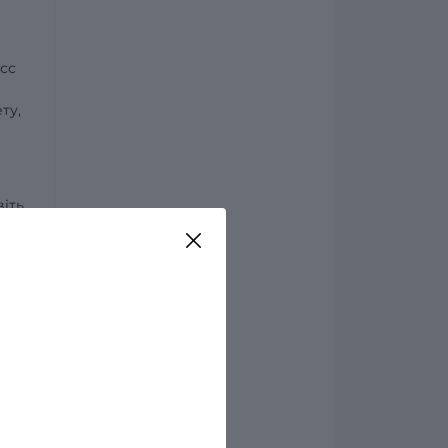
сс
ту,
віть
бути