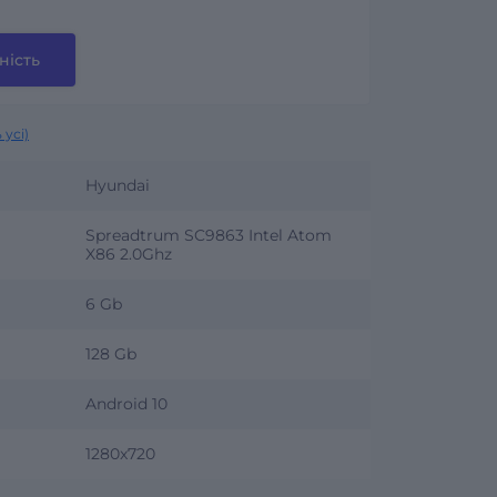
ність
 усі)
Hyundai
Spreadtrum SC9863 Intel Atom
X86 2.0Ghz
6 Gb
128 Gb
Android 10
1280x720