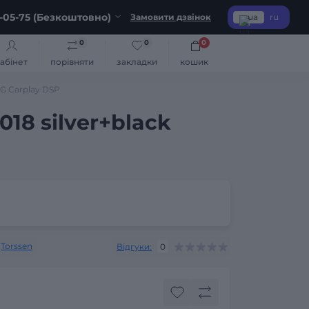
-05-75 (Безкоштовно)
Замовити дзвінок
ua
ru
0
0
0
абінет
порівняти
закладки
кошик
4G Carplay DSP
18 silver+black
Torssen
Відгуки:
0