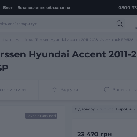
0800-33
Блог
Встановлення обладнання
к
Штатна магнітола Torssen Hyundai Accent 2011-2018 silver+black F96128 
ssen Hyundai Accent 2011-20
SP
ктеристики
Відгуки
Запитання
Код товару:
28801-03
Виробник:
немає в наявності
23 470 грн