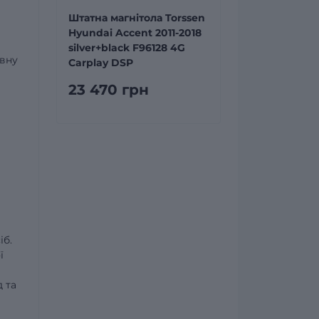
Штатна магнітола Torssen
Hyundai Accent 2011-2018
silver+black F96128 4G
авну
Carplay DSP
и
23 470 грн
іб.
ї
 та