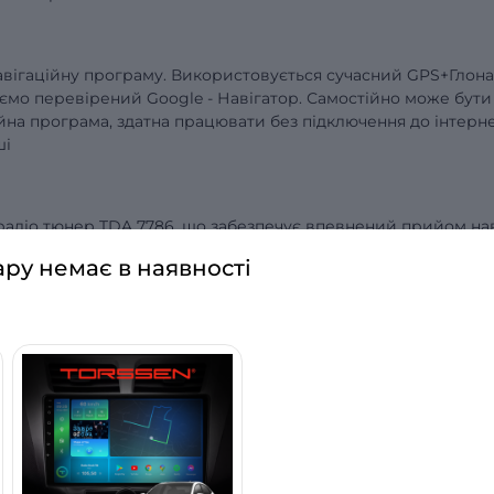
авігаційну програму. Використовується сучасний GPS+Глона
люємо перевірений Google - Навігатор. Самостійно може бути
йна програма, здатна працювати без підключення до інтерне
ші
 радіо тюнер TDA 7786, що забезпечує впевнений прийом на
нцій здійснюється в автоматичному або ручному режимі. У
ару немає в наявності
2 станцій AM діапазону. Тюнер має систему RDS, що володіє
 пропускати важливу дорожню інформацію.
ідеоінформацію з роздільною здатністю до 1080р . Це може 
 музику або мультфільми для дитини та дивіться на екрані
що немає підключення до інтернету, а якщо є, то можливості
итися Youtube, IVI, MEGOGO та будь-які інші інтернет
телевізійні програми, що дозволяють без передплати