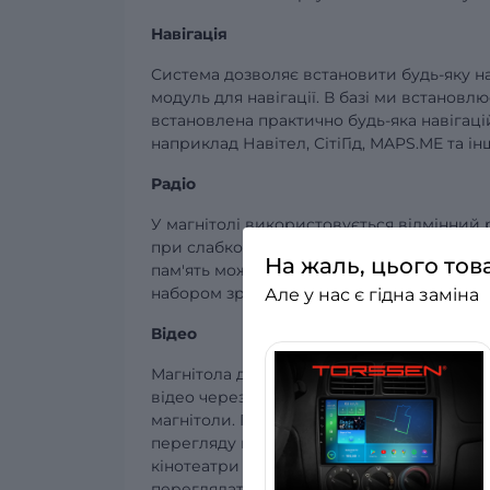
Навігація
Система дозволяє встановити будь-яку н
модуль для навігації. В базі ми встанов
встановлена практично будь-яка навігаці
наприклад Навітел, СітіГід, MAPS.ME та ін
Радіо
У магнітолі використовується відмінний
при слабкому сигналі. Налаштування ста
На жаль, цього тов
пам'ять можна занести 18 станцій FM та 1
набором зручних функцій і дозволяє не
Але у нас є гідна заміна
Відео
Магнітола дозволяє відтворювати різну в
відео через USB, записали фільм, серіал,
магнітоли. Перегляд відео через USB, як
перегляду відео розширюються! Можна див
кінотеатри або використовувати прості 
переглядати ефірні телевізійні канали.