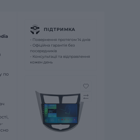
ПІДТРИМКА
edia
- Повернення протягом 14 днів
- Офіційна гарантія без
посередників
и
- Консультації та відправлення
кожен день
у по
ач
сті,
ь-
асно