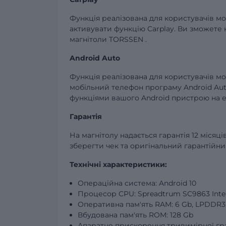
Функція реалізована для користувачів мо
активувати функцію Carplay. Ви зможете 
магнітоли TORSSEN .
Android Auto
Функція реалізована для користувачів мо
мобільний телефон програму Android Aut
функціями вашого Android пристрою на е
Гарантія
На магнітолу надається гарантія 12 місяц
зберегти чек та оригінальний гарантійни
Технічні характеристики:
Операційна система: Android 10
Процесор CPU: Spreadtrum SC9863 Intel
Оперативна пам'ять RAM: 6 Gb, LPDDR3
Вбудована пам'ять ROM: 128 Gb
Апаратне прискорення тривимірної гра