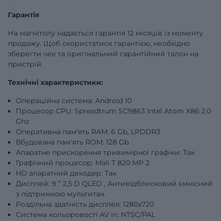
Гарантія
На магнітолу надається гарантія 12 місяців із моменту
продажу. Щоб скористатися гарантією, необхідно
зберегти чек та оригінальний гарантійний талон на
пристрій.
Технічні характеристики:
Операційна система: Android 10
Процесор CPU: Spreadtrum SC9863 Intel Atom X86 2.0
Ghz
Оперативна пам'ять RAM: 6 Gb, LPDDR3
Вбудована пам'ять ROM: 128 Gb
Апаратне прискорення тривимірної графіки: Так
Графічний процесор: Mali T 820 MP 2
HD апаратний декодер: Так
Дисплей: 9 ” 2,5 D QLED , Антивідблисковий ємнісний
з підтримкою мультитач.
Роздільна здатність дисплея: 1280x720
Система кольоровості AV in: NTSC/PAL