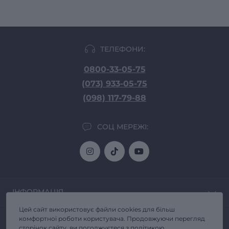
ТЕЛЕФОНИ:
0800-33-05-75
(073) 933-05-75
(098) 117-79-88
СОЦ МЕРЕЖІ:
ІНФОРМАЦІЯ
Цей сайт використовує файли cookies для більш
Доставка та Оплата
ПОПУЛЯРНЕ
комфортної роботи користувача. Продовжуючи перегляд
Про магазин
сторінок сайту, ви погоджуєтеся з політикою