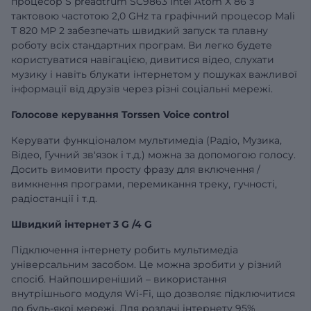
процесор S preadtrum SC9863 Intel Atom X 86 з
тактовою частотою 2,0 GHz та графічний процесор Mali
T 820 MP 2 забезпечать швидкий запуск та плавну
роботу всіх стандартних програм. Ви легко будете
користуватися навігацією, дивитися відео, слухати
музику і навіть блукати інтернетом у пошуках важливої
інформації від друзів через різні соціальні мережі.
Голосове керування Torssen Voice control
Керувати функціоналом мультимедіа (Радіо, Музика,
Відео, Гучний зв'язок і т.д.) можна за допомогою голосу.
Досить вимовити просту фразу для включення /
вимкнення програми, перемикання треку, гучності,
радіостанції і т.д.
Швидкий інтернет 3 G /4 G
Підключення інтернету робить мультимедіа
універсальним засобом. Це можна зробити у різний
спосіб. Найпоширеніший – використання
внутрішнього модуля Wi-Fi, що дозволяє підключитися
до будь-якої мережі. Для роздачі інтернету 95%