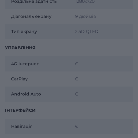
Роздільна здатність
1280x720
Діагональ екрану
9 дюймів
Тип екрану
2,5D QLED
УПРАВЛІННЯ
4G інтернет
Є
CarPlay
Є
Android Auto
Є
ІНТЕРФЕЙСИ
Навігація
Є