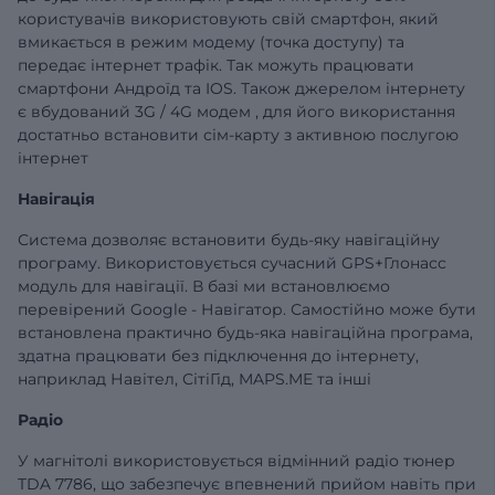
користувачів використовують свій смартфон, який
вмикається в режим модему (точка доступу) та
передає інтернет трафік. Так можуть працювати
смартфони Андроїд та IOS. Також джерелом інтернету
є вбудований 3G / 4G модем , для його використання
достатньо встановити сім-карту з активною послугою
інтернет
Навігація
Система дозволяє встановити будь-яку навігаційну
програму. Використовується сучасний GPS+Глонасс
модуль для навігації. В базі ми встановлюємо
перевірений Google - Навігатор. Самостійно може бути
встановлена практично будь-яка навігаційна програма,
здатна працювати без підключення до інтернету,
наприклад Навітел, СітіГід, MAPS.ME та інші
Радіо
У магнітолі використовується відмінний радіо тюнер
TDA 7786, що забезпечує впевнений прийом навіть при