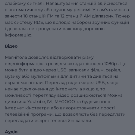
слабкому сигналі. Налаштування станцій здійснюється
в автоматичному або ручному режимі. У пам'ять можна
занести 18 станцій FM та 12 станцій AM діапазону. Тюнер
має систему RDS, що володіє набором зручних функцій
і дозволяє не пропускати важливу дорожню
інформацію.
Відео
Магнітола дозволяє відтворювати різну
відеоінформацію з роздільною здатністю до 1080р . Це
може бути відео через USB, записали фільм, серіал,
музику або мультфільми для дитини та дивіться на
екрані магнітоли. Перегляд відео через USB, якщо
немає підключення до інтернету, а якщо є, то
можливості перегляду відео розширюються! Можна
дивитися Youtube, IVI, MEGOGO та будь-які інші
інтернет кінотеатри або використовувати прості
телевізійні програми, що дозволяють без передплати
переглядати ефірні телевізійні канали.
Аудіо