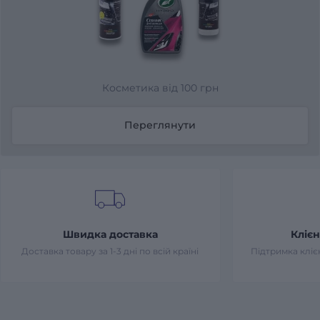
Косметика від 100 грн
Переглянути
Швидка доставка
Клієн
Доставка товару за 1-3 дні по всій країні
Підтримка клієн