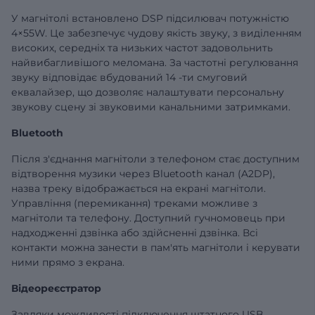
У магнітолі встановлено DSP підсилювач потужністю
4×55W. Це забезпечує чудову якість звуку, з виділенням
високих, середніх та низьких частот задовольнить
найвибагливішого меломана. За частотні регулювання
звуку відповідає вбудований 14 -ти смуговий
еквалайзер, що дозволяє налаштувати персональну
звукову сцену зі звуковими канальними затримками.
Bluetooth
Після з'єднання магнітоли з телефоном стає доступним
відтворення музики через Bluetooth канал (A2DP),
назва треку відображається на екрані магнітоли.
Управління (перемикання) треками можливе з
магнітоли та телефону. Доступний гучномовець при
надходженні дзвінка або здійсненні дзвінка. Всі
контакти можна занести в пам'ять магнітоли і керувати
ними прямо з екрана.
Відеореєстратор
Завдяки можливості підключення штатного USB