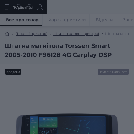
Все про товар
Характеристики
Відгуки
Запи
Головні пристрої
Штатні головні пристрої
Штатна магніто
Штатна магнітола Torssen Smart
2005-2010 F96128 4G Carplay DSP
продано
немає в наявності