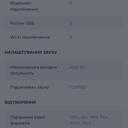
Bluetooth
Є
підключення
Розʼєм USB
Є
Wi-Fi підключення
Є
НАЛАШТУВАННЯ ЗВУКУ
Максимальна вихідна
4х55 Вт
потужність
Підсилювач звуку
TDA7851
ВІДТВОРЕННЯ
Підтримка відео
MP4, AVI, MKV, FLV,
форматів
XVID, DivX