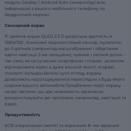
модуль Carplay / Android Auto синхронізує всю
інформацію з вашого мобільного телефону по
бездротовій мережі.
Сенсорний екран
9" дюймів екран QLED 2.5 D роздільна здатність м
1280x720 . Ємнісний морозостійкий сенсор, мультитач
до 5 дотиків (наприклад масштабування і обертання
карти навігації 2-ма пальцями), чуйний і легкий дотик -
так само, як на сучасних смартфонах і планах . дозволяє
відтворювати відео в дуже високій якості, яскраві,
соковиті кольори.Великі кути огляду екрану
дозволяють насолоджуватися переглядом з будь-якого
сидіння вашого автомобіля.Предбачено поділ екрану
на дві частини, що дає можливість одночасно
використовувати дві програми, наприклад, навігація та
радіо.
Продуктивність
6GB оперативної пам'яті та відмінний 8- ми ядерний