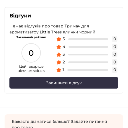
Відгуки
Немає відгуків про товар Тримач для
ароматизатоу Little Trees ялинки чорний
Загальний рейтинг
5
0
4
0
0
3
0
2
0
Цей товар ще
1
0
ніхто не оцінив
Залишити відгук
Бажаєте дізнатися більше? Задайте питання
про товар