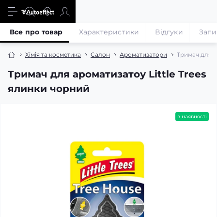
Все про товар
Характеристики
Відгуки
Запи
Хімія та косметика
Салон
Ароматизатори
Тримач для а
Тримач для ароматизатоу Little Trees
ялинки чорний
в наявності