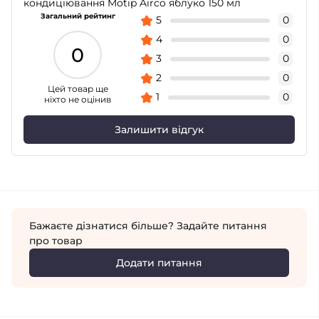
кондиціювання Motip Airco яблуко 150 мл
Загальний рейтинг
5
0
4
0
0
3
0
2
0
Цей товар ще
1
0
ніхто не оцінив
Залишити відгук
Бажаєте дізнатися більше? Задайте питання
про товар
Додати питання