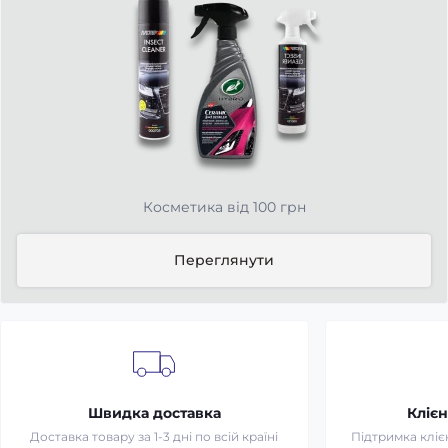
Косметика від 100 грн
Переглянути
Швидка доставка
Клієн
Доставка товару за 1-3 дні по всій країні
Підтримка клієн