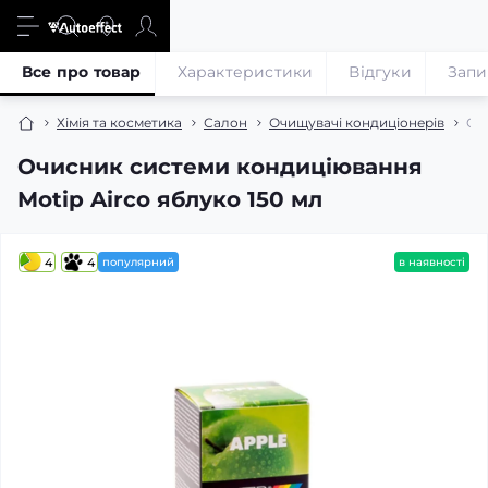
Все про товар
Характеристики
Відгуки
Запи
Хімія та косметика
Салон
Очищувачі кондиціонерів
Оч
Очисник системи кондиціювання
Motip Airco яблуко 150 мл
4
4
популярний
в наявності