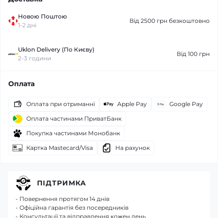
Новою Поштою
Від 2500 грн безкоштовно
1-2 дні
Uklon Delivery (По Києву)
Від 100 грн
2-3 години
Оплата
Оплата при отриманні
Apple Pay
Google Pay
Оплата частинами ПриватБанк
Покупка частинами Монобанк
Картка Mastecard/Visa
На рахунок
ПІДТРИМКА
- Повернення протягом 14 днів
- Офіційна гарантія без посередників
- Консультації та відправлення кожен день