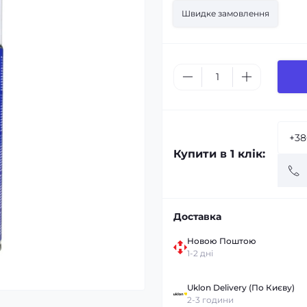
Швидке замовлення
Купити в 1 клік:
Доставка
Новою Поштою
1-2 дні
Uklon Delivery (По Києву)
2-3 години