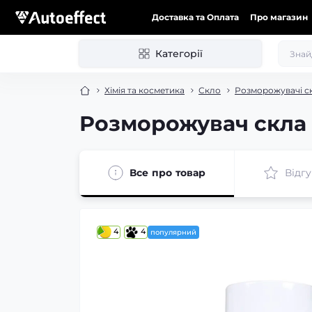
Доставка та Оплата
Про магазин
Категорії
Хімія та косметика
Скло
Розморожувачі с
Розморожувач скла 
Все про товар
Відг
4
4
популярний