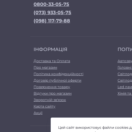
0800-33-05-75
(073) 933-05-75
(098) 117-79-88
ІНФОРМАЦІЯ
ПОП
Доставка та Оплата
Автозв
Про магазин
Головні
Політика конфіденційності
Світлод
Договір публічної оферти
Світлод
Повернення товару
Led лам
Відгуки про магазин
Хімія т
Зворотній зв'язок
Карта сайту
Акції
Цей сайт використовує файли cookies 