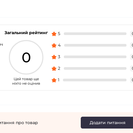
Загальний рейтинг
5
ач
4
0
3
2
Цей товар ще
1
ніхто не оцінив
итання про товар
Додати питання