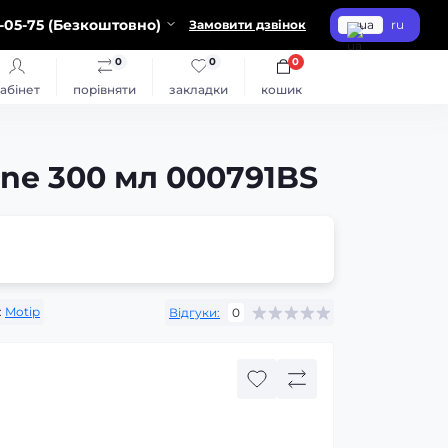
-05-75 (Безкоштовно)
Замовити дзвінок
ua
ru
0
0
0
абінет
порівняти
закладки
кошик
ne 300 мл 000791BS
:
Motip
Відгуки:
0