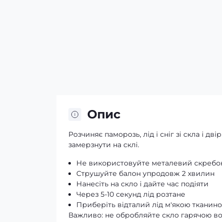
Опис
Розчиняє паморозь, лід і сніг зі скла і дв
замерзнути на склі.
Не використовуйте металевий скребок 
Струшуйте балон упродовж 2 хвилин
Нанесіть на скло і дайте час подіяти
Через 5-10 секунд лід розтане
Приберіть відталий лід м'якою тканин
Важливо: не обробляйте скло гарячою во