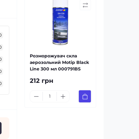
0
0
Розморожувач скла
0
аерозольний Motip Black
Line 300 мл 000791BS
0
212 грн
0