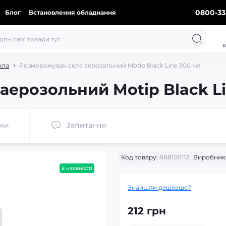
0800-33
Блог
Встановлення обладнання
к
кла
Розморожувач скла аерозольний Motip Black Line 300 мл
аерозольний Motip Black Li
уки
Запитання
Код товару:
888100112
Виробник
в наявності
Знайшли дешевше?
212 грн