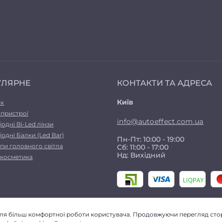
УЛЯРНЕ
КОНТАКТИ ТА АДРЕСА
Київ
ук
 пристрої
info@autoeffect.com.ua
іодні Bi-Led лінзи
іодні Балки (Led Bar)
Пн-Пт: 10:00 - 19:00
пи головного світла
Сб: 11:00 - 17:00
Нд: Вихідний
а косметика
для більш комфортної роботи користувача. Продовжуючи перегляд стор