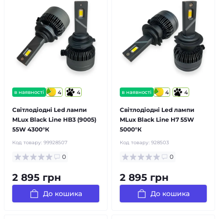
в наявності
4
4
в наявності
4
4
Світлодіодні Led лампи
Світлодіодні Led лампи
MLux Black Line HB3 (9005)
MLux Black Line H7 55W
55W 4300°К
5000°К
Код товару:
99928507
Код товару:
928503
0
0
2 895 грн
2 895 грн
До кошика
До кошика