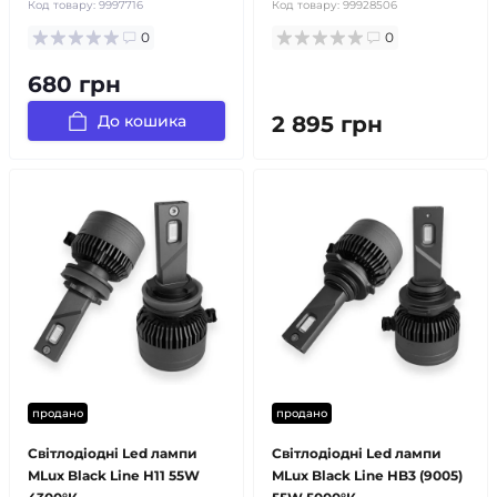
Код товару:
9997716
Код товару:
99928506
0
0
680 грн
До кошика
2 895 грн
продано
продано
Світлодіодні Led лампи
Світлодіодні Led лампи
MLux Black Line H11 55W
MLux Black Line HB3 (9005)