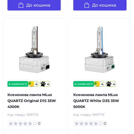
До кошика
До кошика
в наявності
4
4
в наявності
4
4
Ксенонова лампа MLux
Ксенонова лампа MLux
QUARTZ Original D1S 35W
QUARTZ White D3S 35W
4300К
5000К
Код товару:
9997712
Код товару:
9997715
0
0