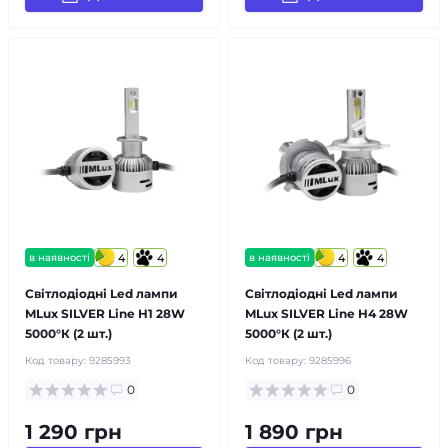
в наявності
4
4
в наявності
4
4
Світлодіодні Led лампи
Світлодіодні Led лампи
MLux SILVER Line H1 28W
MLux SILVER Line H4 28W
5000°К (2 шт.)
5000°К (2 шт.)
Код товару:
9285993
Код товару:
9285996
0
0
1 290 грн
1 890 грн