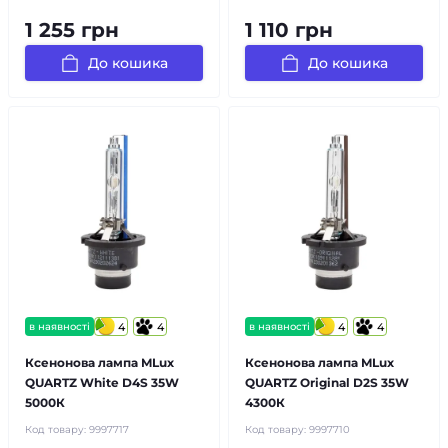
1 255 грн
1 110 грн
До кошика
До кошика
в наявності
4
4
в наявності
4
4
Ксенонова лампа MLux
Ксенонова лампа MLux
QUARTZ White D4S 35W
QUARTZ Original D2S 35W
5000К
4300К
Код товару:
9997717
Код товару:
9997710