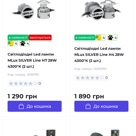
в наявності
закінчується
в наявності
4
4
4
4
Світлодіодні Led лампи
Світлодіодні Led лампи
MLux SILVER Line H4 28W
MLux SILVER Line H7 28W
4300°К (2 шт.)
4300°К (2 шт.)
Код товару:
9285994
Код товару:
9285991
0
0
1 290 грн
1 890 грн
До кошика
До кошика