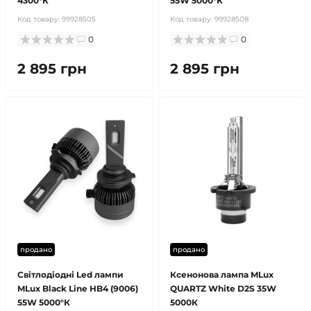
4300°К
55W 5000°К
Код товару:
99928505
Код товару:
99928508
0
0
2 895 грн
2 895 грн
продано
продано
Світлодіодні Led лампи
Ксенонова лампа MLux
MLux Black Line HB4 (9006)
QUARTZ White D2S 35W
55W 5000°К
5000К