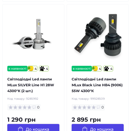
в наявності
4
4
в наявності
4
4
Світлодіодні Led лампи
Світлодіодні Led лампи
MLux SILVER Line H1 28W
MLux Black Line HB4 (9006)
4300°К (2 шт.)
55W 4300°К
Код товару:
9285992
Код товару:
99928509
0
0
1 290 грн
2 895 грн
До кошика
До кошика