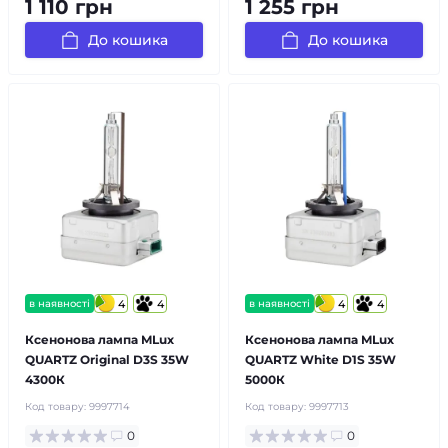
1 110 грн
1 255 грн
До кошика
До кошика
в наявності
4
4
в наявності
4
4
Ксенонова лампа MLux
Ксенонова лампа MLux
QUARTZ Original D3S 35W
QUARTZ White D1S 35W
4300К
5000К
Код товару:
9997714
Код товару:
9997713
0
0