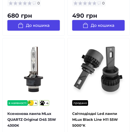
0
0
680 грн
490 грн
До кошика
До кошика
в наявності
4
4
продано
Ксенонова лампа MLux
Світлодіодні Led лампи
QUARTZ Original D4S 35W
MLux Black Line H11 55W
4300К
5000°К