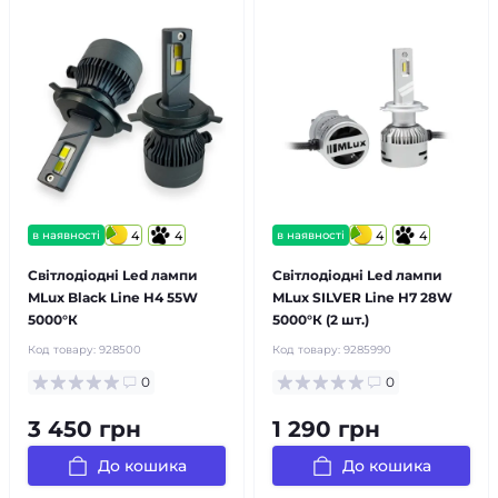
в наявності
4
4
в наявності
4
4
Світлодіодні Led лампи
Світлодіодні Led лампи
MLux Black Line H4 55W
MLux SILVER Line H7 28W
5000°К
5000°К (2 шт.)
Код товару:
928500
Код товару:
9285990
0
0
3 450 грн
1 290 грн
До кошика
До кошика