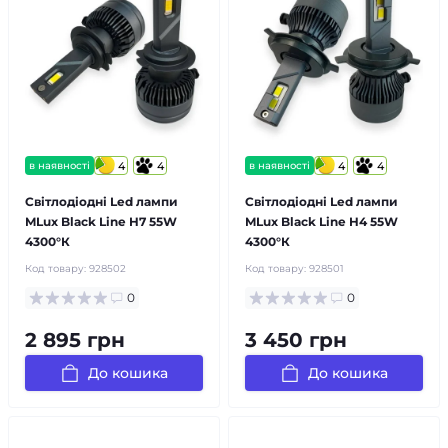
в наявності
4
4
в наявності
4
4
Світлодіодні Led лампи
Світлодіодні Led лампи
MLux Black Line H7 55W
MLux Black Line H4 55W
4300°К
4300°К
Код товару:
928502
Код товару:
928501
0
0
2 895 грн
3 450 грн
До кошика
До кошика