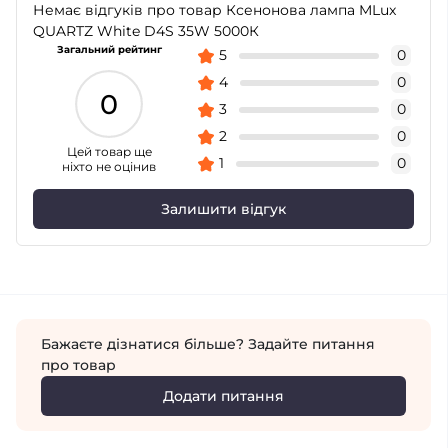
Немає відгуків про товар Ксенонова лампа MLux
QUARTZ White D4S 35W 5000К
Загальний рейтинг
5
0
4
0
0
3
0
2
0
Цей товар ще
1
0
ніхто не оцінив
Залишити відгук
Бажаєте дізнатися більше? Задайте питання
про товар
Додати питання