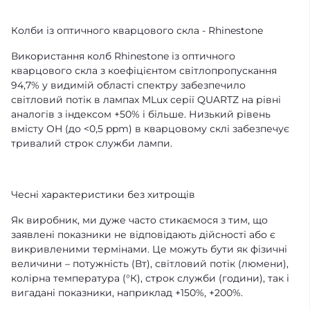
Колби із оптичного кварцового скла - Rhinestone
Використання колб Rhinestone із оптичного
кварцового скла з коефіцієнтом світлопропускання
94,7% у видимій області спектру забезпечило
світловий потік в лампах MLux серії QUARTZ на рівні
аналогів з індексом +50% і більше. Низький рівень
вмісту OH (до <0,5 ppm) в кварцовому склі забезпечує
тривалий строк служби лампи.
Чесні характеристики без хитрощів
Як виробник, ми дуже часто стикаємося з тим, що
заявлені показники не відповідають дійсності або є
викривленими термінами. Це можуть бути як фізичні
величини – потужність (Вт), світловий потік (люмени),
колірна температура (°К), строк служби (години), так і
вигадані показники, наприклад +150%, +200%.