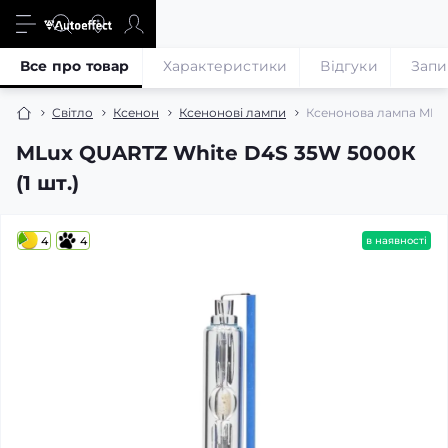
Все про товар
Характеристики
Відгуки
Запи
Світло
Ксенон
Ксенонові лампи
Ксенонова лампа MLu
MLux QUARTZ White D4S 35W 5000К
(1 шт.)
4
4
в наявності