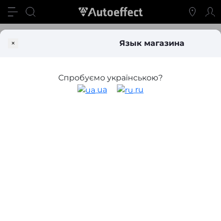
Блог
5 причин установить светодиодные Bi-Led линзы в фа
×
Язык магазина
5 причин установить светодиодные
Bi-Led линзы в фары вашего авто
Спробуємо українською?
ua
ru