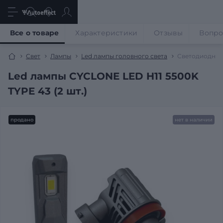
Все о товаре
Характеристики
Отзывы
Вопр
Свет
Лампы
Led лампы головного света
Светодиодные
Led лампы CYCLONE LED H11 5500K
TYPE 43 (2 шт.)
продано
нет в наличии