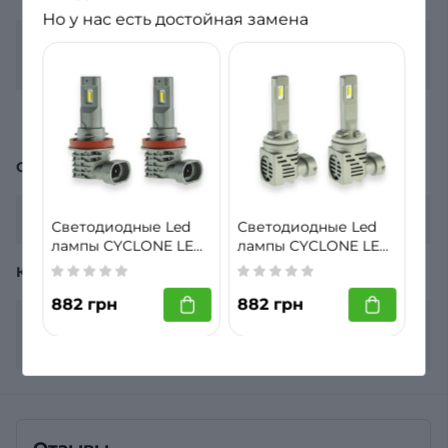
Но у нас есть достойная замена
Назначение
Ближний свет;
Дальний свет
Обманка (Canbus)
Нет
ОБЩЕЕ
Гарантия
12 месяцев
Светодиодные Led
Светодиодные Led
лампы CYCLONE LED
лампы CYCLONE LED
H11 5000K 4600LM
H27 5000K 4600LM
КОМПЛЕКТАЦИЯ
TYPE 33
TYPE 33
882 грн
882 грн
Комплектация
2 лампы, гарантийный
лист