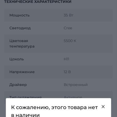
ТЕХНИЧЕСКИЕ ХАРАКТЕРИСТИКИ
Мощность
35 Вт
Светодиод
Cree
Цветовая
5500 К
температура
Цоколь
H11
Напряжение
12 В
Драйвер
Встроенный
Тип охлаждения
Активное
К сожалению, этого товара нет
Тип фары
Рефлекторная
;
в наличии
Линзированная