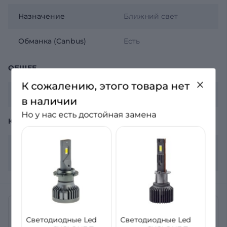
Назначение
Ближний свет
Обманка (Canbus)
Есть
ОБЩЕЕ
К сожалению, этого товара нет
Гарантия
12 месяцев
в наличии
Но у нас есть достойная замена
КОМПЛЕКТАЦИЯ
Комплектация
2 лампы, гарантийный
лист
Отзывы
Светодиодные Led
Светодиодные Led