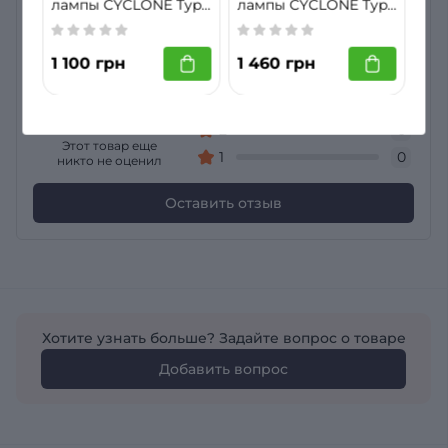
Нет отзывов о товаре Светодиодные Led лампы
лампы CYCLONE Type
лампы CYCLONE Type
34 D1S/D2S/D3S/D4S
45 H1 60W
CYCLONE Type 40 HB4 (9006) 65W
50W
Общий рейтинг
5
0
1 100 грн
1 460 грн
4
0
0
3
0
2
0
Этот товар еще
1
0
никто не оценил
Оставить отзыв
Хотите узнать больше? Задайте вопрос о товаре
Добавить вопрос