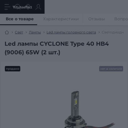
Все о товаре
Характеристики
Отзывы
Вопр
Свет
Лампы
Led лампы головного света
Светодиодные
Led лампы CYCLONE Type 40 HB4
(9006) 65W (2 шт.)
продано
нет в наличии