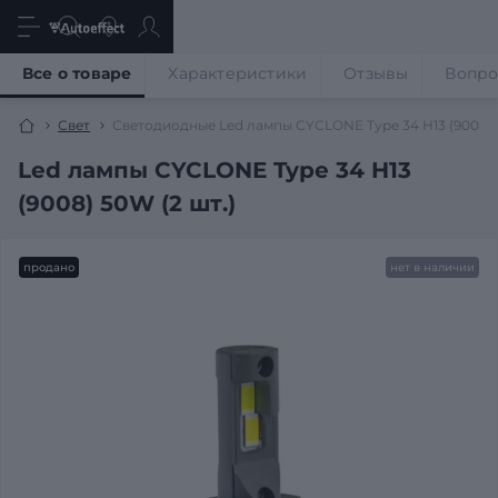
Все о товаре
Характеристики
Отзывы
Вопр
Свет
Светодиодные Led лампы CYCLONE Type 34 H13 (9008)
Led лампы CYCLONE Type 34 H13
(9008) 50W (2 шт.)
продано
нет в наличии