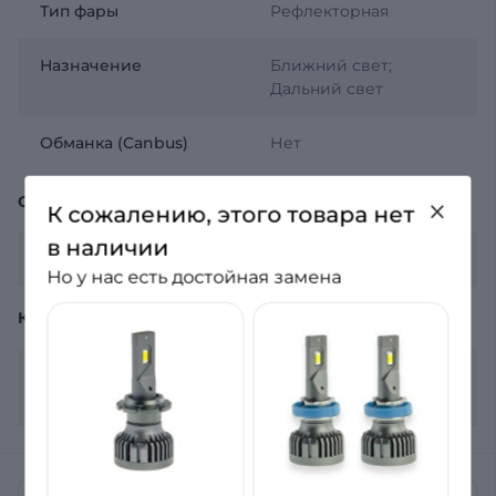
Тип фары
Рефлекторная
Назначение
Ближний свет;
Дальний свет
Обманка (Canbus)
Нет
ОБЩЕЕ
К сожалению, этого товара нет
в наличии
Гарантия
12 месяцев
Но у нас есть достойная замена
КОМПЛЕКТАЦИЯ
Комплектация
2 лампы, гарантийный
лист