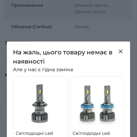
Призначення
Ближнє світло;
Дальнє світло
Обманка (Canbus)
Немає
ЗАГАЛЬНЕ
На жаль, цього товару немає в
Гарантія
12 місяців
наявності
Але у нас є гідна заміна
КОМПЛЕКТАЦІЯ
Комплектація
2 лампи, гарантійний
лист
Відгуки
Світлодіодні Led
Світлодіодні Led