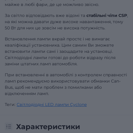
майже в любі фари, де це можливо звісно.
За світло відповідають вже відомі та
стабільні чіпи CSP
,
на які можна давати дуже високе навантаження, тому
50 Вт для них це зовсім не висока потужність.
Встановлення лампи вкрай простє і не вимагає
кваліфікації установника. Цим самим Ви зможете
встановити лампи самі і заощадите на установці.
Світлодіодні лампи готові до роботи відразу після
заміни штатних ламп автомобіля.
При встановленні в автомобілі з контролем справності
ламп рекомендуємо використовувати
обманки Can-
Bus
, щоб не мати проблем з помилками або
відключенням ламп.
Теги:
Світлодіодні LED лампи Cyclone
Характеристики