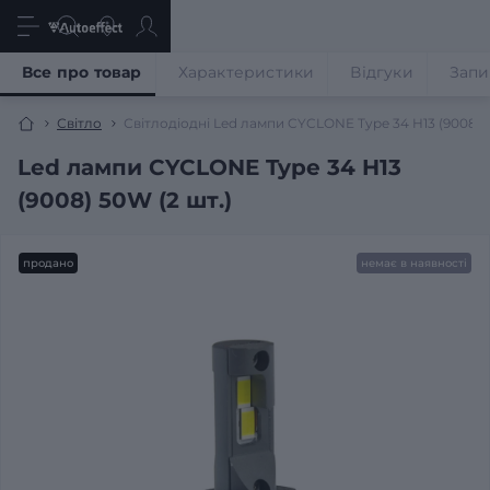
Все про товар
Характеристики
Відгуки
Запи
Світло
Світлодіодні Led лампи CYCLONE Type 34 H13 (9008)
Led лампи CYCLONE Type 34 H13
(9008) 50W (2 шт.)
продано
немає в наявності