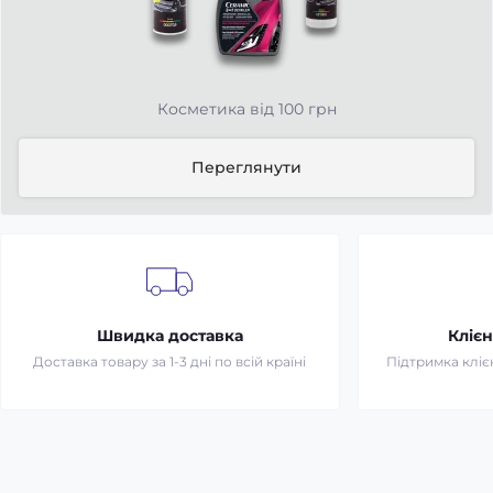
Косметика від 100 грн
Переглянути
Швидка доставка
Клієн
Доставка товару за 1-3 дні по всій країні
Підтримка клієн