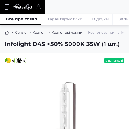
Все про товар
Характеристики
Відгуки
Запи
Світло
Ксенон
Ксенонові лампи
Ксенонова лампа Info
Infolight D4S +50% 5000K 35W (1 шт.)
4
4
в наявності