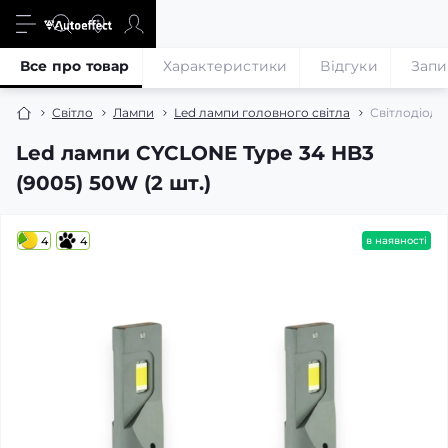
Все про товар
Характеристики
Відгуки
Запи
Світло
Лампи
Led лампи головного світла
Світлодіодн
Led лампи CYCLONE Type 34 HB3
(9005) 50W (2 шт.)
4
4
в наявності