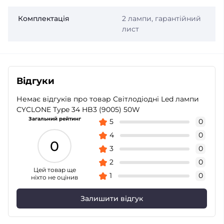
Комплектація
2 лампи, гарантійний
лист
Відгуки
Немає відгуків про товар Світлодіодні Led лампи
CYCLONE Type 34 HB3 (9005) 50W
Загальний рейтинг
5
0
4
0
0
3
0
2
0
Цей товар ще
1
0
ніхто не оцінив
Залишити відгук