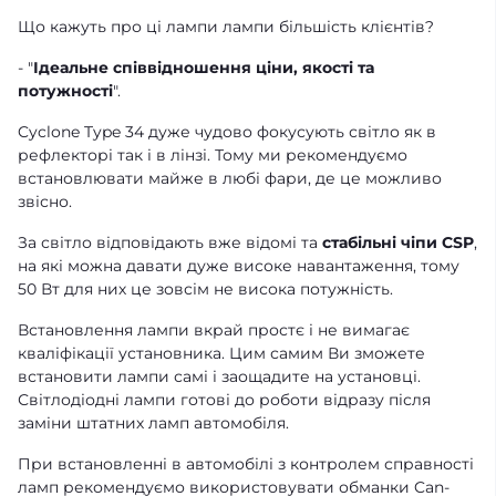
Що кажуть про ці лампи лампи більшість клієнтів?
- "
Ідеальне співвідношення ціни, якості та
потужності
".
Cyclone Type 34 дуже чудово фокусують світло як в
рефлекторі так і в лінзі. Тому ми рекомендуємо
встановлювати майже в любі фари, де це можливо
звісно.
За світло відповідають вже відомі та
стабільні чіпи CSP
,
на які можна давати дуже високе навантаження, тому
50 Вт для них це зовсім не висока потужність.
Встановлення лампи вкрай простє і не вимагає
кваліфікації установника. Цим самим Ви зможете
встановити лампи самі і заощадите на установці.
Світлодіодні лампи готові до роботи відразу після
заміни штатних ламп автомобіля.
При встановленні в автомобілі з контролем справності
ламп рекомендуємо використовувати
обманки Can-