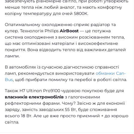
забезпечують рівномірне світло, при роботі утворюють
менше тепла ніж любий аналог, та мають комфортну
колірну температуру для очей 5800К.
Опатимальному охолодженню сприяє радіатор та
кулер. Технологія Philips
AirBoost
— це потужна
система охолодження з високим розсіюванням тепла,
що має оптимізовані матеріали і високоефективне
покриття. Вона відводить тепло від важливих деталей
лампи.
В автомобілях із сучасною діагностикою справності
ламп, рекомендується використовувати
обманки Can-
Bus
, щоб прибрати помилку та перебої в роботі світла.
Також H7 Ultinon Pro9100 чудовою покупкою буде для
власників електромобілів
з галогеновими
рефлекторними фарами. Чому? Звісно ж для економії
заряду, замість заводських 55 Вт, буде споживання
всього 18 Вт. Але це вже просто приємний + до хорошо
світла.