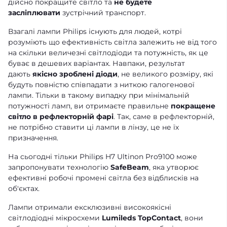
дійсно покращите світло та
не будете
засліплювати
зустрічний транспорт.
Взагалі лампи Philips існують для людей, котрі
розуміють що ефективність світла залежить не від того
на скільки величезні світлодіоди та потужність, як це
буває в дешевих варіантах. Навпаки, результат
дають
якісно зроблені діоди
, не великого розміру, які
будуть повністю співпадати з ниткою галогенової
лампи. Тільки в такому випадку при мінімальній
потужності ламп, ви отримаєте правильне
покращене
світло в рефлекторній фарі
. Так, саме в рефлекторній,
не потрібно ставити ці лампи в лінзу, це не їх
призначення.
На сьогодні тільки Philips H7 Ultinon Pro9100 може
запропонувати технологію
SafeBeam
, яка утворює
ефективні робочі промені світла без відблисків на
об'єктах.
Лампи отримали ексклюзивні високоякісні
світлодіодні мікросхеми
Lumileds TopContact
, вони