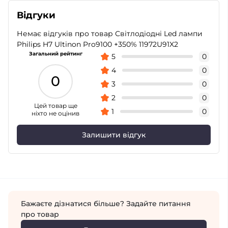
Відгуки
Немає відгуків про товар Світлодіодні Led лампи
Philips H7 Ultinon Pro9100 +350% 11972U91X2
Загальний рейтинг
5
0
4
0
0
3
0
2
0
Цей товар ще
1
0
ніхто не оцінив
Залишити відгук
Бажаєте дізнатися більше? Задайте питання
про товар