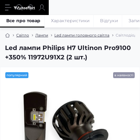
Все про товар
Характеристики
Відгуки
Запи
Світло
Лампи
Led лампи головного світла
Світлодіодні
Led лампи Philips H7 Ultinon Pro9100
+350% 11972U91X2 (2 шт.)
популярний
в наявності