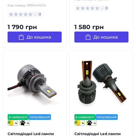
Код товару:
9990441024
0
0
1 790 грн
1 580 грн
До кошика
До кошика
в наявності
популярний
в наявності
популярний
4
4
4
4
Світлодіодні Led лампи
Світлодіодні Led лампи