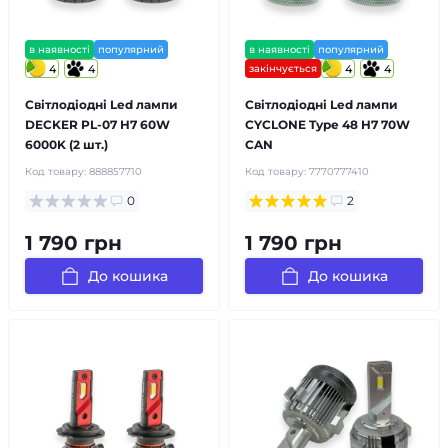
в наявності
популярний
в наявності
популярний
4
4
закінчується
4
4
Світлодіодні Led лампи
Світлодіодні Led лампи
DECKER PL-07 H7 60W
CYCLONE Type 48 H7 70W
6000K (2 шт.)
CAN
Код товару:
888857710
Код товару:
7770777410
0
2
1 790 грн
1 790 грн
До кошика
До кошика