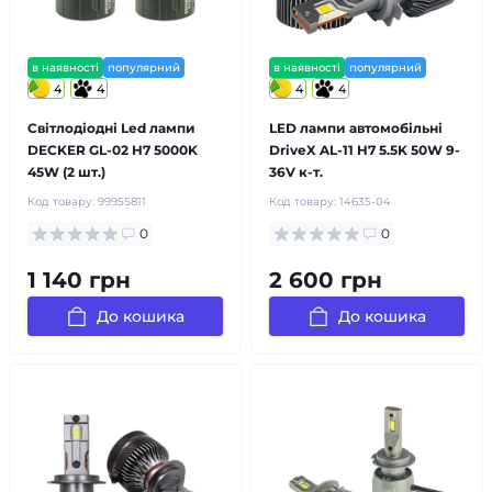
в наявності
популярний
в наявності
популярний
4
4
4
4
Світлодіодні Led лампи
LED лампи автомобільні
DECKER GL-02 H7 5000K
DriveX AL-11 H7 5.5K 50W 9-
45W (2 шт.)
36V к-т.
Код товару:
99955811
Код товару:
14635-04
0
0
1 140 грн
2 600 грн
До кошика
До кошика