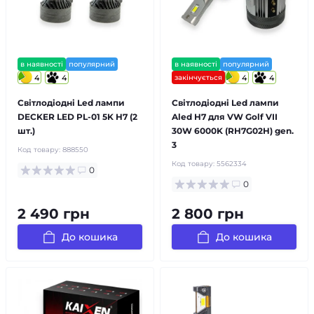
в наявності
популярний
в наявності
популярний
4
4
закінчується
4
4
Світлодіодні Led лампи
Світлодіодні Led лампи
DECKER LED PL-01 5K H7 (2
Aled H7 для VW Golf VII
шт.)
30W 6000K (RH7G02H) gen.
3
Код товару:
888550
Код товару:
5562334
0
0
2 490 грн
2 800 грн
До кошика
До кошика