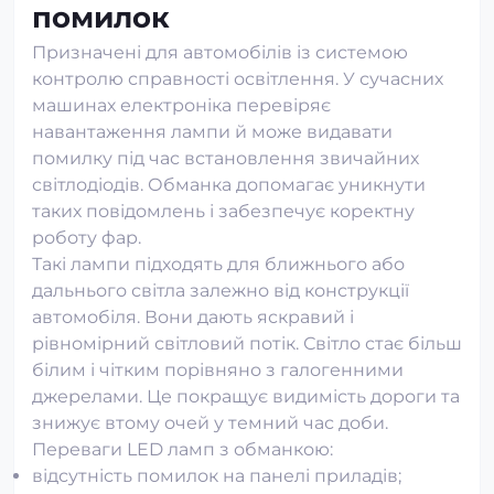
помилок
Призначені для автомобілів із системою
контролю справності освітлення. У сучасних
машинах електроніка перевіряє
навантаження лампи й може видавати
помилку під час встановлення звичайних
світлодіодів. Обманка допомагає уникнути
таких повідомлень і забезпечує коректну
роботу фар.
Такі лампи підходять для ближнього або
дальнього світла залежно від конструкції
автомобіля. Вони дають яскравий і
рівномірний світловий потік. Світло стає більш
білим і чітким порівняно з галогенними
джерелами. Це покращує видимість дороги та
знижує втому очей у темний час доби.
Переваги LED ламп з обманкою:
відсутність помилок на панелі приладів;