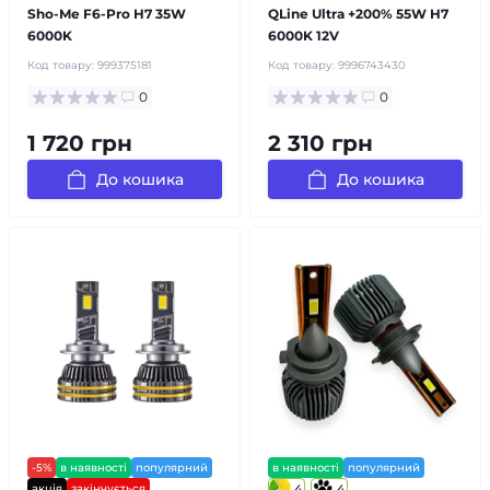
Sho-Me F6-Pro H7 35W
QLine Ultra +200% 55W H7
6000K
6000K 12V
Код товару:
999375181
Код товару:
9996743430
0
0
1 720 грн
2 310 грн
До кошика
До кошика
-5%
в наявності
популярний
в наявності
популярний
акція
закінчується
4
4