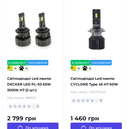
в наявності
популярний
в наявності
популярний
4
4
4
4
Світлодіодні Led лампи
Світлодіодні Led лампи
DECKER LED PL-03 65W
CYCLONE Type 45 H7 60W
5000K H7 (2 шт.)
Код товару:
1110075450
Код товару:
888563
0
0
2 799 грн
1 460 грн
До кошика
До кошика