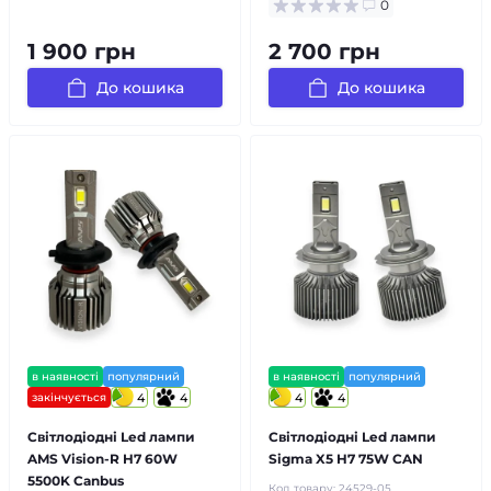
0
1 900 грн
2 700 грн
До кошика
До кошика
в наявності
популярний
в наявності
популярний
закінчується
4
4
4
4
Світлодіодні Led лампи
Світлодіодні Led лампи
AMS Vision-R H7 60W
Sigma X5 H7 75W CAN
5500K Canbus
Код товару:
24529-05