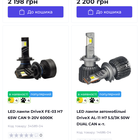
2 198 грн
2 200 грн
До кошика
До кошика
в наявності
популярний
в наявності
популярний
4
4
4
4
LED лампи DriveX FE-03 H7
LED лампи автомобільні
65W CAN 9-20V 6000K
DriveX AL-11 H7 5.5/3K 50W
DUAL CAN к-т.
Код товару:
34589-04
Код товару:
14686-04
0