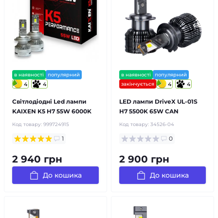
в наявності
популярний
в наявності
популярний
4
4
закінчується
4
4
Світлодіодні Led лампи
LED лампи DriveX UL-01S
KAIXEN K5 H7 55W 6000K
H7 5500K 65W CAN
Код товару:
999724915
Код товару:
34526-04
1
0
2 940 грн
2 900 грн
До кошика
До кошика