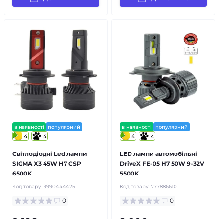
в наявності
популярний
в наявності
популярний
4
4
4
4
Світлодіодні Led лампи
LED лампи автомобільні
SIGMA X3 45W H7 CSP
DriveX FE-05 H7 50W 9-32V
6500K
5500K
Код товару:
9990444425
Код товару:
777886610
0
0