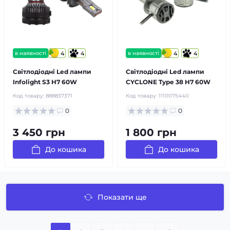
в наявності
4
4
в наявності
4
4
Світлодіодні Led лампи
Світлодіодні Led лампи
Infolight S3 H7 60W
CYCLONE Type 38 H7 60W
Код товару:
888837371
Код товару:
1110075440
0
0
3 450 грн
1 800 грн
До кошика
До кошика
Показати ще