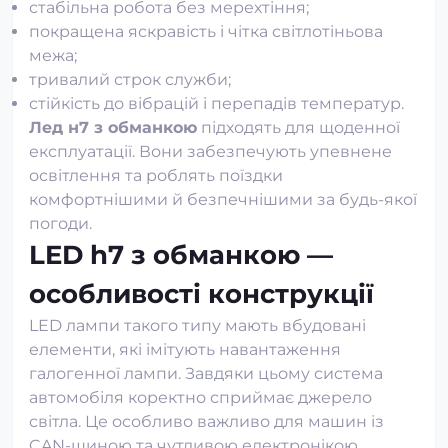
стабільна робота без мерехтіння;
покращена яскравість і чітка світлотіньова
межа;
тривалий строк служби;
стійкість до вібрацій і перепадів температур.
Лед н7 з обманкою
підходять для щоденної
експлуатації. Вони забезпечують упевнене
освітлення та роблять поїздки
комфортнішими й безпечнішими за будь-якої
погоди.
LED h7 з обманкою —
особливості конструкції
LED лампи такого типу мають вбудовані
елементи, які імітують навантаження
галогенної лампи. Завдяки цьому система
автомобіля коректно сприймає джерело
світла. Це особливо важливо для машин із
CAN-шиною та чутливою електронікою.