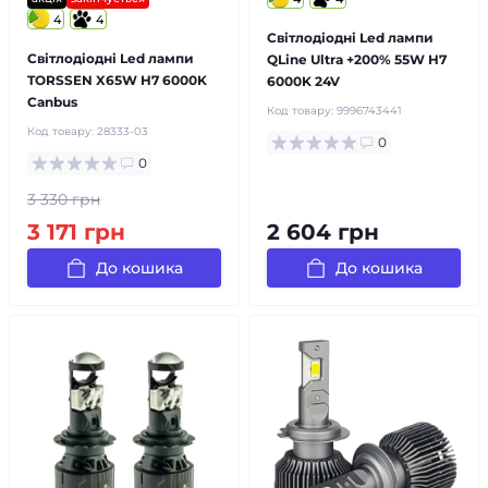
4
4
Світлодіодні Led лампи
Світлодіодні Led лампи
QLine Ultra +200% 55W H7
TORSSEN X65W H7 6000K
6000K 24V
Canbus
Код товару:
9996743441
Код товару:
28333-03
0
0
3 330 грн
3 171 грн
2 604 грн
До кошика
До кошика