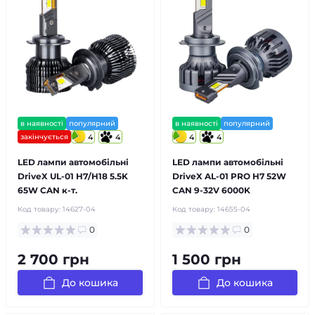
в наявності
популярний
в наявності
популярний
закінчується
4
4
4
4
LED лампи автомобільні
LED лампи автомобільні
DriveX UL-01 H7/H18 5.5K
DriveX AL-01 PRO H7 52W
65W CAN к-т.
CAN 9-32V 6000K
Код товару:
14627-04
Код товару:
14655-04
0
0
2 700 грн
1 500 грн
До кошика
До кошика