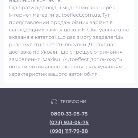
надійність контактів.
Підібрати відповідні моделі можна через
інтернет магазин autoeffect.com.ua. Тут
представлений продаж різних варіантів
світлодіодних ламп у цоколі H7. Актуальна ціна
вказана в каталозі, що дає змогу заздалегідь
розрахувати вартість покупки. Доступна
доставка по Україні, що спрощує отримання
замовлення. Фахівці Autoeffect допоможуть
обрати оптимальне рішення з урахуванням
характеристик вашого автомобіля.
ТЕЛЕФОНИ:
0800-33-05-75
(073) 933-05-75
(098) 117-79-88