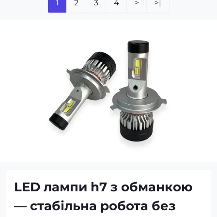
1
2
3
4
>
>|
LED лампи h7 з обманкою
— стабільна робота без