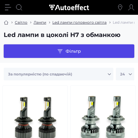
Світло
Лампи
Led лампи головного світла
Led лампи в 
Led лампи в цоколі H7 з обманкою
Фільтр