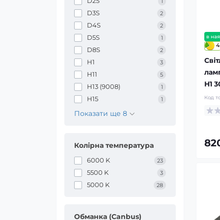
D2S
1
D3S
2
D4S
2
D5S
в ная
1
4
D8S
2
Світ
H1
3
лам
H11
5
H1 3
H13 (9008)
1
Код т
H15
1
Показати ще 8
82
Колірна температура
6000 K
23
5500 K
3
5000 K
28
Обманка (Canbus)