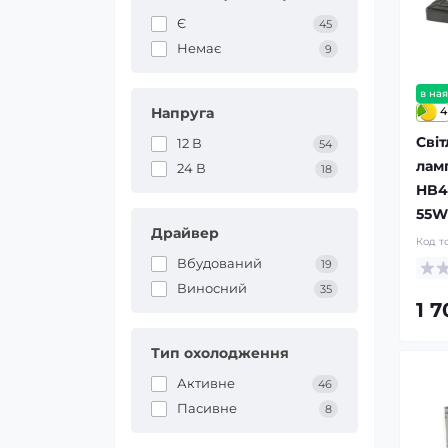
Є
45
Немає
9
в ная
Напруга
4
Світ
12 В
54
лам
24 В
18
HB4
55W 
Драйвер
Код т
Вбудований
19
Виносний
35
1 
Тип охолодження
Активне
46
Пасивне
8