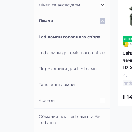
Лінзи та аксесуари
Світлодіодні Bi-Led лінзи
Лампи
Ксенонові лінзи
Led лампи головного світла
в ная
4
Перехідні рамки для заміни
Led лампи допоміжного світла
Світ
лінз
лам
H7 
Перехідники для Led ламп
Маски для лінз
Код т
Галогенні лампи
Герметик для фар
1 1
Ксенон
Модулі імітування ламп та
шторок лінз
Ксенонові лампи
Обманки для Led ламп та Bi-
Led лінз
Проводка для підключення