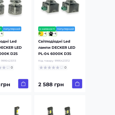
і
популярний
в наявності
популярний
4
4
4
іодні Led
Світлодіодні Led
DECKER LED
лампи DECKER LED
000K D2S
PL-04 6000K D3S
:
9995423313
Код товару:
9995423312
0
0
 грн
2 588 грн