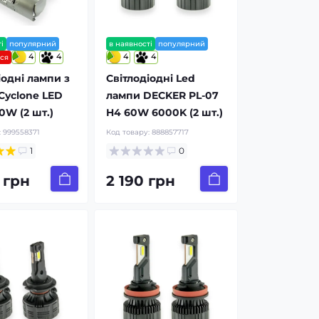
і
популярний
в наявності
популярний
4
4
4
4
ься
іодні лампи з
Світлодіодні Led
Cyclone LED
лампи DECKER PL-07
0W (2 шт.)
H4 60W 6000K (2 шт.)
:
999558371
Код товару:
888857717
1
0
 грн
2 190 грн