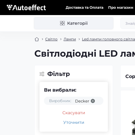
Доставка та Оплата
Про магазин
Категорії
Світло
Лампи
Led лампи головного світла
Світлодіодні LED л
Фільтр
Сор
Ви вибрали:
Виробник:
Decker
Скасувати
Уточнити