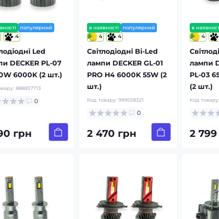
вності
популярний
в наявності
популярний
в наявност
4
4
4
4
лодіодні Led
Світлодіодні Bi-Led
Світлод
пи DECKER PL-07
лампи DECKER GL-01
лампи 
0W 6000K (2 шт.)
PRO H4 6000K 55W (2
PL-03 6
шт.)
(2 шт.)
овару:
888857713
Код товару:
999558321
Код товару
0
0
790 грн
2 470 грн
2 799