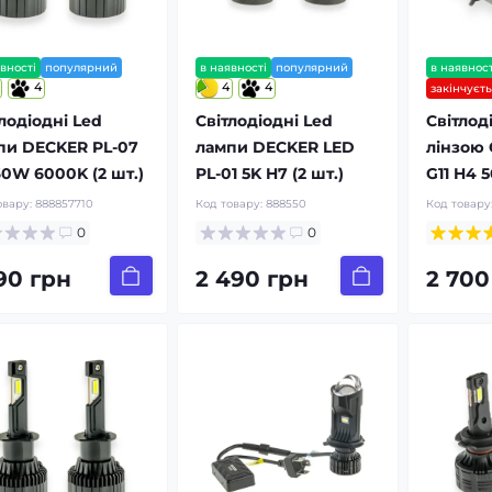
вності
популярний
в наявності
популярний
в наявност
4
4
4
закінчуєт
лодіодні Led
Світлодіодні Led
Світлод
пи DECKER PL-07
лампи DECKER LED
лінзою 
60W 6000K (2 шт.)
PL-01 5K H7 (2 шт.)
G11 H4 5
овару:
888857710
Код товару:
888550
Код товару
0
0
790 грн
2 490 грн
2 700