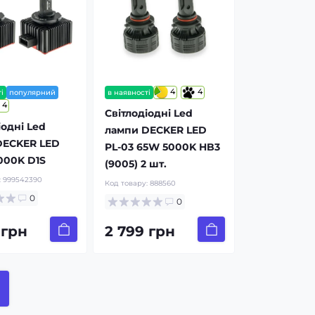
4
4
і
популярний
в наявності
4
Світлодіодні Led
іодні Led
лампи DECKER LED
DECKER LED
PL-03 65W 5000K HB3
000K D1S
(9005) 2 шт.
:
999542390
Код товару:
888560
0
0
 грн
2 799 грн