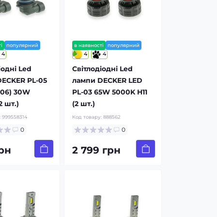
і
популярний
в наявності
популярний
4
4
4
іодні Led
Світлодіодні Led
DECKER PL-05
лампи DECKER LED
006) 30W
PL-03 65W 5000K H11
2 шт.)
(2 шт.)
:
999558314
Код товару:
888562
0
0
рн
2 799 грн