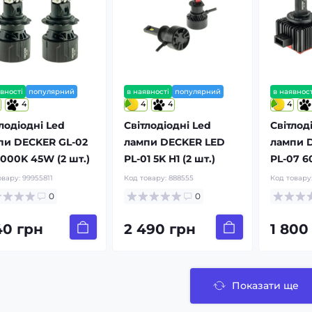
вності
популярний
в наявності
популярний
в наявност
4
4
4
4
лодіодні Led
Світлодіодні Led
Світлод
пи DECKER GL-02
лампи DECKER LED
лампи 
5000K 45W (2 шт.)
PL-01 5K H1 (2 шт.)
PL-07 6
овару:
99955811
Код товару:
888555
Код товару
0
0
40 грн
2 490 грн
1 800
Показати ще