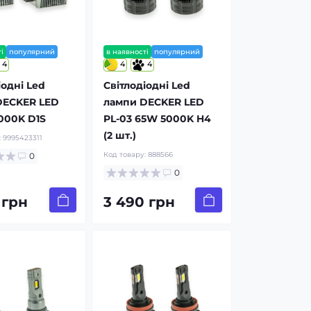
і
популярний
в наявності
популярний
4
4
4
іодні Led
Світлодіодні Led
DECKER LED
лампи DECKER LED
000K D1S
PL-03 65W 5000K H4
(2 шт.)
:
9995423311
Код товару:
888566
0
0
 грн
3 490 грн