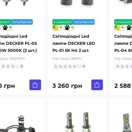
вності
популярний
в наявності
популярний
в наявност
4
4
4
4
лодіодні Led
Світлодіодні Led
Світлод
пи DECKER PL-05
лампи DECKER LED
лампи 
0W 5000K (2 шт.)
PL-01 5K H4 2 шт.
PL-04 6
овару:
999558315
Код товару:
888554
Код товару
0
0
0 грн
3 260 грн
2 588