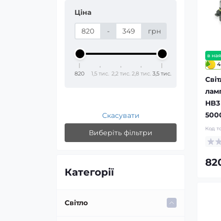
Ціна
-
грн
в ная
4
820
1,5 тис.
2,2 тис.
2,8 тис.
3,5 тис.
Світ
лам
HB3
5000
Скасувати
Код т
Виберіть фільтри
82
Категорії
Світло