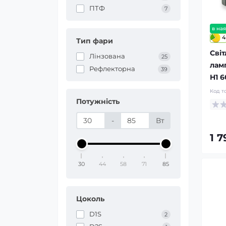
ПТФ
7
в ная
4
Тип фари
Світ
Лінзована
25
лам
Рефлекторна
39
H1 6
Код т
Потужність
-
Вт
1 
30
44
58
71
85
Цоколь
D1S
2