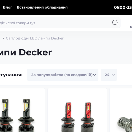
0800-33
Блог
Встановлення обладнання
к
Світлодіодні LED лампи Decker
ампи Decker
тування: