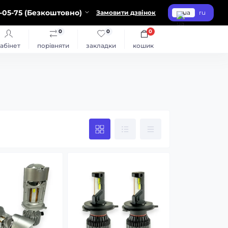
-05-75 (Безкоштовно)
Замовити дзвінок
ua
ru
0
0
0
абінет
порівняти
закладки
кошик