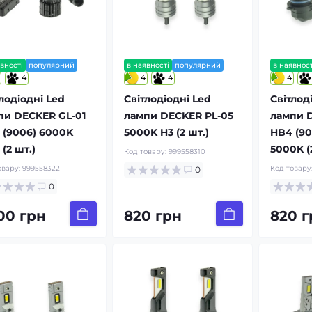
вності
популярний
в наявності
популярний
в наявност
4
4
4
4
лодіодні Led
Світлодіодні Led
Світлод
пи DECKER GL-01
лампи DECKER PL-05
лампи 
 (9006) 6000K
5000K H3 (2 шт.)
HB4 (9
(2 шт.)
5000K (
Код товару:
999558310
овару:
999558322
Код товару
0
0
700 грн
820 грн
820 г