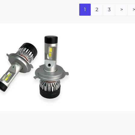
1
2
3
>
>