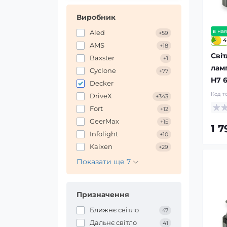
Виробник
в ная
Aled
+59
4
AMS
+18
Світ
Baxster
+1
лам
Cyclone
+77
H7 
Decker
Код т
DriveX
+343
Fort
+12
GeerMax
+15
1 
Infolight
+10
Kaixen
+29
Показати ще 7
Призначення
Ближнє світло
47
Дальнє світло
41