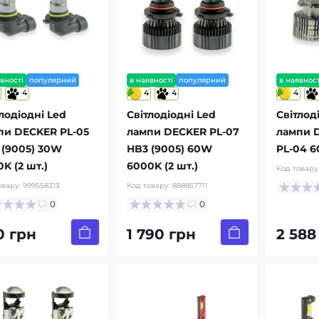
вності
популярний
в наявності
популярний
в наявност
4
4
4
4
лодіодні Led
Світлодіодні Led
Світлод
пи DECKER PL-05
лампи DECKER PL-07
лампи 
 (9005) 30W
HB3 (9005) 60W
PL-04 6
K (2 шт.)
6000K (2 шт.)
Код товару
овару:
999558313
Код товару:
888857711
0
0
0 грн
1 790 грн
2 588