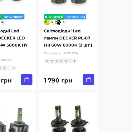
і
популярний
в наявності
популярний
4
4
4
іодні Led
Світлодіодні Led
DECKER LED
лампи DECKER PL-07
5W 5000K H7
H11 60W 6000K (2 шт.)
Код товару:
888857714
:
888563
0
0
 грн
1 790 грн