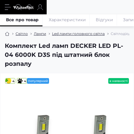
Все про товар
Характеристики
Відгуки
Запи
Світло
Лампи
Led лампи головного світла
Світлодіодн
Комплект Led ламп DECKER LED PL-
04 6000K D3S під штатний блок
розпалу
4
4
популярний
в наявності