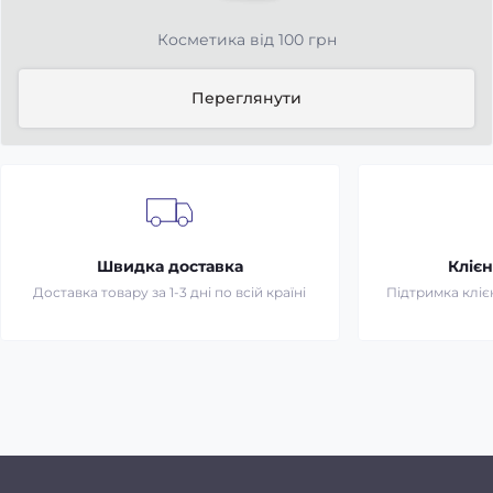
Косметика від 100 грн
Переглянути
Швидка доставка
Клієн
Доставка товару за 1-3 дні по всій країні
Підтримка клієн